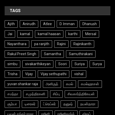
TAGS
Ajith
Anirudh
Atlee
D. Imman
Dhanush
Jai
kamal
kamal haasan
karthi
Mersal
Nayanthara
pa ranjith
Rajini
Rajinikanth
Rakul Preet Singh
Samantha
Samuthirakani
simbu
sivakarthikeyan
Soori
Suriya
Surya
Trisha
Vijay
Vijay sethupathi
vishal
yuvan shankar raja
அனிருத்
கமல்
கமல்ஹாசன்
சமந்தா
சமுத்திரகனி
சிம்பு
சிவகார்த்திகேயன்
சூர்யா
டிரைலர்
ட்ரெய்லர்
தனுஷ்
நயன்தாரா
யுவன் சங்கர் ராஜா
ரஜினி
ரஜினிகாந்த்
விஜய்