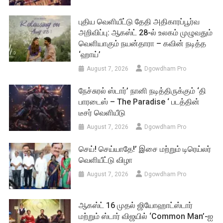
புதிய வெளியீட்டு தேதி அதிகாரப்பூர்வ
அறிவிப்பு: ஆகஸ்ட் 28-ல் உலகம் முழுவதும்
வெளியாகும் நயன்தாரா – கவின் நடித்த
‘ஹாய்’
August 7, 2026
Dgowdham Pro
நேச்சுரல் ஸ்டார்’ நானி நடித்திருக்கும் ‘தி
பாரடைஸ் – The Paradise ‘ படத்தின்
டீசர் வெளியீடு
August 7, 2026
Dgowdham Pro
செய்! செய்யாதே!’ இசை மற்றும் டிரெய்லர்
வெளியீட்டு விழா
August 7, 2026
Dgowdham Pro
ஆகஸ்ட் 16 முதல் ஜியோஹாட்ஸ்டார்
மற்றும் ஸ்டார் விஜயில் ‘Common Man’-ஐ