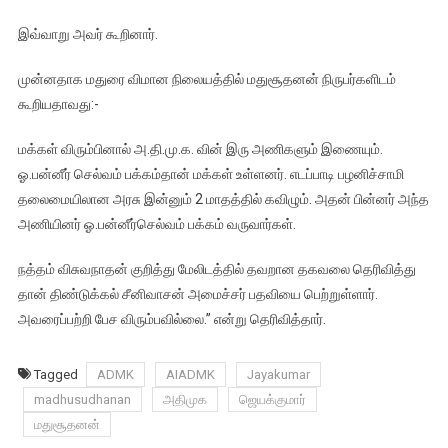
இவ்வாறு அவர் கூறினார்.
முன்னதாக மதுரை விமான நிலையத்தில் மதுசூதனன் நிருபர்களிடம்
கூறியதாவது:-
மக்கள் விரும்பினால் அ.தி.மு.க. வின் இரு அணிகளும் இணையும்.
ஓ.பன்னீர் செல்வம் பக்கம்தான் மக்கள் உள்ளனர். எடப்பாடி பழனிச்சாமி
தலைமையிலான அரசு இன்னும் 2 மாதத்தில் கவிழும். அதன் பின்னர் அந்த
அணியினர் ஓ.பன்னீர்செல்வம் பக்கம் வருவார்கள்.
நத்தம் விசுவநாதன் குறித்து மேலிடத்தில் தவறான தகவலை தெரிவித்து
தான் திண்டுக்கல் சீனிவாசன் அமைச்சர் பதவியை பெற்றுள்ளார்.
அவரைப்பற்றி பேச விரும்பவில்லை.” என்று தெரிவித்தார்.
Tagged
ADMK
AIADMK
Jayakumar
madhusudhanan
அதிமுக
ஜெயக்குமார்
மதுசூதனன்