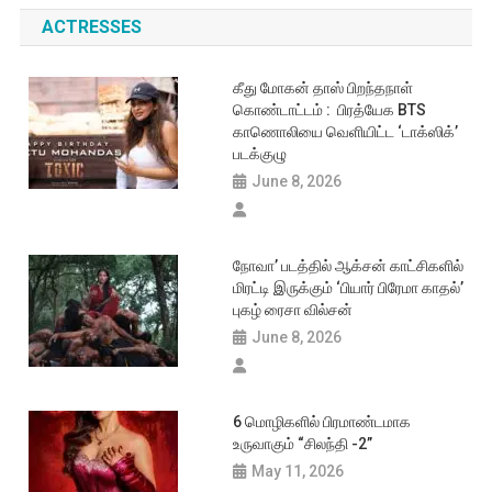
ACTRESSES
கீது மோகன் தாஸ் பிறந்தநாள்
கொண்டாட்டம் : பிரத்யேக BTS
காணொலியை வெளியிட்ட ‘டாக்ஸிக்’
படக்குழு
June 8, 2026
நோவா’ படத்தில் ஆக்சன் காட்சிகளில்
மிரட்டி இருக்கும் ‘பியார் பிரேமா காதல்’
புகழ் ரைசா வில்சன்
June 8, 2026
6 மொழிகளில் பிரமாண்டமாக
உருவாகும் “சிலந்தி -2”
May 11, 2026