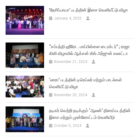
’நேசிப்பாயா’ படத்தின் இசை வெளியீட்டு விழா
January 4, 2025
“சம்பந்தி ஹீரோ.. மாப்பிள்ளை டைரக்டர்” ; ராஜா
கிளி விழாவில் ஆக்சன் கிங் அர்ஜுன் கலாட்டா
November 21, 2024
‘லாரா’ படத்தின் டிரெய்லர் மற்றும் பாடல்கள்
வெளியீட்டு விழா
November 20, 2024
நடிகர் வெற்றி நடிக்கும் ‘ஆலன்’ திரைப்படத்தின்
இசை மற்றும் முன்னோட்டம் வெளியீடு
October 5, 2024