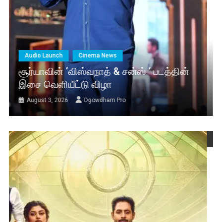
Audio Launch
Cinema News
சூர்யாவின் ‘விஸ்வநாத் & சன்ஸ் ‘ படத்தின்
இசை வெளியீட்டு விழா
August 3, 2026
Dgowdham Pro