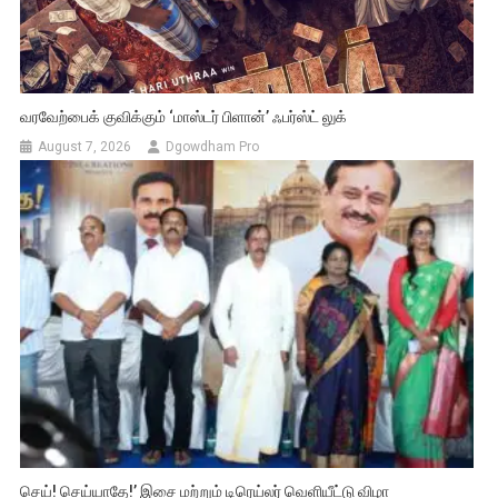
வரவேற்பைக் குவிக்கும் ‘மாஸ்டர் பிளான்’ ஃபர்ஸ்ட் லுக்
August 7, 2026
Dgowdham Pro
செய்! செய்யாதே!’ இசை மற்றும் டிரெய்லர் வெளியீட்டு விழா