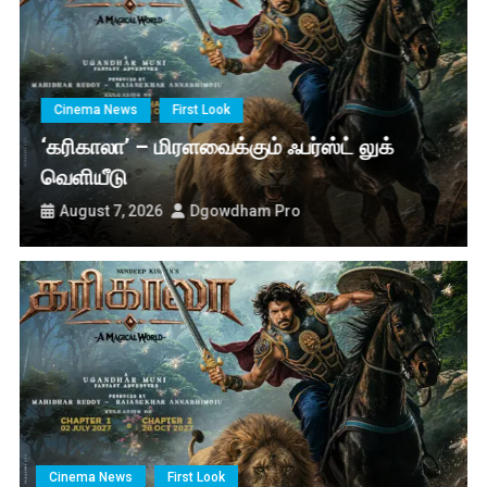
முழுவதும் வெளியாகும் நயன்தாரா – கவின் நடித்த ‘ஹாய்’
நேச்சுரல் ஸ்டார்’ நானி நடித்திருக்கும் ‘தி பாரடைஸ் – The Paradise ‘
படத்தின் டீசர் வெளியீடு
போட்டோகிராபர் – திரை விமர்சனம்
Cinema News
First Look
‘கரிகாலா’ – மிரளவைக்கும் ஃபர்ஸ்ட் லுக்
வெளியீடு
August 7, 2026
Dgowdham Pro
Cinema News
First Look