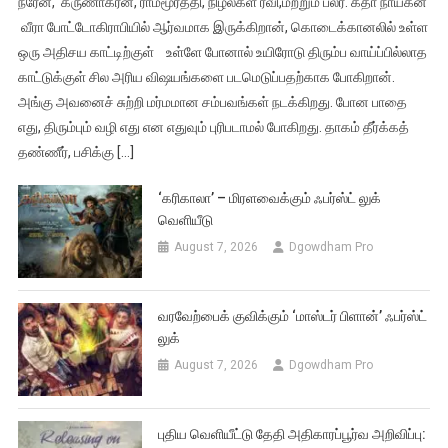
நரேன், கருணாகரன், ராமமூர்த்தி, நிழல்கள் ரவி,மற்றும் பலர். கதா நாயகன்
வீரா போட்டோகிராபியில் ஆர்வமாக இருக்கிறான், கொடைக்கானலில் உள்ள
ஒரு அதிசய காட்டிற்குள் உள்ளே போனால் உயிரோடு திரும்ப வாய்ப்பில்லாத
காட்டுக்குள் சில அரிய விஷயங்களை படமெடுப்பதற்காக போகிறான்.
அங்கு அவனைச் சுற்றி மர்மமான சம்பவங்கள் நடக்கிறது. போன பாதை
எது, திரும்பும் வழி எது என எதுவும் புரிபடாமல் போகிறது. தாகம் தீர்க்கத்
தண்ணீர், பசிக்கு […]
‘கரிகாலா’ – மிரளவைக்கும் ஃபர்ஸ்ட் லுக்
வெளியீடு
August 7, 2026
Dgowdham Pro
வரவேற்பைக் குவிக்கும் ‘மாஸ்டர் பிளான்’ ஃபர்ஸ்ட்
லுக்
August 7, 2026
Dgowdham Pro
புதிய வெளியீட்டு தேதி அதிகாரப்பூர்வ அறிவிப்பு: