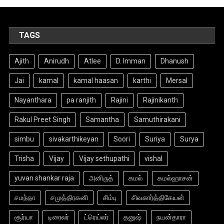
TAGS
Ajith
Anirudh
Atlee
D. Imman
Dhanush
Jai
kamal
kamal haasan
karthi
Mersal
Nayanthara
pa ranjith
Rajini
Rajinikanth
Rakul Preet Singh
Samantha
Samuthirakani
simbu
sivakarthikeyan
Soori
Suriya
Surya
Trisha
Vijay
Vijay sethupathi
vishal
yuvan shankar raja
அனிருத்
கமல்
கமல்ஹாசன்
சமந்தா
சமுத்திரகனி
சிம்பு
சிவகார்த்திகேயன்
சூர்யா
டிரைலர்
ட்ரெய்லர்
தனுஷ்
நயன்தாரா