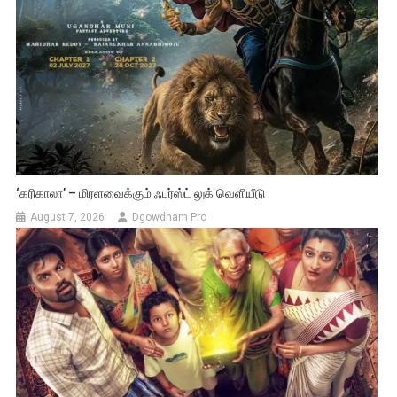
‘கரிகாலா’ – மிரளவைக்கும் ஃபர்ஸ்ட் லுக் வெளியீடு
August 7, 2026
Dgowdham Pro