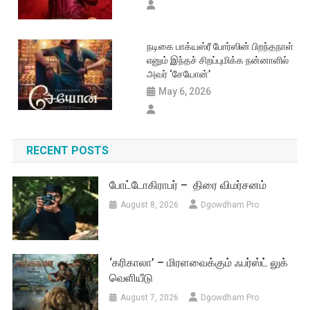
நடிகை பாக்யஸ்ரீ போர்ஸின் பிறந்தநாள்
எனும் இந்தச் சிறப்புமிக்க நன்னாளில்
அவர் ‘சேயோன்’
May 6, 2026
RECENT POSTS
போட்டோகிராபர் – திரை விமர்சனம்
August 8, 2026
Dgowdham Pro
‘கரிகாலா’ – மிரளவைக்கும் ஃபர்ஸ்ட் லுக்
வெளியீடு
August 7, 2026
Dgowdham Pro