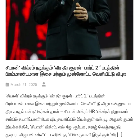
சீயான்’ விக்ரம் நடிக்கும் ‘வீர தீர சூரன்- பார்ட் 2 ‘ படத்தின்
பிரம்மாண்டமான இசை மற்றும் முன்னோட்ட வெளியீட்டு விழா
March 21, 2025
‘சீயான்’ விக்ரம் நடிக்கும் ‘வீர தீர சூரன்- பார்ட் 2 ‘ படத்தின்
பிரம்மாண்டமான இசை மற்றும் முன்னோட்ட வெளியீட்டு விழா என்னுடைய
தீரா காதல் என் ரசிகர்கள் தான் – சீயான் விக்ரம் HR பிக்சர்ஸ் நிறுவனம்
சார்பில் தயாரிப்பாளர் ரியா ஷிபு தயாரிப்பில் இயக்குநர் எஸ். யூ. அருண் குமார்
இயக்கத்தில், ‘சீயான்’ விக்ரம், எஸ். ஜே. சூர்யா , சுராஜ் வெஞ்சரமூடு,
துஷாரா விஜயன் உள்ளிட்ட பலரின் நடிப்பில் உருவாகி இருக்கும் ‘வீர […]