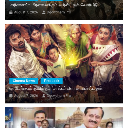
‘கரிகாலா’ – மிரளவைக்கும் ஃபர்ஸ்ட் லுக் வெளியீடு
August 7, 2026
Dgowdham Pro
Cinema News
First Look
வரவேற்பைக் குவிக்கும் ‘மாஸ்டர் பிளான்’ ஃபர்ஸ்ட் லுக்
August 7, 2026
Dgowdham Pro