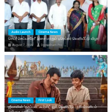
Audio Launch
Cinema News
செய்! செய்யாதே!’ இசை மற்றும் டிரெய்லர் வெளியீட்டு விழா
August 7, 2026
Dgowdham Pro
Cinema News
First Look
ஜீவாவின் ‘தகப்பன்’ ஃபர்ஸ்ட் லுக் வெளியீடு… ரசிகர்களிடம்
அமோக வரவேற்பு