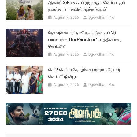
ஆகஸ்ட் 28-ல் உலகம் முழுவதும் வெளியாகும்
நயன்தாரா – கவின் நடித்த ‘ஹாய்’
August 7, 2026
Dgowdham Pro
நேச்சுரல் ஸ்டார்’ நானி நடித்திருக்கும் ‘தி
பாரடைஸ் – The Paradise ‘ படத்தின் டீசர்
வெளியீடு
August 7, 2026
Dgowdham Pro
செய்! செய்யாதே!’ இசை மற்றும் டிரெய்லர்
வெளியீட்டு விழா
August 7, 2026
Dgowdham Pro