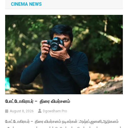
CINEMA NEWS
போட்டோகிராபர் – திரை விமர்சனம்
August 8, 2026
Dgowdham Pro
போட்டோகிராபர் – திரை விமர்சனம் நடிகர்கள் :அஷ்ரப்,ஜனனி,ஆடுகளம்