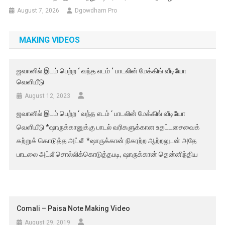
August 7, 2026
Dgowdham Pro
MAKING VIDEOS
ஜவானில் இடம் பெற்ற ‘ வந்த எடம் ‘ பாடலின் மேக்கிங் வீடியோ
வெளியீடு
August 12, 2023
ஜவானில் இடம் பெற்ற ‘ வந்த எடம் ‘ பாடலின் மேக்கிங் வீடியோ
வெளியீடு *ஷாருக்கானுக்கு பாடல் வரிகளுக்கான உதட்டசைவைக்
கற்றுக் கொடுத்த அட்லீ *ஷாருக்கான் நிகரற்ற ஆற்றலுடன் அதே
பாடலை அட்லீ சொல்லிக்கொடுத்தபடி, ஷாருக்கான் தென்னிந்திய
மொழி உச்சரிப்புடன் பாடலைப் பாடுவதைப் பாருங்கள்..!* ‘வந்த எடம்..’
பாடலுக்கான திரைக்குப் பின்னால்.. காணொளி இப்போது வெளியாகி
இருக்கிறது. பார்வையாளர்களின் ஆர்வத்தை அதிகரிக்கும்
வகையில்.. அட்லீ மற்றும் ஷாருக்கான் இடையே வெளிப்பட்ட
Comali – Paisa Note Making Video
அற்புதமான ஒருங்கிணைப்பை வெளிப்படுத்தி, தரவரிசையில்
August 29, 2019