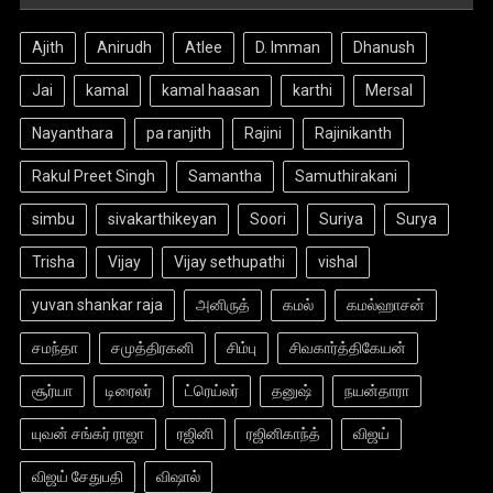
Ajith
Anirudh
Atlee
D. Imman
Dhanush
Jai
kamal
kamal haasan
karthi
Mersal
Nayanthara
pa ranjith
Rajini
Rajinikanth
Rakul Preet Singh
Samantha
Samuthirakani
simbu
sivakarthikeyan
Soori
Suriya
Surya
Trisha
Vijay
Vijay sethupathi
vishal
yuvan shankar raja
அனிருத்
கமல்
கமல்ஹாசன்
சமந்தா
சமுத்திரகனி
சிம்பு
சிவகார்த்திகேயன்
சூர்யா
டிரைலர்
ட்ரெய்லர்
தனுஷ்
நயன்தாரா
யுவன் சங்கர் ராஜா
ரஜினி
ரஜினிகாந்த்
விஜய்
விஜய் சேதுபதி
விஷால்