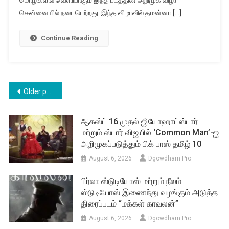
மொழிகளில் வெளியாகும் இந்த படத்தின் அறிமுக விழா
சென்னையில் நடைபெற்றது. இந்த விழாவில் தமன்னா […]
Continue Reading
Posts
Older posts
navigation
ஆகஸ்ட் 16 முதல் ஜியோஹாட்ஸ்டார்
மற்றும் ஸ்டார் விஜயில் ‘Common Man’-ஐ
அறிமுகப்படுத்தும் பிக் பாஸ் தமிழ் 10
August 6, 2026
Dgowdham Pro
பிர்லா ஸ்டுடியோஸ் மற்றும் நீலம்
ஸ்டுடியோஸ் இணைந்து வழங்கும் அடுத்த
திரைப்படம் “மக்கள் காவலன்”
August 6, 2026
Dgowdham Pro