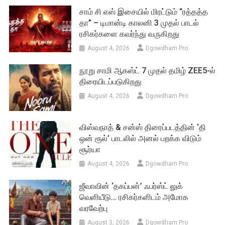
சாம் சி எஸ் இசையில் மிரட்டும் “ரத்தத்த
தா” – டிமான்டி காலனி 3 முதல் பாடல்
ரசிகர்களை கவர்ந்து வருகிறது
August 4, 2026
Dgowdham Pro
நூறு சாமி ஆகஸ்ட் 7 முதல் தமிழ் ZEE5-ல்
திரையிடப்படுகிறது
August 4, 2026
Dgowdham Pro
விஸ்வநாத் & சன்ஸ் திரைப்படத்தின் ‘தி
ஒன் ரூல்’ பாடலில் அனல் பறக்க விடும்
சூர்யா
August 4, 2026
Dgowdham Pro
ஜீவாவின் ‘தகப்பன்’ ஃபர்ஸ்ட் லுக்
வெளியீடு… ரசிகர்களிடம் அமோக
வரவேற்பு
August 3, 2026
Dgowdham Pro