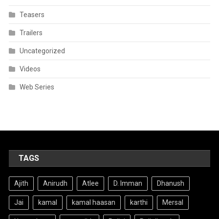
Teasers
Trailers
Uncategorized
Videos
Web Series
TAGS
Ajith
Anirudh
Atlee
D. Imman
Dhanush
Jai
kamal
kamal haasan
karthi
Mersal