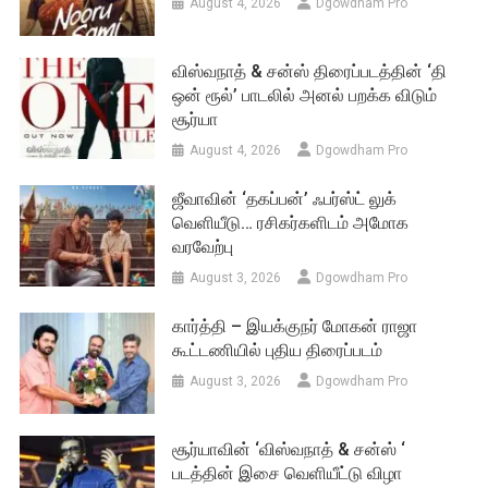
August 4, 2026
Dgowdham Pro
விஸ்வநாத் & சன்ஸ் திரைப்படத்தின் ‘தி
ஒன் ரூல்’ பாடலில் அனல் பறக்க விடும்
சூர்யா
August 4, 2026
Dgowdham Pro
ஜீவாவின் ‘தகப்பன்’ ஃபர்ஸ்ட் லுக்
வெளியீடு… ரசிகர்களிடம் அமோக
வரவேற்பு
August 3, 2026
Dgowdham Pro
கார்த்தி – இயக்குநர் மோகன் ராஜா
கூட்டணியில் புதிய திரைப்படம்
August 3, 2026
Dgowdham Pro
சூர்யாவின் ‘விஸ்வநாத் & சன்ஸ் ‘
படத்தின் இசை வெளியீட்டு விழா