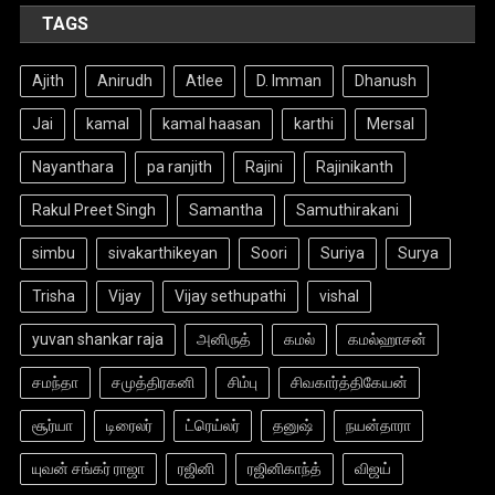
TAGS
Ajith
Anirudh
Atlee
D. Imman
Dhanush
Jai
kamal
kamal haasan
karthi
Mersal
Nayanthara
pa ranjith
Rajini
Rajinikanth
Rakul Preet Singh
Samantha
Samuthirakani
simbu
sivakarthikeyan
Soori
Suriya
Surya
Trisha
Vijay
Vijay sethupathi
vishal
yuvan shankar raja
அனிருத்
கமல்
கமல்ஹாசன்
சமந்தா
சமுத்திரகனி
சிம்பு
சிவகார்த்திகேயன்
சூர்யா
டிரைலர்
ட்ரெய்லர்
தனுஷ்
நயன்தாரா
யுவன் சங்கர் ராஜா
ரஜினி
ரஜினிகாந்த்
விஜய்