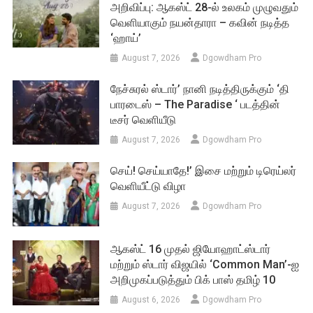
அறிவிப்பு: ஆகஸ்ட் 28-ல் உலகம் முழுவதும்
வெளியாகும் நயன்தாரா – கவின் நடித்த
‘ஹாய்’
August 7, 2026
Dgowdham Pro
நேச்சுரல் ஸ்டார்’ நானி நடித்திருக்கும் ‘தி
பாரடைஸ் – The Paradise ‘ படத்தின்
டீசர் வெளியீடு
August 7, 2026
Dgowdham Pro
செய்! செய்யாதே!’ இசை மற்றும் டிரெய்லர்
வெளியீட்டு விழா
August 7, 2026
Dgowdham Pro
ஆகஸ்ட் 16 முதல் ஜியோஹாட்ஸ்டார்
மற்றும் ஸ்டார் விஜயில் ‘Common Man’-ஐ
அறிமுகப்படுத்தும் பிக் பாஸ் தமிழ் 10
August 6, 2026
Dgowdham Pro