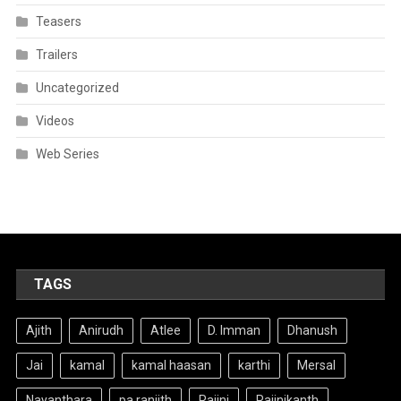
Teasers
Trailers
Uncategorized
Videos
Web Series
TAGS
Ajith
Anirudh
Atlee
D. Imman
Dhanush
Jai
kamal
kamal haasan
karthi
Mersal
Nayanthara
pa ranjith
Rajini
Rajinikanth