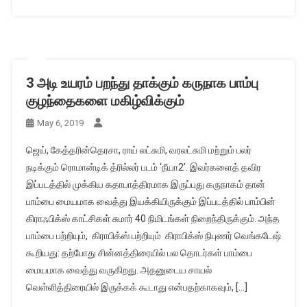
3 அடி உயரம் பறந்து தாக்கும் கருநாக பாம்பு
குழந்தைகளை மகிழ்விக்கும்
May 6, 2019
ஜெய், கேத்தரின்தெரசா, ராய் லட்சுமி, வரலட்சுமி மற்றும் பலர்
நடிக்கும் ரொமான்டிக் த்ரில்லர் படம் ‘நீயா2’. இவர்களைத் தவிர
இப்படத்தில் முக்கிய கதாபாத்திரமாக இருப்பது கருநாகம் தான்
பாம்பை மையமாக வைத்து இயக்கியிருக்கும் இப்படத்தில் பாம்பின்
கிராஃபிக்ஸ் காட்சிகள் சுமார் 40 நிமிடங்கள் நிறைந்திருக்கும். அந்த
பாம்பை பற்றியும், கிராபிக்ஸ் பற்றியும் கிராபிக்ஸ் நிபுணர் வெங்கடேஷ்
கூறியது: தற்போது சின்னத்திரையில் பல தொடர்கள் பாம்பை
மையமாக வைத்து வருகிறது. அதனுடைய சாயல்
வெள்ளித்திரையில் இருக்கக் கூடாது என்பதற்காகவும், […]