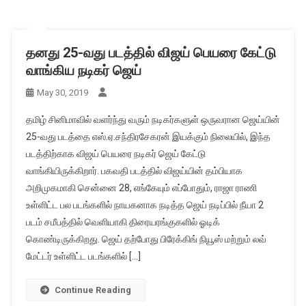
தனது 25-வது படத்தில் விஜய் பெயரை கேட்டு
வாங்கிய நடிகர் ஜெய்
May 30, 2019
தமிழ் சினிமாவில் வளர்ந்து வரும் நடிகர்களுள் ஒருவரான ஜெய்யின்
25-வது படத்தை எஸ்.ஏ.சந்திரசேகரன் இயக்கும் நிலையில், இந்த
படத்திற்காக விஜய் பெயரை நடிகர் ஜெய் கேட்டு
வாங்கியிருக்கிறார். பகவதி படத்தில் விஜய்யின் தம்பியாக
அறிமுகமாகி சென்னை 28, எங்கேயும் எப்போதும், ராஜா ராணி
உள்ளிட்ட பல படங்களில் நாயகனாக நடித்த ஜெய் நடிப்பில் நீயா 2
படம் சமீபத்தில் வெளியாகி திரையரங்குகளில் ஓடிக்
கொண்டிருக்கிறது. ஜெய் தற்போது பிரேக்கிங் நியூஸ் மற்றும் லவ்
மேட்டர் உள்ளிட்ட படங்களில் […]
Continue Reading