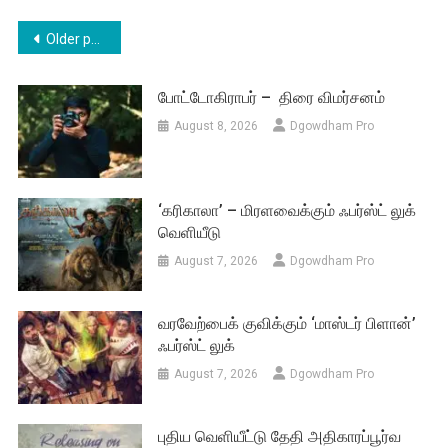
Posts
Older posts
navigation
போட்டோகிராபர் – திரை விமர்சனம்
August 8, 2026
Dgowdham Pro
‘கரிகாலா’ – மிரளவைக்கும் ஃபர்ஸ்ட் லுக்
வெளியீடு
August 7, 2026
Dgowdham Pro
வரவேற்பைக் குவிக்கும் ‘மாஸ்டர் பிளான்’
ஃபர்ஸ்ட் லுக்
August 7, 2026
Dgowdham Pro
புதிய வெளியீட்டு தேதி அதிகாரப்பூர்வ