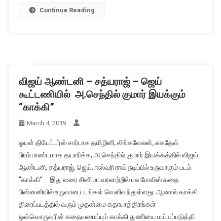
Continue Reading
விஜய் ஆண்டனி – சத்யராஜ் – ஜெய்
கூட்டணியில் அ.செந்தில் குமார் இயக்கும்
“காக்கி”
March 4, 2019
ஓபன் தியேட்டர்ஸ் சார்பாக தமிழினி, லிங்கவேலன், சுகதேவ்
பிரம்மாண்டமாக தயாரிக்க, அ.செந்தில் குமார் இயக்கத்தில் விஜய்
ஆண்டனி, சத்யராஜ், ஜெய், ஈஸ்வரி ராவ் நடிப்பில் உருவாகும் படம்
“காக்கி” இது வரை சினிமா வரலாற்றில் பல போலிஸ் கதை
பின்னனியில் உருவான படங்கள் வெளிவந்துள்ளது. ஆனால் காக்கி
திரைப்படத்தில் வரும் முதன்மை கதாபாத்திரங்கள்
ஒவ்வொருவரின் கதையமைப்பும் காக்கி துணியை மய்யப்படுத்தி