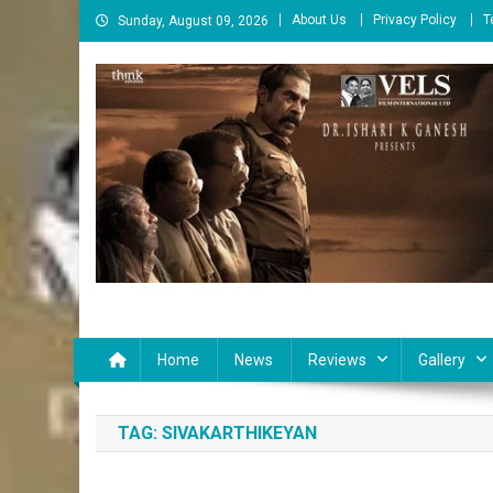
Skip
About Us
Privacy Policy
T
Sunday, August 09, 2026
to
content
Cinema Paarvai
சினிமா பார்வை
Home
News
Reviews
Gallery
TAG:
SIVAKARTHIKEYAN