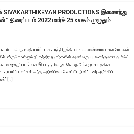
றும் SIVAKARTHIKEYAN PRODUCTIONS இணைந்து
ன்” திரைப்படம் 2022 மார்ச் 25 உலகம் முழுதும்
ற்காக மிகப்பெரும் எதிர்பார்ப்புடன் காத்திருக்கிறார்கள். வண்ணமயமான மோஷன்
ில் பங்குகொள்ளும் நட்சத்திர நடிகர்களின் அணிவகுப்பு, அசத்தலான ஃபர்ஸ்ட்
ஜலபுல ஜங்கு’ பாடல் என இப்படத்தின் ஓவ்வொரு அம்சமும் படத்தின்
 தயாரிப்பாளர்கள் அந்த அறிவிப்பை வெளியிட்டு விட்டனர் ஆம்! சிபி
ன்” […]