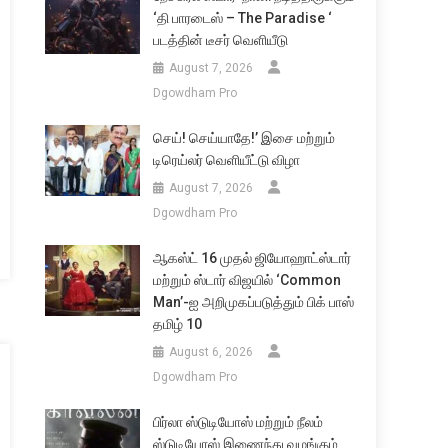
‘தி பாரடைஸ் – The Paradise ‘
படத்தின் டீசர் வெளியீடு
August 7, 2026
Dgowdham Pro
செய்! செய்யாதே!’ இசை மற்றும்
டிரெய்லர் வெளியீட்டு விழா
August 7, 2026
Dgowdham Pro
ஆகஸ்ட் 16 முதல் ஜியோஹாட்ஸ்டார்
மற்றும் ஸ்டார் விஜயில் ‘Common
Man’-ஐ அறிமுகப்படுத்தும் பிக் பாஸ்
தமிழ் 10
August 6, 2026
Dgowdham Pro
பிர்லா ஸ்டுடியோஸ் மற்றும் நீலம்
ஸ்டுடியோஸ் இணைந்து வழங்கும்