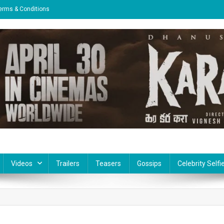
erms & Conditions
Videos
Trailers
Teasers
Gossips
Celebrity Selfi