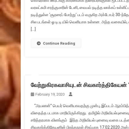
கொரோனா ஊரடங்கு காரணமாக திரையரங்குகள் மூடப்பட்டதால்,
வரலட்சுமி சரத்குமாரின் டேனி, வைபவ் நடித்த லாக்கப் உள்ளி
நடித்துள்ள ‘சூரரைப் போற்று’ படம் வருகிற அக்டோபர் 30-ந்தே
சில படங்கள் ஓ.டி.டி.யில் வெளியாக உள்ளன. அந்த வகையில், சி
[…]
Continue Reading
வேற்றுகிரகவாசியுடன் சிவகார்த்திகேயன் “
February 19, 2020
“அயலான்” பெயர் வெளியாவதற்கு முன்பு, இப்படம் ஆரம்பித்த த
விதைத்த படமாக மாறியிருக்கிறது. தமிழில் அறிவியல்புனைவ
சரித்தரமாக விளங்கும் இந்த அறிவியல் புனைவு வகை படத்த
சிவகார்த்திகேயனின் பிறந்தநாள் சிறப்பாக 17.02.2020 அன்