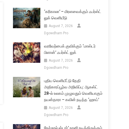
‘கரிகாலா’ – மிரளவைக்கும் ஃபர்ஸ்ட்
லுக் வெளியீடு
August 7, 2026
Dgowdham Pro
வரவேற்பைக் குவிக்கும் ‘மாஸ்டர்
பிளான்’ ஃபர்ஸ்ட் லுக்
August 7, 2026
Dgowdham Pro
புதிய வெளியீட்டு தேதி
அதிகாரப்பூர்வ அறிவிப்பு: ஆகஸ்ட்
28-ல் உலகம் முழுவதும் வெளியாகும்
நயன்தாரா – கவின் நடித்த ‘ஹாய்’
August 7, 2026
Dgowdham Pro
நேச்சுரல் ஸ்டார்’ நானி நடித்திருக்கும்