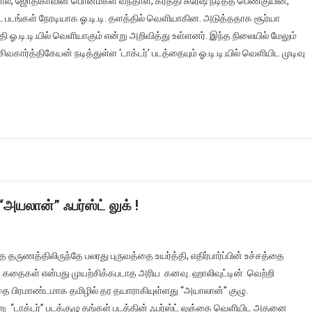
 ஜோதிகாவின் பொன்மகள் வந்தாள், கீர்த்தி சுரேஷ் நடித்த பெண்குயின்,
ட்ட படங்கள் நேரடியாக ஓ.டி.டி. தளத்தில் வெளியாகின. அடுத்ததாக சூர்யா
தி ஓ.டி.டி.யில் வெளியாகும் என்று அறிவித்து உள்ளனர். இந்த நிலையில் மேலும்
வகார்த்திகேயன் நடித்துள்ள ‘டாக்டர்’ படத்தையும் ஓ.டி.டி.யில் வெளியிட முடிவு
அயலான்” ஃபர்ஸ்ட் லுக் !
ருணத்திலிருந்தே பலரது புருவத்தை உயர்த்தி, எதிர்பார்ப்பின் உச்சத்தை
ு கதைகள் என்பது முயற்சிக்கபடாத அரிய கனவு. ஹாலிவுட்டின் வெற்றி
ை பிரமாண்டமாக தமிழில் தர தயாராகியுள்ளது “அயாலான்” குழு.
று “டாக்டர்” படக்குழு தங்கள் படத்தின் ஃபர்ஸ்ட் லுக்கை வெளியிட அதனை