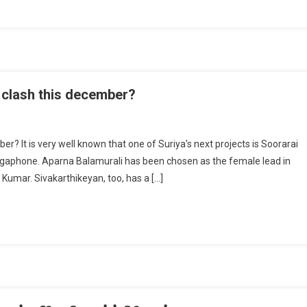
 clash this december?
r? It is very well known that one of Suriya’s next projects is Soorarai
egaphone. Aparna Balamurali has been chosen as the female lead in
umar. Sivakarthikeyan, too, has a […]