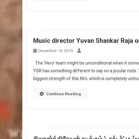
Music director Yuvan Shankar Raja o
December 19, 2019
The ‘Hero’ team might be unconditional when it comes
YSR has something different to say on a jocular note.
biggest strength of this film, which is completely untru
Continue Reading
சிவகார்த்திகேயன் நடிக்கும் ’டாக்டர்’ பட