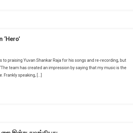
n ‘Hero’
 to praising Yuvan Shankar Raja for his songs and re-recording, but
 “The team has created an impression by saying that my music is the
e. Frankly speaking, […]
ப்பூஜை இன்று துவங்கியது