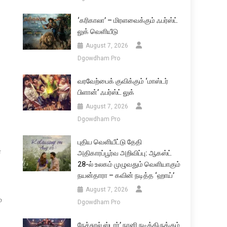
‘கரிகாலா’ – மிரளவைக்கும் ஃபர்ஸ்ட்
லுக் வெளியீடு
August 7, 2026
Dgowdham Pro
வரவேற்பைக் குவிக்கும் ‘மாஸ்டர்
பிளான்’ ஃபர்ஸ்ட் லுக்
August 7, 2026
Dgowdham Pro
புதிய வெளியீட்டு தேதி
்
அதிகாரப்பூர்வ அறிவிப்பு: ஆகஸ்ட்
28-ல் உலகம் முழுவதும் வெளியாகும்
நயன்தாரா – கவின் நடித்த ‘ஹாய்’
August 7, 2026
்
Dgowdham Pro
நேச்சுரல் ஸ்டார்’ நானி நடித்திருக்கும்