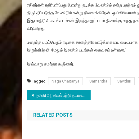
ரசிகர்கள் எதிர்பார்ப்பது போன்று நடிக்க வேண்டும் என்ற பதற்றம்
திருப்திப்படுத்த வேண்டும் என்று நினைக்கிறேன். ஓய்வில்லாமல் 
இதுமாதிரி சில சங்கடங்கள் இருந்தாலும் படம் திரைக்கு வந்து நன
விடுகிறது.
மறைந்த பழம்பெரும் நடிகை சாவித்திரி வாழ்க்கையை மையமாக வை
இருக்கிறேன். மேலும் இரண்டு படங்கள் கைவசம் உள்ளன.”
இவ்வாறு சமந்தா கூறினார்.
Tagged
Naga Chaitanya
Samantha
Savithiri
Post
ரஜினி அரசியல் பற்றி தடாலடி கருத்து தெரிவித்த நீதிபதி
navigation
RELATED POSTS