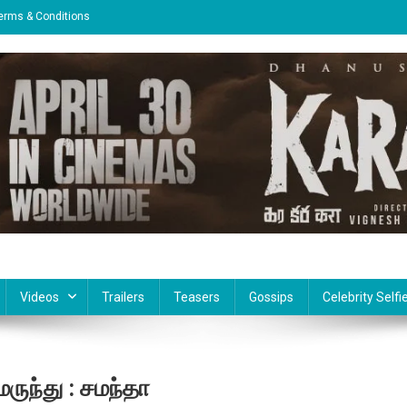
erms & Conditions
Videos
Trailers
Teasers
Gossips
Celebrity Selfi
ருந்து : சமந்தா