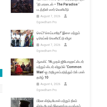
‘தி பாரடைஸ் – The Paradise ‘
படத்தின் டீசர் வெளியீடு
August 7, 2026
Dgowdham Pro
செய்! செய்யாதே!’ இசை மற்றும்
டிரெய்லர் வெளியீட்டு விழா
August 7, 2026
Dgowdham Pro
ஆகஸ்ட் 16 முதல் ஜியோஹாட்ஸ்டார்
மற்றும் ஸ்டார் விஜயில் ‘Common
Man’-ஐ அறிமுகப்படுத்தும் பிக் பாஸ்
தமிழ் 10
August 6, 2026
Dgowdham Pro
பிர்லா ஸ்டுடியோஸ் மற்றும் நீலம்
ஸ்டுடியோஸ் இணைந்து வழங்கும்