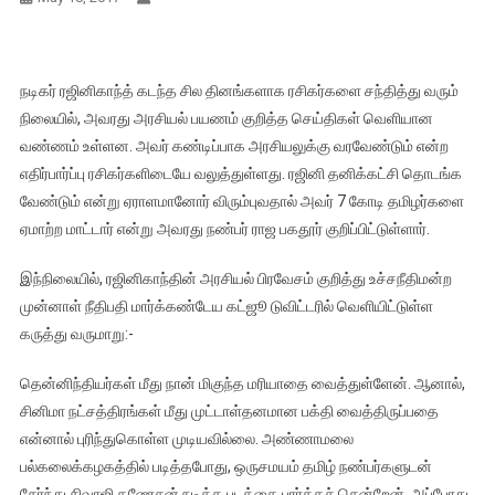
நடிகர் ரஜினிகாந்த் கடந்த சில தினங்களாக ரசிகர்களை சந்தித்து வரும்
நிலையில், அவரது அரசியல் பயணம் குறித்த செய்திகள் வெளியான
வண்ணம் உள்ளன. அவர் கண்டிப்பாக அரசியலுக்கு வரவேண்டும் என்ற
எதிர்பார்ப்பு ரசிகர்களிடையே வலுத்துள்ளது. ரஜினி தனிக்கட்சி தொடங்க
வேண்டும் என்று ஏராளமானோர் விரும்புவதால் அவர் 7 கோடி தமிழர்களை
ஏமாற்ற மாட்டார் என்று அவரது நண்பர் ராஜ பகதூர் குறிப்பிட்டுள்ளார்.
இந்நிலையில், ரஜினிகாந்தின் அரசியல் பிரவேசம் குறித்து உச்சநீதிமன்ற
முன்னாள் நீதிபதி மார்க்கண்டேய கட்ஜூ டுவிட்டரில் வெளியிட்டுள்ள
கருத்து வருமாறு:-
தென்னிந்தியர்கள் மீது நான் மிகுந்த மரியாதை வைத்துள்ளேன். ஆனால்,
சினிமா நட்சத்திரங்கள் மீது முட்டாள்தனமான பக்தி வைத்திருப்பதை
என்னால் புரிந்துகொள்ள முடியவில்லை. அண்ணாமலை
பல்கலைக்கழகத்தில் படித்தபோது, ஒருசமயம் தமிழ் நண்பர்களுடன்
சேர்ந்து சிவாஜி கணேசன் நடித்த படத்தை பார்க்கச் சென்றேன். அப்போது,