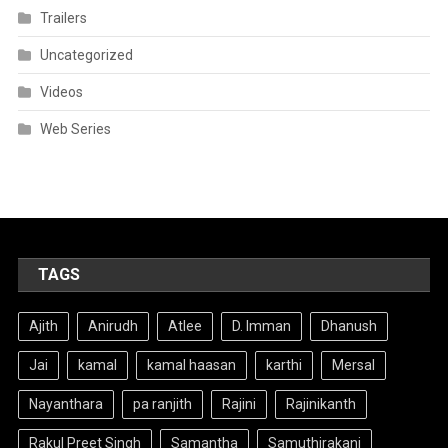
Trailers
Uncategorized
Videos
Web Series
TAGS
Ajith
Anirudh
Atlee
D. Imman
Dhanush
Jai
kamal
kamal haasan
karthi
Mersal
Nayanthara
pa ranjith
Rajini
Rajinikanth
Rakul Preet Singh
Samantha
Samuthirakani