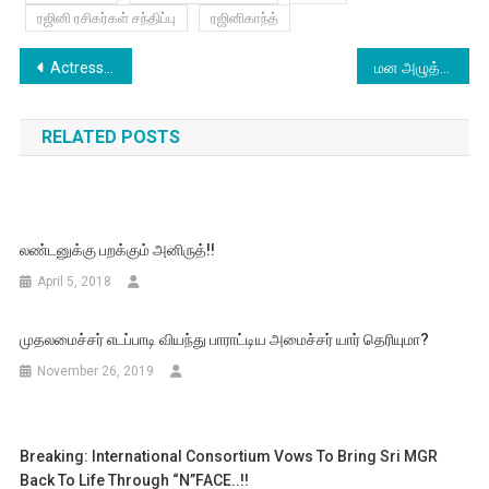
ரஜினி ரசிகர்கள் சந்திப்பு
ரஜினிகாந்த்
Post
Actress Karunya – Latest Photoshoot
மன அழுத்தத்திற்கு பாராட்டுகளே மருந்து : சமந்தா
navigation
RELATED POSTS
லண்டனுக்கு பறக்கும் அனிருத்!!
April 5, 2018
முதலமைச்சர் எடப்பாடி வியந்து பாராட்டிய அமைச்சர் யார் தெரியுமா?
November 26, 2019
Breaking: International Consortium Vows To Bring Sri MGR
Back To Life Through “N”FACE..!!