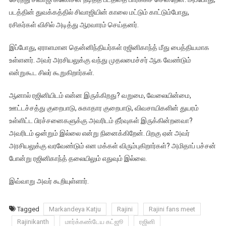
படத்தின் துவக்கத்தில் சிவாஜியின் காலை மட்டும் காட்டும்போது,
ரசிகர்கள் விசில் அடித்து ஆரவாரம் செய்தனர்.
இப்போது, ஏராளமான தென்னிந்தியர்கள் ரஜினிகாந்த் மீது பைத்தியமாக
உள்ளனர். அவர் அரசியலுக்கு வந்து முதலமைச்சர் ஆக வேண்டும்
என்றுகூட சிலர் கூறுகிறார்கள்.
ஆனால் ரஜினியிடம் என்ன இருக்கிறது? வறுமை, வேலையின்மை,
ஊட்டச்சத்து குறைபாடு, சுகாதார குறைபாடு, விவசாயிகளின் துயரம்
உள்ளிட்ட பிரச்சனைகளுக்கு அவரிடம் தீர்வுகள் இருக்கின்றனவா?
அவரிடம் ஒன்றும் இல்லை என்று நினைக்கிறேன். பிறகு ஏன் அவர்
அரசியலுக்கு வரவேண்டும் என மக்கள் விரும்புகிறார்கள்? அமிதாப் பச்சன்
போன்று ரஜினிகாந்த் தலையிலும் எதுவும் இல்லை.
இவ்வாறு அவர் கூறியுள்ளார்.
Tagged
Markandeya Katju
Rajini
Rajini fans meet
Rajinikanth
மார்க்கண்டேய கட்ஜூ
ரஜினி