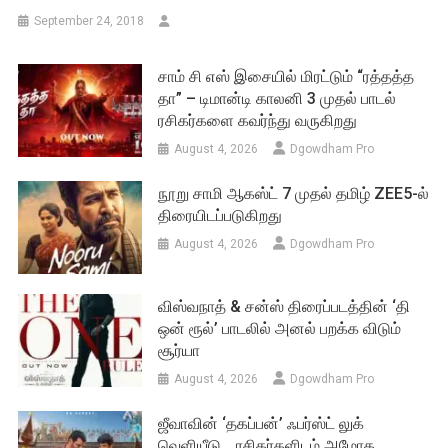
September 24, 2018
சாம் சி எஸ் இசையில் மிரட்டும் “ரத்தத்த
தா” – டிமான்டி காலனி 3 முதல் பாடல்
ரசிகர்களை கவர்ந்து வருகிறது
August 4, 2026
Dgowdham Pro
நூறு சாமி ஆகஸ்ட் 7 முதல் தமிழ் ZEE5-ல்
திரையிடப்படுகிறது
August 4, 2026
Dgowdham Pro
விஸ்வநாத் & சன்ஸ் திரைப்படத்தின் ‘தி
ஒன் ரூல்’ பாடலில் அனல் பறக்க விடும்
சூர்யா
August 4, 2026
Dgowdham Pro
ஜீவாவின் ‘தகப்பன்’ ஃபர்ஸ்ட் லுக்
வெளியீடு… ரசிகர்களிடம் அமோக