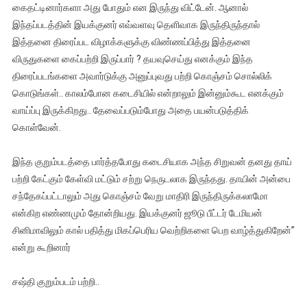
கைதட்டினார்களா அது போதும் என இருந்து விட்டேன். ஆனால்
இந்தப்படத்தின் இயக்குனர் எவ்வளவு தெளிவாக இருந்திருந்தால்
இத்தனை திரைப்பட விழாக்களுக்கு விண்ணப்பித்து இத்தனை
விருதுகளை கைப்பற்றி இருப்பார் ? தயவுசெய்து எனக்கும் இந்த
திரைப்படங்களை அவார்டுக்கு அனுப்புவது பற்றி கொஞ்சம் சொல்லிக்
கொடுங்கள்.. காலம்போன கடைசியில் என்றாலும் இன்னும்கூட எனக்கும்
வாய்ப்பு இருக்கிறது.. தேவைப்படும்போது அதை பயன்படுத்திக்
கொள்வேன்.
இந்த குறும்படத்தை பார்த்தபோது கடைசியாக அந்த சிறுவன் தனது தாய்
பற்றி கேட்கும் கேள்வி மட்டும் சற்று நெருடலாக இருந்தது. தாயின் அன்பை
சந்தேகப்பட்டாலும் அது கொஞ்சம் வேறு மாதிரி இருந்திருக்கலாமோ
என்கிற எண்ணமும் தோன்றியது. இயக்குனர் ஜூடு பீட்டர் டேமியன்
சினிமாவிலும் கால் பதித்து மிகப்பெரிய வெற்றிகளை பெற வாழ்த்துகிறேன்”
என்று கூறினார்
சஷ்தி குறும்படம் பற்றி..