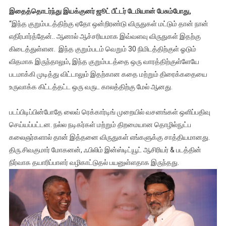
இதைத்தொடர்ந்து இயக்குனர் ஜூட் பீட்டர் டேமியான் பேசும்போது,
“இந்த குறும்படத்திற்கு ஏதோ ஒன்றிரண்டு விருதுகள் மட்டும் தான் நான்
எதிர்பார்த்தேன்.. ஆனால் ஆச்சரியமாக இவ்வளவு விருதுகள் இதற்கு
கிடைத்துள்ளன. இந்த குறும்படம் வெறும் 30 நிமிடத்திற்குள் ஓடும்
விதமாக இருந்தாலும், இந்த குறும்படத்தை ஒரு வாரத்திற்குள்ளேயே
படமாக்கி முடித்து விட்டாலும் இதற்கான கதை மற்றும் திரைக்கதையை
உருவாக்க கிட்டத்தட்ட ஒரு வருட காலத்திற்கு மேல் ஆனது.
படப்பிடிப்பின்போதே லைவ் ரெக்கார்டிங் முறையில் வசனங்கள் ஒளிப்பதிவு
செய்யப்பட்டன. நல்ல நடிகர்கள் மற்றும் திறமையான தொழில்நுட்ப
கலைஞர்களால் தான் இத்தனை விருதுகள் எங்களுக்கு சாத்தியமானது.
திரு.சிவகுமார் மோகனன், ஃபிலிம் இன்ஸ்டிட்யூட் ஆசிரியர் & படத்தின்
நிர்வாக தயாரிப்பாளர் வழிகாட்டுதல் பயனுள்ளதாக இருந்தது.