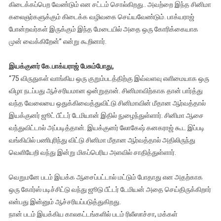
கிடைக்கப்பெற வேண்டும் என சட்டம் சொல்கிறது.. அவற்றை இந்த சினிமா
கலைஞர்களுக்கும் கிடைக்க வழிவகை செய்யவேண்டும். பாக்யராஜ்
போன்றவர்கள் இருக்கும் இந்த மேடையில் அதை ஒரு கோரிக்கையாக
முன் வைக்கிறேன்” என்று கூறினார்.
இயக்குனர் கே.பாக்யராஜ் பேசும்போது,
“75 விருதுகள் வாங்கிய ஒரு குறும்படத்திற்கு இவ்வளவு எளிமையாக ஒரு
விழா நடப்பது ஆச்சரியமான ஒன்றுதான். சினிமாவிற்காக தான் பார்த்து
வந்த வேலையை ஒதுக்கிவைத்துவிட்டு சினிமாவின் மீதான ஆர்வத்தால்
இயக்குனர் ஜூட் பீட்டர் டேமியான் இதில் நுழைந்துள்ளார். சினிமா ஆசை
வந்துவிட்டால் அப்படித்தான். இயக்குனர் லோகேஷ் கனகராஜ் கூட இப்படி
வங்கியில் பணிபுரிந்து விட்டு சினிமா மீதான ஆர்வத்தால் அதிலிருந்து
வெளியேறி வந்து இன்று மிகப்பெரிய அளவில் சாதித்துள்ளார்.
வெறுமனே படம் இயக்க ஆசைப்பட்டால் மட்டும் போதாது என அதற்காக
ஒரு கோர்ஸ் படிச்சிட்டு வந்து ஜூடு பீட்டர் டேமியன் அதை செய்திருக்கிறார்
என்பது இன்னும் ஆச்சரியப்படுத்துகிறது.
நான் படம் இயக்கிய காலகட்டங்களில் படம் ரிலீஸாச்சா, மக்கள்