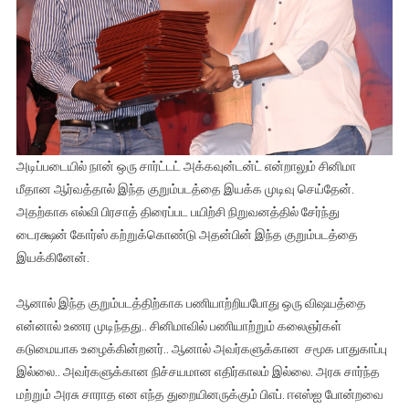
அடிப்படையில் நான் ஒரு சார்ட்டட் அக்கவுன்டன்ட் என்றாலும் சினிமா
மீதான ஆர்வத்தால் இந்த குறும்படத்தை இயக்க முடிவு செய்தேன்.
அதற்காக எல்வி பிரசாத் திரைப்பட பயிற்சி நிறுவனத்தில் சேர்ந்து
டைரக்ஷன் கோர்ஸ் கற்றுக்கொண்டு அதன்பின் இந்த குறும்படத்தை
இயக்கினேன்.
ஆனால் இந்த குறும்படத்திற்காக பணியாற்றியபோது ஒரு விஷயத்தை
என்னால் உணர முடிந்தது.. சினிமாவில் பணியாற்றும் கலைஞர்கள்
கடுமையாக உழைக்கின்றனர்.. ஆனால் அவர்களுக்கான சமூக பாதுகாப்பு
இல்லை.. அவர்களுக்கான நிச்சயமான எதிர்காலம் இல்லை. அரசு சார்ந்த
மற்றும் அரசு சாராத என எந்த துறையினருக்கும் பிஎப். ஈஎஸ்ஐ போன்றவை