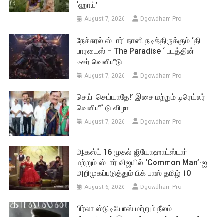
‘ஹாய்’
August 7, 2026
Dgowdham Pro
நேச்சுரல் ஸ்டார்’ நானி நடித்திருக்கும் ‘தி
பாரடைஸ் – The Paradise ‘ படத்தின்
டீசர் வெளியீடு
August 7, 2026
Dgowdham Pro
செய்! செய்யாதே!’ இசை மற்றும் டிரெய்லர்
வெளியீட்டு விழா
August 7, 2026
Dgowdham Pro
ஆகஸ்ட் 16 முதல் ஜியோஹாட்ஸ்டார்
மற்றும் ஸ்டார் விஜயில் ‘Common Man’-ஐ
அறிமுகப்படுத்தும் பிக் பாஸ் தமிழ் 10
August 6, 2026
Dgowdham Pro
பிர்லா ஸ்டுடியோஸ் மற்றும் நீலம்