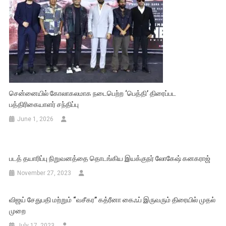
சென்னையில் கோலாகலமாக நடைபெற்ற ‘பெத்தி’ திரைப்பட
பத்திரிகையாளர் சந்திப்பு
June 1, 2026
படத் தயாரிப்பு நிறுவனத்தை தொடங்கிய இயக்குநர் லோகேஷ் கனகராஜ்
November 27, 2023
விஜய் சேதுபதி மற்றும் “வசீகர” கத்ரீனா கைஃப் இருவரும் திரையில் முதல்
முறை
July 17, 2023