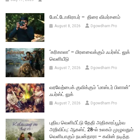
போட்டோகிராபர் – திரை விமர்சனம்
August 8, 2026
Dgowdham Pro
‘கரிகாலா’ – மிரளவைக்கும் ஃபர்ஸ்ட் லுக்
வெளியீடு
August 7, 2026
Dgowdham Pro
வரவேற்பைக் குவிக்கும் ‘மாஸ்டர் பிளான்’
ஃபர்ஸ்ட் லுக்
August 7, 2026
Dgowdham Pro
புதிய வெளியீட்டு தேதி அதிகாரப்பூர்வ
அறிவிப்பு: ஆகஸ்ட் 28-ல் உலகம் முழுவதும்
வெளியாகும் நயன்தாரா – கவின் நடித்த