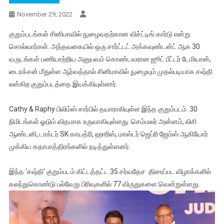
November 29, 2022
குறும்படங்கள் சினிமாவில் நுழைவதற்கான விச்ட்டிங் கார்டு என்று
சொல்வார்கள். அந்தவகையில் ஒரு சார்ட்டட் அக்கவுண்டன்ட் ஆக 30
வருடங்கள் பணியாற்றிய அனுபவம் கொண்டவரான ஜூட் பீட்டர் டேமியான்,
டைரக்சன் மீதுள்ள ஆர்வத்தால் சினிமாவில் நுழையும் முதல்படியாக சஷ்தி
என்கிற குறும்படத்தை இயக்கியுள்ளார்.
Cathy & Raphy பிலிம்ஸ் சார்பில் தயாராகியுள்ள இந்த குறும்படம். 30
நிமிடங்கள் ஓடும் விதமாக உருவாகியுள்ளது. செம்மலர் அன்னம், லிசி
ஆண்டனி, டாக்டர் SK காயத்ரி, ஹாரிஸ், மாஸ்டர் ஜெப்ரி ஜேம்ஸ் ஆகியோர்
முக்கிய கதாபாத்திரங்களில் நடித்துள்ளனர்.
இந்த ‘சஷ்தி’ குறும்படம் கிட்டத்தட்ட 35 சர்வதேச திரைப்பட விழாக்களில்
கலந்துகொண்டு பல்வேறு பிரிவுகளில் 77 விருதுகளை வென்றுள்ளது.