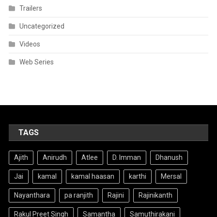
Trailers
Uncategorized
Videos
Web Series
TAGS
Ajith
Anirudh
Atlee
D. Imman
Dhanush
Jai
kamal
kamal haasan
karthi
Mersal
Nayanthara
pa ranjith
Rajini
Rajinikanth
Rakul Preet Singh
Samantha
Samuthirakani