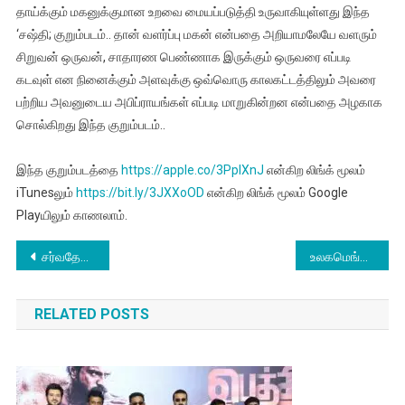
தாய்க்கும் மகனுக்குமான உறவை மையப்படுத்தி உருவாகியுள்ளது இந்த
‘சஷ்தி; குறும்படம்.. தான் வளர்ப்பு மகன் என்பதை அறியாமலேயே வளரும்
சிறுவன் ஒருவன், சாதாரண பெண்ணாக இருக்கும் ஒருவரை எப்படி
கடவுள் என நினைக்கும் அளவுக்கு ஒவ்வொரு காலகட்டத்திலும் அவரை
பற்றிய அவனுடைய அபிப்ராயங்கள் எப்படி மாறுகின்றன என்பதை அழகாக
சொல்கிறது இந்த குறும்படம்..
இந்த குறும்படத்தை
https://apple.co/3PpIXnJ
என்கிற லிங்க் மூலம்
iTunesலும்
https://bit.ly/3JXXoOD
என்கிற லிங்க் மூலம் Google
Playயிலும் காணலாம்.
Post
சர்வதேச பெண்களுக்கு எதிரான வன்முறைகள் ஒழிப்பு தினத்தை ஒட்டி ‘சீன் நம்பர் 62′ திரைப்படத்தில் இருந்து இரண்டாவது சிங்கிளாக ‘சீதா’ பாடல் வெளியீடு
உலகமெங்குமுள்ள 100 இசைக் கலைஞர்கள் மற்றும் பாடகர்களுடன் இணைந்து வதந்தி வலைத்தொடருக்கு இசையமைத்த சைமன் K கிங்
navigation
RELATED POSTS