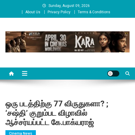
Skip
Sunday, August 09, 2026
to
About Us
Privacy Policy
Terms & Conditions
content
Cinema Paarvai
சினிமா பார்வை
ஒரு படத்திற்கு 77 விருதுகளா? ;
‘சஷ்தி’ குறும்பட விழாவில்
ஆச்சர்யப்பட்ட கே.பாக்யராஜ்
Cinema News