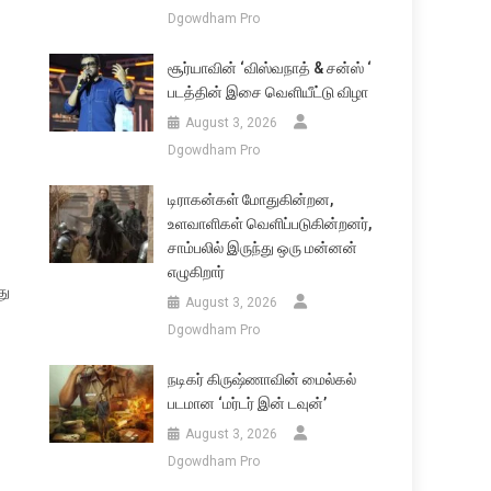
Dgowdham Pro
சூர்யாவின் ‘விஸ்வநாத் & சன்ஸ் ‘
படத்தின் இசை வெளியீட்டு விழா
August 3, 2026
Dgowdham Pro
டிராகன்கள் மோதுகின்றன,
உளவாளிகள் வெளிப்படுகின்றனர்,
சாம்பலில் இருந்து ஒரு மன்னன்
எழுகிறார்
து
August 3, 2026
Dgowdham Pro
நடிகர் கிருஷ்ணாவின் மைல்கல்
படமான ‘மர்டர் இன் டவுன்’
August 3, 2026
Dgowdham Pro