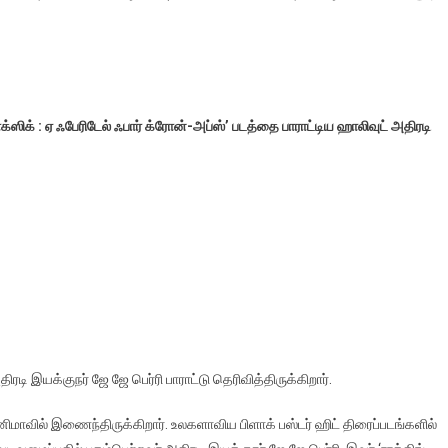
டாக்ஸிக் : ஏ ஃபேரிடேல் ஃபார் க்ரோன்-அப்ஸ்’ படத்தை பாராட்டிய ஹாலிவுட் அதிரடி
ரடி இயக்குநர் ஜே ஜே பெர்ரி பாராட்டு தெரிவித்திருக்கிறார்.
ினிமாவில் இணைந்திருக்கிறார். உலகளாவிய பிளாக் பஸ்டர் ஹிட் திரைப்படங்களில்