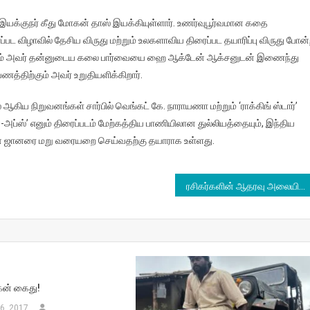
இயக்குநர் கீது மோகன் தாஸ் இயக்கியுள்ளார். உணர்வுபூர்வமான கதை
்பட விழாவில் தேசிய விருது மற்றும் உலகளாவிய திரைப்பட தயாரிப்பு விருது போன
தின் மூலம் அவர் தன்னுடைய கலை பார்வையை ஹை ஆக்டேன் ஆக்சனுடன் இணைந்து
ணத்திற்கும் அவர் உறுதியளிக்கிறார்.
ஆகிய நிறுவனங்கள் சார்பில் வெங்கட் கே. நாராயணா மற்றும் ‘ராக்கிங் ஸ்டார்’‌
்-அப்ஸ்’ எனும் திரைப்படம் மேற்கத்திய பாணியிலான துல்லியத்தையும், இந்திய
ின் ஜானரை மறு வரையறை செய்வதற்கு தயாராக உள்ளது.
ரசிகர்களின் ஆதரவு அலையில் யுவன் சங்கர் ராஜாவின் ‘ஸ்வீட் ஹார்ட்’
கன் கைது!
6, 2017