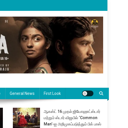
e
General News
First Look
ஆகஸ்ட் 16 முதல் ஜியோஹாட்ஸ்டார்
மற்றும் ஸ்டார் விஜயில் ‘Common
Man’-ஐ அறிமுகப்படுத்தும் பிக் பாஸ்