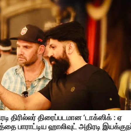
ிரடி திரில்லர் திரைப்படமான ‘டாக்ஸிக் : ஏ
டத்தை பாராட்டிய ஹாலிவுட் அதிரடி இயக்குநர