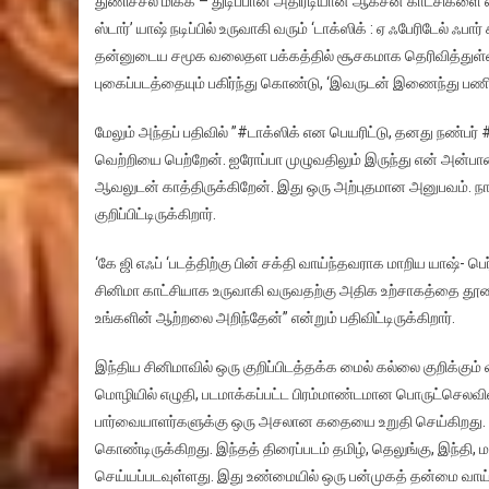
துணிச்சல் மிக்க – துடிப்பான அதிரடியான ஆக்சன் காட்சிகளை வடி
ஸ்டார்’ யாஷ் நடிப்பில் உருவாகி வரும் ‘டாக்ஸிக் : ஏ ஃபேரிடேல்
தன்னுடைய சமூக வலைதள பக்கத்தில் சூசகமாக தெரிவித்துள்ளார
புகைப்படத்தையும் பகிர்ந்து கொண்டு, ‘இவருடன் இணைந்து பணியா
மேலும் அந்தப் பதிவில் ”#டாக்ஸிக் என பெயரிட்டு, தனது நண்பர் 
வெற்றியை பெற்றேன். ஐரோப்பா முழுவதிலும் இருந்து என் அன்ப
ஆவலுடன் காத்திருக்கிறேன். இது ஒரு அற்புதமான அனுபவம். ந
குறிப்பிட்டிருக்கிறார்.
‘கே ஜி எஃப் ‘படத்திற்கு பின் சக்தி வாய்ந்தவராக மாறிய யாஷ்- 
சினிமா காட்சியாக உருவாகி வருவதற்கு அதிக உற்சாகத்தை தூண்ட
உங்களின் ஆற்றலை அறிந்தேன்” என்றும் பதிவிட்டிருக்கிறார்.
இந்திய சினிமாவில் ஒரு குறிப்பிடத்தக்க மைல் கல்லை குறிக்கும்
மொழியில் எழுதி, படமாக்கப்பட்ட பிரம்மாண்டமான பொருட்செலவிலா
பார்வையாளர்களுக்கு ஒரு அசலான கதையை உறுதி செய்கிறது
கொண்டிருக்கிறது. இந்தத் திரைப்படம் தமிழ், தெலுங்கு, இந்தி
செய்யப்படவுள்ளது. இது உண்மையில் ஒரு பன்முகத் தன்மை வாய்ந