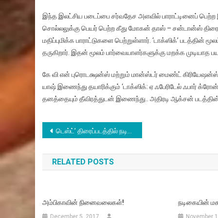
இந்த இலட்சிய படைப்பை சர்வதேச அளவில் பாராட்டினைப் பெற்ற 
சொல்லலுக்கு பெயர் பெற்ற கீது மோகன் தாஸ் – சன்டான்ஸ் திரைப
மதிப்புமிக்க பாராட்டுகளை பெற்றுள்ளார். ‘டாக்ஸிக்’ படத்
தருகிறார். இதன் மூலம் பார்வையாளர்களுக்கு மறக்க முடியாத பய
கே வி என் புரொடக்ஷன்ஸ் மற்றும் மான்ஸ்டர் மைண்ட் கிரியேஷன்ஸ் 
யாஷ் இணைந்து தயாரிக்கும் ‘டாக்ஸிக்: ஏ ஃபேரிடேல் ஃபார் க்ரோன
தனத்தையும் தீவிரத்துடன் இணைந்து.. அதிரடி ஆக்சன் படத்த
Post
டெஸ்ட்’ திரைப்படத்தில் நடிகர் ஆர். மாதவனின் கதாபாத்திரம் சரவணனாக அறிமுகம்
navigation
RELATED POSTS
அம்பிகாவின் நினைவலைகள்!
நடிகையின் ம
December 5, 2017
November 1