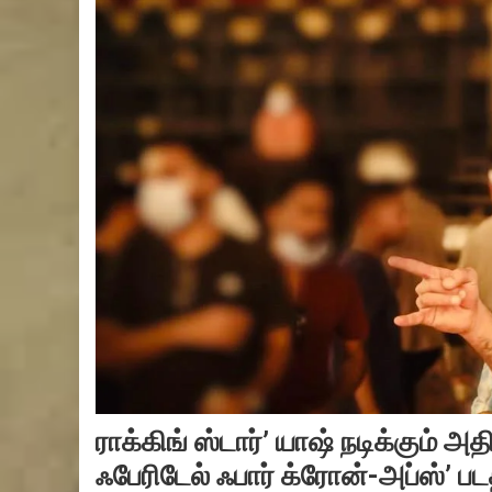
ராக்கிங் ஸ்டார்’ யாஷ் நடிக்கும் அத
ஃபேரிடேல் ஃபார் க்ரோன்-அப்ஸ்’ ப