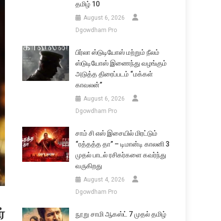
தமிழ் 10
August 6, 2026
Dgowdham Pro
பிர்லா ஸ்டுடியோஸ் மற்றும் நீலம்
ஸ்டுடியோஸ் இணைந்து வழங்கும்
அடுத்த திரைப்படம் “மக்கள்
காவலன்”
August 6, 2026
Dgowdham Pro
சாம் சி எஸ் இசையில் மிரட்டும்
“ரத்தத்த தா” – டிமான்டி காலனி 3
முதல் பாடல் ரசிகர்களை கவர்ந்து
வருகிறது
August 4, 2026
Dgowdham Pro
்
நூறு சாமி ஆகஸ்ட் 7 முதல் தமிழ்