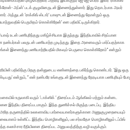
வமைப்பதில் புகழ்பெற்றவர் அதிரடி இயக்குநர் ஜே ஜே பெர்ரி. இவர் ‘ராக்கிங்
 ஃபார் க்ரோன்- அப்ஸ்’ படக் குழுவினருடன் இணைந்துள்ளார். இது தொடர்பாக அவர்
். அத்துடன் ‘ராக்கிங் ஸ்டார்’ யாஷுடன் இணைந்து தோன்றும் ஒரு
ற்றுவதில் பெருமிதம் கொள்கிறேன்’ என பதிவிட்டிருக்கிறார்.
#யாஷ் உடன் பணிபுரிந்தது மகிழ்ச்சியாக இருந்தது. இந்தியாவில் சிறப்பான
ான நண்பர்கள் பலருடன் பணியாற்ற முடிந்தது. இதை அனைவரும் பார்ப்பதற்காக
ாங்கள் இணைந்து பணியாற்றியதில் மிகவும் பெருமை கொள்கிறோம்” என்றும்
பெர்ரியின் பதிவிற்கு பிறகு தன்னுடைய எண்ணத்தை பகிர்ந்து கொண்டார். ‘இது ஒரு
ியது’ என்றும், ” என் நண்பரே உங்களுடன் இணைந்து நேரடியாக பணிபுரியும் போ
 வகையில் உருவாகி வரும் ‘டாக்ஸிக் ‘ திரைப்படம் ஆங்கிலம் மற்றும் கன்னட
ன இந்திய திரைப்படமாகும். இந்த துணிச்சல் மிகுந்த படைப்பு.. இந்திய
. அதே தருணத்தில் உலகளாவிய பார்வையாளர்களுக்கான அணுகுமுறையையும்
, மலையாளம் உள்ளிட்ட இந்திய மொழிகளிலும், பல சர்வதேச மொழிகளிலும் டப்பிங்
்த கலாச்சார ரீதியிலான திரைப்பட அனுபவத்திற்கு வழி வகுக்கும்.