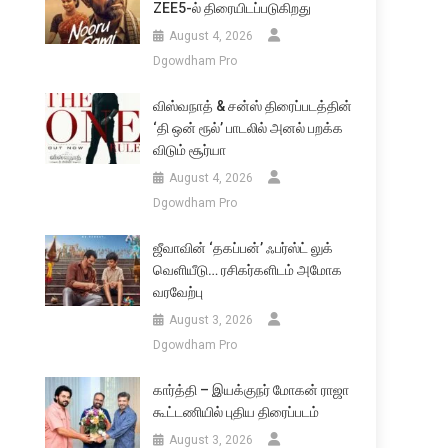
ZEE5-ல் திரையிடப்படுகிறது
August 4, 2026
Dgowdham Pro
விஸ்வநாத் & சன்ஸ் திரைப்படத்தின்
‘தி ஒன் ரூல்’ பாடலில் அனல் பறக்க
விடும் சூர்யா
August 4, 2026
Dgowdham Pro
ஜீவாவின் ‘தகப்பன்’ ஃபர்ஸ்ட் லுக்
வெளியீடு… ரசிகர்களிடம் அமோக
வரவேற்பு
August 3, 2026
Dgowdham Pro
கார்த்தி – இயக்குநர் மோகன் ராஜா
கூட்டணியில் புதிய திரைப்படம்
August 3, 2026