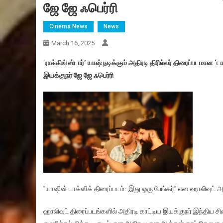
ஜே ஜே ஃபெர்ரி
Cinema News
News
March 16, 2025
‘
ராக்கிங் ஸ்டார்’ யாஷ் நடிக்கும் அதிரடி திரில்லர் திரைப்படமான ‘
இயக்குநர் ஜே ஜே ஃபெர்ரி
”யாஷின் டாக்ஸிக் திரைப்படம்- இது ஒரு பேங்கர்” என ஹாலிவுட் அதி
ஹாலிவுட் திரைப்படங்களில் அதிரடி காட்டிய இயக்குநர் இந்திய ச