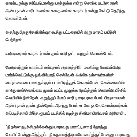
காரக்டருக்கு சரிப்படுமான்னு பாத்துக்க என்று சொல்ல உடனே நான்
அன்பழகன் சாரிடம் என்ன கதை என்ன காரக்டர் என்று கேட்டு தெரிந்து
கொண்டேன்.
அதற்கு பிறகு தேவி ரிக்‌ஷா கூத்து பட்டறையில் ஆறு மாதம் பயிற்சி
பெற்றேன்.
லாரி டிரைவர் காரக்டர் என்பதால் லாரி ஓட்ட கற்றுக் கொண்டேன்.
லோடு ஏற்றும் காரக்டர் என்பதால் நடு ராத்திரி
1 மணிக்கு கோயம்பேடு
மார்க்கெட்டுக்கு லுங்கியோடு செல்வேன்.அங்கே உள்ளவர்களின்
வாழ்க்கையை மனதுக்குள் படம் பிடித்துக் கொண்டேன். சென்னையில்
கடுகு எண்ணெய்யை முகம் உடம்பு முழுக்க தேய்த்துக் கொண்டு பீச்சில்
வெயிலில் நின்றேன். கறுத்துப் போய் லாரி டிரைவராக போய் பிரபுசாலமன்
அன்பழகன் முன்பு நின்றேன்..அசந்து போய் உடனே ஓ.கே சொன்னார்கள்.
அப்படித்தான் இந்த ரூபாய் படத்தில் நடித்து சினிமா பிரவேசம் ஆனேன்..
“நீ நல்லா நடிச்சிருக்கேன்னு யாராவது பாராட்டினா நீ தோத்து
போயிட்டேன்னு அர்த்தம்.. நீ கதாபாத்திரமாவே வாழ்ந்துட்டேன்னு யாராவது