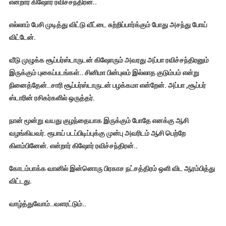
என்றார் கிஷோர் ரவிச்சந்திரன்..
எல்லாம் பேசி முடித்து விட்டு வீட்டை சுற்றிப்பார்க்கும் போது அசந்து போய்
விட்டேன்.
வீடு முழுக்க சூப்பர்ஸ்டாருடன் கிஷோரும் அவரது அப்பா ரவிச்சந்திரனும்
இருக்கும் புகைப்படங்கள்.. சினிமா பின்புலம் இல்லாத குடும்பம் என்று
நினைத்தேன்
..சாரி சூப்பர்ஸ்டாருடன் பழக்கமா என்றேன். அப்பா ,சூப்பர்
ஸ்டாரின் ரசிகர்களில் ஒருத்தர்.
நான் மூன்று வயது குழந்தையாக இருக்கும் போதே எனக்கு ஆசி
வழங்கியவர்
.
ரூபாய் படப்பிடிப்புக்கு முன்பு அவரிடம் ஆசி பெற்றே
கிளம்பினேன்.
என்றார் கிஷோர் ரவிச்சந்திரன்..
கோடம்பாக்க வானில் இன்னொரு பிரகாச நட்சத்திரம் ஒளி விட ஆரம்பித்து
விட்டது.
வாழ்த்துவோம்..வளரட்டும்..