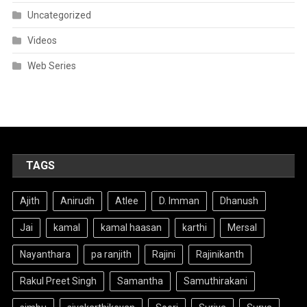
Uncategorized
Videos
Web Series
TAGS
Ajith
Anirudh
Atlee
D. Imman
Dhanush
Jai
kamal
kamal haasan
karthi
Mersal
Nayanthara
pa ranjith
Rajini
Rajinikanth
Rakul Preet Singh
Samantha
Samuthirakani