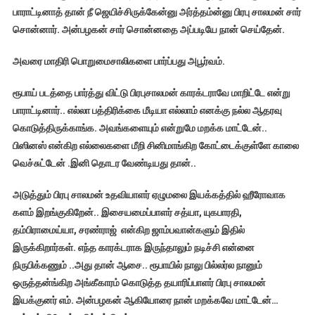
பாராட்டினாத் தான் நீ ஜெயிச்சிருக்கேன்னு அர்த்தம்ன்னு பிரபு சாலமன் சார்
சொன்னார். அன்பழகன் சார் சொன்னதை அப்படியே நான் செய்தேன்.
அவரை மாதிரி பொறுமைசாலிகளை பார்ப்பது அபூர்வம்.
ரூபாய் படத்தை பார்த்து விட்டு பிரபுசாலமன் காரக்டராவே மாறிட்டே என்று
பாராட்டினார்.. எல்லா பத்திரிக்கை மீடியா எல்லாம் எனக்கு நல்ல ஆதரவு
கொடுத்திருக்காங்க. அவங்களையும் என்றுமே மறக்க மாட்டேன்..
பிஸினஸ் என்கிற எல்லைகளை மீறி சினிமாங்கிற கோட்டைக்குள்ளே காலை
வெச்சுட்டேன் .இனி தொடர வேண்டியது தான்..
அடுத்தும் பிரபு சாலமன் உதவியாளர் ஏழுமலை இயக்கத்தில் ஹீரோவாக
களம் இறங்குகிறேன்.. இசையமைப்பாளர் சத்யா, யுகபாரதி
,
தம்பிராமைய்யா, சரண்ராஜ் என்கிற ஜாம்பவான்களும் இதில்
இருக்கிறார்கள். எந்த காரக்டராக இருந்தாலும் நடிச்சி என்னை
நிருபிக்கணும் ..அது தான் ஆசை.. ரூபாயில் நாலு பில்லர்ல நானும்
ஒருத்தன்ங்கிற அங்கீகாரம் கொடுத்த தயாரிப்பாளர் பிரபு சாலமன்
இயக்குனர் எம். அன்பழகன் ஆகியோரை நான் மறக்கவே மாட்டேன்…