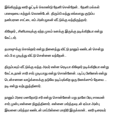
இங்கிருந்து லாரி ஓட்டிக் கொண்டு தேனி சென்றேன்.. தேனி மக்கள்
பாஷையை கற்றுக் கொண்டேன். திரும்பி வந்து எங்களது குடும்ப
நண்பரான சாட்டை எம்.அன்பழகன் வீட்டுக்கு வந்திருந்தார்.
கிஷோர்
, சினிமாவுக்கு ஏற்ற முகம் உனக்கு இருக்கு நடிக்கிறியா என்று
கேட்டார்.
தமாஷுக்கு சொல்றார் என்று நினைத்து விட்டு நானும் லண்டன் சென்று
எம்.பி ஏ முடித்து விட்டு சென்னை வந்தேன்..
திரும்பவும் வீட்டுக்கு வந்த அவர் என்ன ரெடியா கிஷோர் நடிக்கிறியா என்று
கேட்க
,நான் சாரி சார் முடியாது என்று சொன்னேன். படிப்பு பிஸினஸ் என்று
டென்சனான வாழ்க்கைக்கு நடுவே நடிப்புங்கிற ஒரு ரிலாக்ஸும் தேவை ..
நடி என்று வற்புறுத்தினார்.
நானும் அரை மனதோடு சரி என்று சொன்னேன் மறு நாளே பிரபு சாலமன்
சார் முன்பு என்னை நிறுத்தினார். என்னை பார்த்தவுடன் ஏம்பா அன்பு
இவனை பார்த்தா லண்டன் மாப்பிள்ளை மாதிரி இருக்கான்.. லாரி டிரைவர்