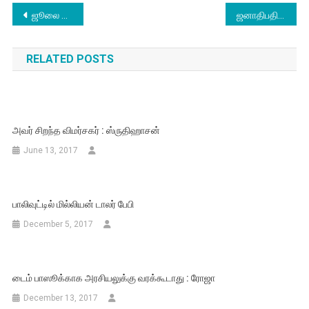
Post
ஜூலை 28ம் தேதி புயலா கிளம்பி வராங்க
ஜனாதிபதி தேர்தல்: பாஜக வேட்பாளர் ராம்நாத் கோவிந்த் வெற்றி
navigation
RELATED POSTS
அவர் சிறந்த விமர்சகர் : ஸ்ருதிஹாசன்
June 13, 2017
பாலிவுட்டில் மில்லியன் டாலர் பேபி
December 5, 2017
டைம் பாஸூக்காக அரசியலுக்கு வரக்கூடாது : ரோஜா
December 13, 2017