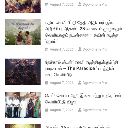
August 7, 2026
Dgowdham Pro
புதிய வெளியீட்டு தேதி அதிகாரப்பூர்வ
அறிவிப்பு: ஆகஸ்ட் 28-ல் உலகம் முழுவதும்
வெளியாகும் நயன்தாரா – கவின் நடித்த
‘ஹாய்’
August 7, 2026
Dgowdham Pro
நேச்சுரல் ஸ்டார்’ நானி நடித்திருக்கும் ‘தி
பாரடைஸ் – The Paradise ‘ படத்தின்
டீசர் வெளியீடு
August 7, 2026
Dgowdham Pro
செய்! செய்யாதே!’ இசை மற்றும் டிரெய்லர்
வெளியீட்டு விழா
August 7, 2026
Dgowdham Pro
ஆகஸ்ட் 16 முதல் ஜியோஹாட்ஸ்டார்