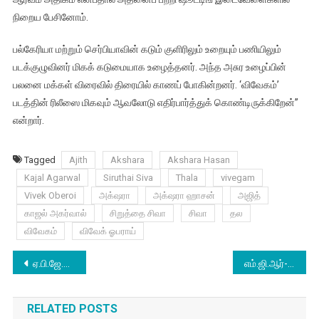
நிறைய பேசினோம்.
பல்கேரியா மற்றும் செர்பியாவின் கடும் குளிரிலும் உறையும் பணியிலும்
படக்குழுவினர் மிகக் கடுமையாக உழைத்தனர். அந்த அசுர உழைப்பின்
பலனை மக்கள் விரைவில் திரையில் காணப் போகின்றனர். ‘விவேகம்’
படத்தின் ரிலீஸை மிகவும் ஆவலோடு எதிர்பார்த்துக் கொண்டிருக்கிறேன்”
என்றார்.
Tagged
Ajith
Akshara
Akshara Hasan
Kajal Agarwal
Siruthai Siva
Thala
vivegam
Vivek Oberoi
அக்‌ஷரா
அக்‌ஷரா ஹாசன்
அஜித்
காஜல் அகர்வால்
சிறுத்தை சிவா
சிவா
தல
விவேகம்
விவேக் ஓபராய்
Post
ஏ.பி.ஜே.வின் மணிமண்டபத்திற்கு அழகு சேர்த்த ஏ.பி.ஸ்ரீதரின் படைப்புகள்
எம்.ஜி.ஆர்-ஆக நடித்திருக்கும் ராணா
navigation
RELATED POSTS