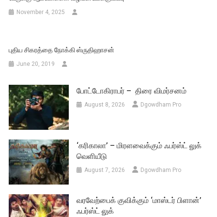
November 4, 2025
புதிய சிகரத்தை நோக்கி ஸ்ருதிஹாசன்
June 20, 2019
போட்டோகிராபர் – திரை விமர்சனம்
August 8, 2026
Dgowdham Pro
‘கரிகாலா’ – மிரளவைக்கும் ஃபர்ஸ்ட் லுக்
வெளியீடு
August 7, 2026
Dgowdham Pro
வரவேற்பைக் குவிக்கும் ‘மாஸ்டர் பிளான்’
ஃபர்ஸ்ட் லுக்