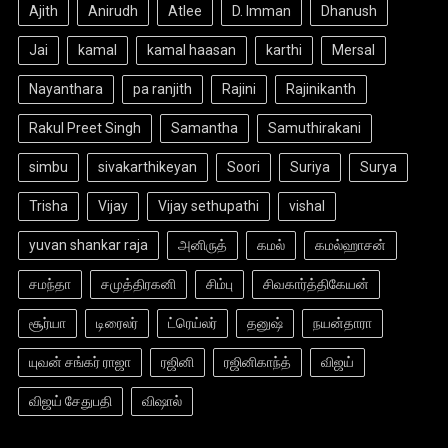
Ajith
Anirudh
Atlee
D. Imman
Dhanush
Jai
kamal
kamal haasan
karthi
Mersal
Nayanthara
pa ranjith
Rajini
Rajinikanth
Rakul Preet Singh
Samantha
Samuthirakani
simbu
sivakarthikeyan
Soori
Suriya
Surya
Trisha
Vijay
Vijay sethupathi
vishal
yuvan shankar raja
அனிருத்
கமல்
கமல்ஹாசன்
சமந்தா
சமுத்திரகனி
சிம்பு
சிவகார்த்திகேயன்
சூர்யா
டிரைலர்
ட்ரெய்லர்
தனுஷ்
நயன்தாரா
யுவன் சங்கர் ராஜா
ரஜினி
ரஜினிகாந்த்
விஜய்
விஜய் சேதுபதி
விஷால்