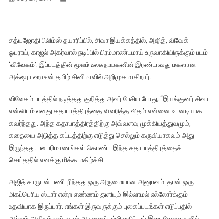
சத்யஜோதி பிலிம்ஸ் தயாரிப்பில், சிவா இயக்கத்தில், அஜித், விவேக்
ஓபராய், காஜல் அகர்வால் நடிப்பில் பிரம்மாண்டமாய் உருவாகியிருக்கும் படம்
‘விவேகம்’. இப்படத்தின் மூலம் உலகநாயகனின் இரண்டாவது மகளான
அக்‌ஷரா ஹாசன் தமிழ் சினிமாவில் அறிமுகமாகிறார்.
விவேகம் படத்தில் நடித்தது குறித்து அவர் பேசிய போது, “இயக்குனர் சிவா
என்னிடம் எனது கதாபாத்திரத்தை விவரித்த விதம் என்னை உடனடியாக
கவர்ந்தது. அந்த கதாபாத்திரத்திற்கு அவ்வளவு முக்கியத்துவமும்,
கதையை அடுத்த கட்டத்திற்கு எடுத்து செல்லும் கருவியாகவும் அது
இருந்தது. பல பரிமாணங்கள் கொண்ட இந்த கதாபாத்திரத்தைச்
செய்ததில் எனக்கு மிக்க மகிழ்ச்சி.
அஜித் சாருடன் பணிபுரிந்தது ஒரு அருமையான அனுபவம். தான் ஒரு
மிகப்பெரிய ஸ்டார் என்ற எண்ணம் துளியும் இல்லாமல் எல்லோர்க்கும்
உதவியாக இருப்பார். எங்கள் இருவருக்கும் புகைப்படங்கள் எடுப்பதில்
ஆர்வம் அதிகம் என்பதால் அதனைப் பற்றி ஷூட்டிங் இடைவேளைகளில்