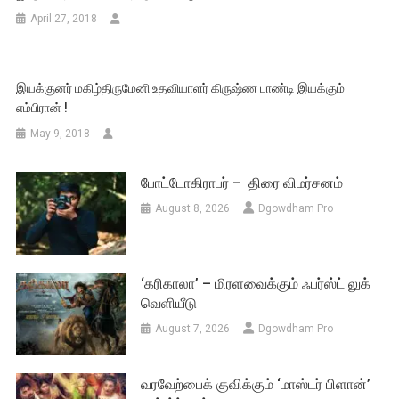
April 27, 2018
இயக்குனர் மகிழ்திருமேனி உதவியாளர் கிருஷ்ண பாண்டி இயக்கும்
எம்பிரான் !
May 9, 2018
போட்டோகிராபர் – திரை விமர்சனம்
August 8, 2026
Dgowdham Pro
‘கரிகாலா’ – மிரளவைக்கும் ஃபர்ஸ்ட் லுக்
வெளியீடு
August 7, 2026
Dgowdham Pro
வரவேற்பைக் குவிக்கும் ‘மாஸ்டர் பிளான்’