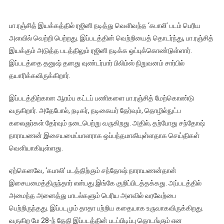
பா.ரஞ்சித் இயக்கத்தில் ரஜினி நடித்து வெளிவந்த ‘கபாலி’ படம் பெரிய
அளவில் வெற்றி பெற்றது. இப்படத்தின் வெற்றியைத் தொடர்ந்து, பா.ரஞ்சித்
இயக்கும் அடுத்த படத்திலும் ரஜினி நடிக்க ஒப்புக்கொண்டுள்ளார்.
இப்படத்தை தனுஷ் தனது வுண்டர்பார் பிலிம்ஸ் நிறுவனம் சார்பில்
தயாரிக்கவிருக்கிறார்.
இப்படத்திற்கான ஆரம்ப கட்டப் பணிகளை பா.ரஞ்சித் மேற்கொண்டு
வருகிறார். அதேபோல், நடிகர், நடிகையர் தேர்வும், தொழில்நுட்ப
கலைஞர்கள் தேர்வும் நடைபெற்று வருகிறது. அதில், தற்போது சந்தோஷ்
நாராயணன் இசையமைப்பாளராக ஒப்பந்தமாகியுள்ளதாக செய்திகள்
வெளியாகியுள்ளது.
ஏற்கெனவே, ‘கபாலி’ படத்திற்கும் சந்தோஷ் நாராயணன்தான்
இசையமைத்திருந்தார் என்பது இங்கே குறிப்பிடத்தக்கது. அப்படத்தில்
அமைந்த அனைத்து பாடல்களும் பெரிய அளவில் வரவேற்பை
பெற்றிருந்தது. இப்படமும் தாதா பற்றிய கதையாக உருவாகவிருக்கிறது.
வருகிற மே 28-ந் தேதி இப்படத்தின் படப்பிடிப்பு தொடங்கும் என