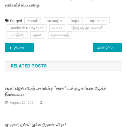
எதிர்பார்க்கப்படுகிறது.
Tagged
Kabali
pa ranjith
Rajini
Rajinikanth
Santhosh Narayanan
கபாலி
சந்தோஷ் நாராயணன்
பா ரஞ்சித்
ரஜினி
ரஜினிகாந்த்
Post
புரியாத மொழியில் எழுதுகிறேன் என்றார்கள் : கவிஞர் வைரமுத்து
மீண்டும் வருகிறார் “மாட்டுக்கார வேலன்”!
navigation
RELATED POSTS
நடிகர் பிஜிலி ரமேஷ் மறைவிற்கு “சாலா” படக்குழு சார்பாக ஆழ்ந்த
இரங்கல்கள்
August 27, 2024
ஜாகுவார் தங்கம் இல்ல திருமண விழா !