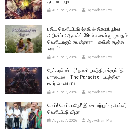
ஃபர்ஸ்ட் லுக்
August 7, 2026
Dgowdham Pro
புதிய வெளியீட்டு தேதி அதிகாரப்பூர்வ
அறிவிப்பு: ஆகஸ்ட் 28-ல் உலகம் முழுவதும்
வெளியாகும் நயன்தாரா – கவின் நடித்த
‘ஹாய்’
August 7, 2026
Dgowdham Pro
நேச்சுரல் ஸ்டார்’ நானி நடித்திருக்கும் ‘தி
பாரடைஸ் – The Paradise ‘ படத்தின்
டீசர் வெளியீடு
August 7, 2026
Dgowdham Pro
செய்! செய்யாதே!’ இசை மற்றும் டிரெய்லர்
வெளியீட்டு விழா
August 7, 2026
Dgowdham Pro