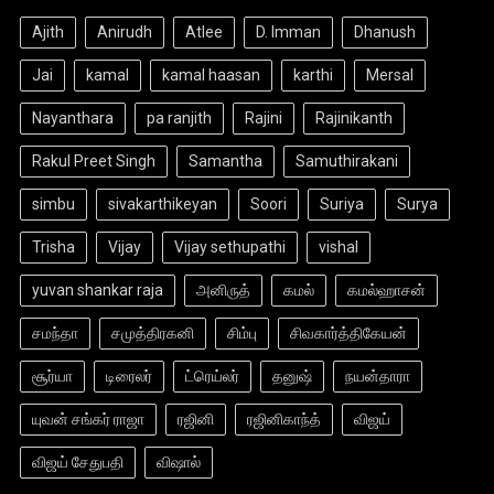
Ajith
Anirudh
Atlee
D. Imman
Dhanush
Jai
kamal
kamal haasan
karthi
Mersal
Nayanthara
pa ranjith
Rajini
Rajinikanth
Rakul Preet Singh
Samantha
Samuthirakani
simbu
sivakarthikeyan
Soori
Suriya
Surya
Trisha
Vijay
Vijay sethupathi
vishal
yuvan shankar raja
அனிருத்
கமல்
கமல்ஹாசன்
சமந்தா
சமுத்திரகனி
சிம்பு
சிவகார்த்திகேயன்
சூர்யா
டிரைலர்
ட்ரெய்லர்
தனுஷ்
நயன்தாரா
யுவன் சங்கர் ராஜா
ரஜினி
ரஜினிகாந்த்
விஜய்
விஜய் சேதுபதி
விஷால்