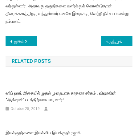
வந்துள்ளார் . அதாவது தகுதிகளை வளர்த்துக் கொண்டுதான்
திரைக்களத்திற்கு வந்துள்ளார்.எனவே இவருக்கு வெற்றி நிச்சயம் என்று
நம்பலாம்.
Post
ஜூன் 25ம் தேதி திரையரங்குகளில் வெளியாகும் பிரஜின் நடிக்கும் ‘அந்தரன்’
கருத்துக் கணிப்புகளுக்கு கடுக்காய் கஷாயம் கொடுத்து விட்டு
navigation
RELATED POSTS
ஹிப் ஹாப் இசையில் முதல் முறையாக சாதனா சர்கம் . விஷாலின்
“ஆக்‌ஷன்” படத்திற்காக பாடினார்!
October 25, 2019
இயக்குநர்களை இயக்கிய இயக்குநர் ரஜாக்