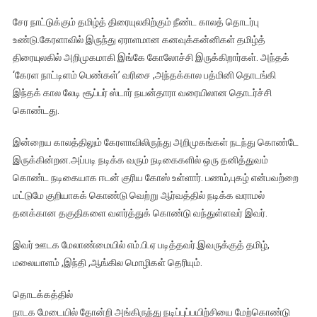
சேர நாட்டுக்கும் தமிழ்த் திரையுலகிற்கும் நீண்ட காலத் தொடர்பு
உண்டு.கேரளாவில் இருந்து ஏராளமான கனவுக்கன்னிகள் தமிழ்த்
திரையுலகில் அறிமுகமாகி இங்கே கோலோச்சி இருக்கிறார்கள். அந்தக்
‘கேரள நாட்டிளம் பெண்கள்’ வரிசை ,அந்தக்கால பத்மினி தொடங்கி
இந்தக் கால லேடி சூப்பர் ஸ்டார் நயன்தாரா வரையிலான தொடர்ச்சி
கொண்டது.
இன்றைய காலத்திலும் கேரளாவிலிருந்து அறிமுகங்கள் நடந்து கொண்டே
இருக்கின்றன.அப்படி நடிக்க வரும் நடிகைகளில் ஒரு தனித்துவம்
கொண்ட நடிகையாக ஈடன் குரிய கோஸ் உள்ளார். பணம்,புகழ் என்பவற்றை
மட்டுமே குறியாகக் கொண்டு வெற்று ஆர்வத்தில் நடிக்க வராமல்
தனக்கான தகுதிகளை வளர்த்துக் கொண்டு வந்துள்ளவர் இவர்.
இவர் ஊடக மேலாண்மையில் எம்.பி.ஏ படித்தவர்.இவருக்குத் தமிழ்,
மலையாளம் ,இந்தி ,ஆங்கில மொழிகள் தெரியும்.
தொடக்கத்தில்
நாடக மேடையில் தோன்றி அங்கிருந்து நடிப்புப்பயிற்சியை மேற்கொண்டு