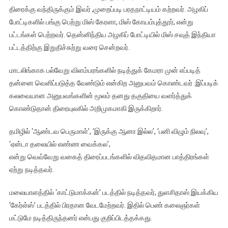
திரைக்கு வந்திருக்கும் இவர் ,முறைப்படி பரதநாட்டியம் கற்றவர். அழகிப்
போட்டிகளில் பங்கு பெற்று மிஸ் கேரளா, மிஸ் கோயம்புத்தூர், என்று
பட்டங்கள் பெற்றவர். தென்னிந்திய அழகிப் போட்டியில் மிஸ் சவுத் இந்தியா
பட்டத்திற்கு இறுதிச்சுற்று வரை சென்றவர்.
மாடலிங்காக பல்வேறு விளம்பரங்களில் நடித்துக் கேமரா முன் எப்படித்
தன்னை வெளிப்படுத்த வேண்டும் என்கிற அனுபவம் கொண்டவர் .இப்படிக்
கலவையான அனுபவங்களின் மூலம் தனது தகுதியை வளர்த்துக்
கொண்டுதான் திரையுலகில் அறிமுகமாகி இருக்கிறார்.
தமிழில் ‘ஆண்டவ பெருமாள்’, ‘இருக்கு ஆனா இல்ல’, ‘பனி விழும் நிலவு’,
‘ஏன்டா தலையில் எண்ண வைக்கல’,
என்று வெவ்வேறு வகைத் திரைப்படங்களில் விதவிதமான பாத்திரங்கள்
ஏற்று நடித்தவர்.
மலையாளத்தில் ‘காட்டுமாக்கன்’ படத்தில் நடித்தவர், துளசிதாஸ் இயக்கிய
‘கேர்ள்ஸ்’ படத்தில் பிரதான வேடமேற்றவர். இதில் பெண் கலைஞர்கள்
மட்டுமே நடித்திருந்தனர் என்பது குறிப்பிடத்தக்கது.