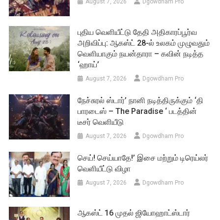
August 7, 2026
Dgowdham Pro
புதிய வெளியீட்டு தேதி அதிகாரப்பூர்வ
அறிவிப்பு: ஆகஸ்ட் 28-ல் உலகம் முழுவதும்
வெளியாகும் நயன்தாரா – கவின் நடித்த
‘ஹாய்’
August 7, 2026
Dgowdham Pro
நேச்சுரல் ஸ்டார்’ நானி நடித்திருக்கும் ‘தி
பாரடைஸ் – The Paradise ‘ படத்தின்
டீசர் வெளியீடு
August 7, 2026
Dgowdham Pro
செய்! செய்யாதே!’ இசை மற்றும் டிரெய்லர்
வெளியீட்டு விழா
August 7, 2026
Dgowdham Pro
ஆகஸ்ட் 16 முதல் ஜியோஹாட்ஸ்டார்