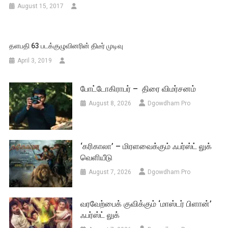
August 15, 2017
தளபதி 63 படக்குழுவினரின் திடீர் முடிவு
April 3, 2019
போட்டோகிராபர் – திரை விமர்சனம்
August 8, 2026
Dgowdham Pro
‘கரிகாலா’ – மிரளவைக்கும் ஃபர்ஸ்ட் லுக்
வெளியீடு
August 7, 2026
Dgowdham Pro
வரவேற்பைக் குவிக்கும் ‘மாஸ்டர் பிளான்’
ஃபர்ஸ்ட் லுக்