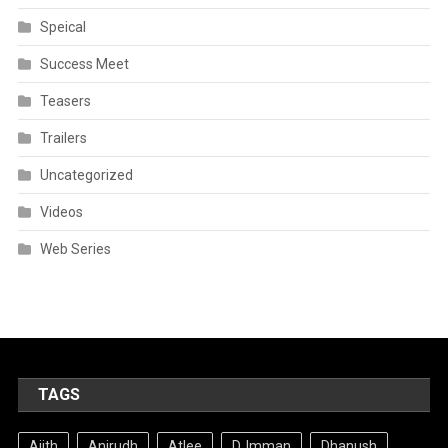
Speical
Success Meet
Teasers
Trailers
Uncategorized
Videos
Web Series
TAGS
Ajith
Anirudh
Atlee
D. Imman
Dhanush