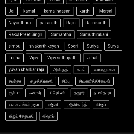
Jai
kamal
kamal haasan
karthi
Mersal
Nayanthara
pa ranjith
Rajini
Rajinikanth
Rakul Preet Singh
Samantha
Samuthirakani
simbu
sivakarthikeyan
Soori
Suriya
Surya
Trisha
Vijay
Vijay sethupathi
vishal
yuvan shankar raja
அனிருத்
கமல்
கமல்ஹாசன்
சமந்தா
சமுத்திரகனி
சிம்பு
சிவகார்த்திகேயன்
சூர்யா
டிரைலர்
ட்ரெய்லர்
தனுஷ்
நயன்தாரா
யுவன் சங்கர் ராஜா
ரஜினி
ரஜினிகாந்த்
விஜய்
விஜய் சேதுபதி
விஷால்