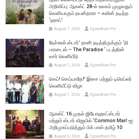
அறிவிப்பு: ஆகஸ்ட் 28-ல் உலகம் முழுவதும்
வெளியாகும் நயன்தாரா – கவின் நடித்த
‘ஹாய்’
August 7, 2026
Dgowdham Pro
நேச்சுரல் ஸ்டார்’ நானி நடித்திருக்கும் ‘தி
பாரடைஸ் – The Paradise ‘ படத்தின்
டீசர் வெளியீடு
August 7, 2026
Dgowdham Pro
செய்! செய்யாதே!’ இசை மற்றும் டிரெய்லர்
வெளியீட்டு விழா
August 7, 2026
Dgowdham Pro
ஆகஸ்ட் 16 முதல் ஜியோஹாட்ஸ்டார்
மற்றும் ஸ்டார் விஜயில் ‘Common Man’-ஐ
அறிமுகப்படுத்தும் பிக் பாஸ் தமிழ் 10
August 6, 2026
Dgowdham Pro