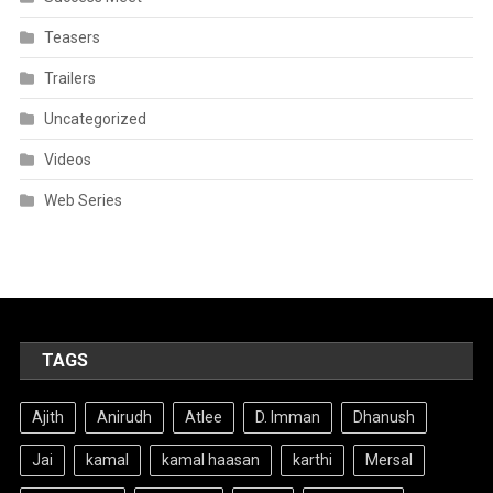
Teasers
Trailers
Uncategorized
Videos
Web Series
TAGS
Ajith
Anirudh
Atlee
D. Imman
Dhanush
Jai
kamal
kamal haasan
karthi
Mersal