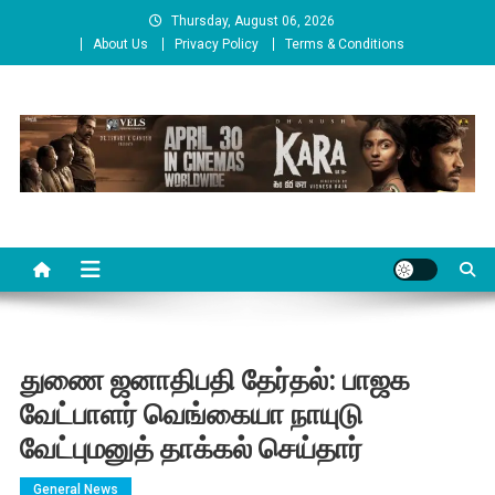
Skip
Thursday, August 06, 2026
to
About Us
Privacy Policy
Terms & Conditions
content
Cinema Paarvai
சினிமா பார்வை
துணை ஜனாதிபதி தேர்தல்: பாஜக
வேட்பாளர் வெங்கையா நாயுடு
வேட்புமனுத் தாக்கல் செய்தார்
General News