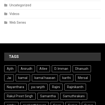
Uncategorized
Videos
Web Series
TAGS
Ajith
Anirudh
Atlee
D. Imman
Dhanush
Jai
kamal
kamal haasan
karthi
Mersal
Nayanthara
pa ranjith
Rajini
Rajinikanth
Rakul Preet Singh
Samantha
Samuthirakani