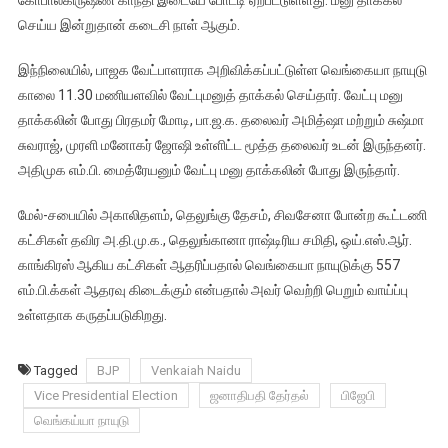
கோபாலகிருஷ்ண காந்தி இடையே போட்டி ஏற்பட்டுள்ளது. மனு தாக்கல்
செய்ய இன்றுதான் கடைசி நாள் ஆகும்.
இந்நிலையில், பாஜக வேட்பாளராக அறிவிக்கப்பட்டுள்ள வெங்கையா நாயுடு
காலை 11.30 மணியளவில் வேட்புமனுத் தாக்கல் செய்தார். வேட்பு மனு
தாக்கலின் போது பிரதமர் மோடி, பா.ஜ.க. தலைவர் அமித்ஷா மற்றும் சுஷ்மா
சுவராஜ், முரளி மனோகர் ஜோஷி உள்ளிட்ட மூத்த தலைவர் உடன் இருந்தனர்.
அதிமுக எம்.பி. மைத்ரேயனும் வேட்பு மனு தாக்கலின் போது இருந்தார்.
மேல்-சபையில் அகாலிதளம், தெலுங்கு தேசம், சிவசேனா போன்ற கூட்டணி
கட்சிகள் தவிர அ.தி.மு.க., தெலுங்கானா ராஷ்டிரிய சமிதி, ஒய்.எஸ்.ஆர்.
காங்கிரஸ் ஆகிய கட்சிகள் ஆதரிப்பதால் வெங்கையா நாயுடுக்கு 557
எம்.பி.க்கள் ஆதரவு கிடைக்கும் என்பதால் அவர் வெற்றி பெறும் வாய்ப்பு
உள்ளதாக கருதப்படுகிறது.
Tagged
BJP
Venkaiah Naidu
Vice Presidential Election
ஜனாதிபதி தேர்தல்
பிஜேபி
வெங்கய்யா நாயுடு