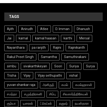
TAGS
Ajith
Anirudh
Atlee
D. Imman
Dhanush
Jai
kamal
kamal haasan
karthi
Mersal
Nayanthara
pa ranjith
Rajini
Rajinikanth
Rakul Preet Singh
Samantha
Samuthirakani
simbu
sivakarthikeyan
Soori
Suriya
Surya
Trisha
Vijay
Vijay sethupathi
vishal
yuvan shankar raja
அனிருத்
கமல்
கமல்ஹாசன்
சமந்தா
சமுத்திரகனி
சிம்பு
சிவகார்த்திகேயன்
சூர்யா
டிரைலர்
ட்ரெய்லர்
தனுஷ்
நயன்தாரா