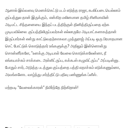
ஆனால் இவ்வளவு மெனக்கெட்டு படம் எடுத்த ராஜா, கூலிப்படையெல்லாம்
குப்பத்துல தான் இருக்கும், என்கிற மலினமான தமிழ் சினிமாவின்
அடிமட்ட சிந்தனையை இந்தப் படத்திற்குள் தினித்திருப்பதை ஏற்க
முடியவில்லை. குப்பத்திலிருப்பவர்கள் எல்லாருமே அடியாட்களாகத்தான்
இருப்பார்கள் என்று காட்டுவதற்காகவா முத்துராஜ் அப்படி ஒரு பிரமாதமான
செட் போட்டுக் கொடுத்தார் உங்களுக்கு? அதிலும் இன்னொன்று
சொன்னீர்களே, “உனக்கு அடியாள் வேலை கொடுக்கலேன்னா, நீ
எங்கயாச்சும் சாக்கடை அள்ளிட்ருப்ப, கக்கூஸ் கழுவிட்ருப்ப” அப்படின்னு..
போதும் சார், அடுத்த படத்துல குப்பத்தை பத்தி எதாச்சும் எடுக்கணும்னா,
அவங்களோட வாழ்ந்து பார்த்திட்டு பதிவு பண்ணுங்க ப்ளீஸ்..
மற்றபடி ”வேலைக்காரன்” நிமிர்ந்தே நிற்கிறான்!