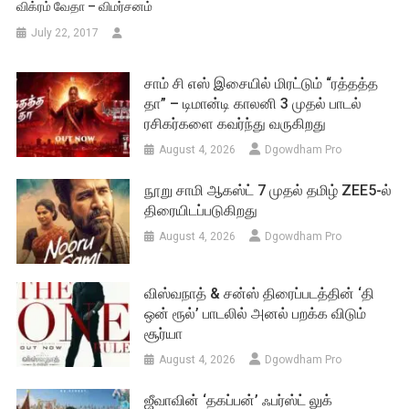
விக்ரம் வேதா – விமர்சனம்
July 22, 2017
சாம் சி எஸ் இசையில் மிரட்டும் “ரத்தத்த
தா” – டிமான்டி காலனி 3 முதல் பாடல்
ரசிகர்களை கவர்ந்து வருகிறது
August 4, 2026
Dgowdham Pro
நூறு சாமி ஆகஸ்ட் 7 முதல் தமிழ் ZEE5-ல்
திரையிடப்படுகிறது
August 4, 2026
Dgowdham Pro
விஸ்வநாத் & சன்ஸ் திரைப்படத்தின் ‘தி
ஒன் ரூல்’ பாடலில் அனல் பறக்க விடும்
சூர்யா
August 4, 2026
Dgowdham Pro
ஜீவாவின் ‘தகப்பன்’ ஃபர்ஸ்ட் லுக்