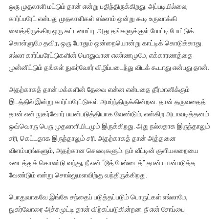
ஒரு முதலாளி மட்டும் தான் என்று பதிந்திருக்கிறது. அப்படியில்லை,
கார்ப்பரேட் என்பது முதலாளிகள் எல்லாம் ஒன்று கூடி உருவாக்கி
வைத்திருக்கிற ஒரு கட்டமைப்பு. அது தங்களுக்குள் போட்டி போட்டுக்
கொள்ளுமே தவிர, ஒரு போதும் ஒன்றையொன்று காட்டிக் கொடுக்காது.
எல்லா கார்ப்பரேட்டுகளின் பொதுவான எண்ணமுமே, எக்காரணத்தை
முன்னிட்டும் தங்கள் நுகர்வோர் விழிப்படைந்து விடக் கூடாது என்பது தான்.
அதற்காகத் தான் மக்களின் தேவை என்ன என்பதை தீர்மானிக்கும்
இடத்தில் இன்று கார்ப்பரேட்டுகள் அமர்ந்திருக்கின்றன. தான் தருவதைத்
தான் என் நுகர்வோர் பயன்படுத்தியாக வேண்டும், என்கிற அடாவடித்தனம்
ஒவ்வொரு பெரு முதலாளியிடமும் இருக்கிறது. அது நல்லதாக இருந்தாலும்
சரி, கெட்டதாக இருந்தாலும் சரி. அதற்காகத் தான் அத்தனை
விளம்பரங்களும், அதற்கான செலவுகளும். நம் வீட்டின் குளியலறையை
உடைத்துக் கொண்டு வந்து, நீ என் “டூத் பேஸ்டைத்” தான் பயன்படுத்த
வேண்டும் என்று சொல்லுமளவிற்கு வந்திருக்கிறது.
பொதுவாகவே இங்கே சந்தைப் படுத்தப்படும் பொருட்கள் எல்லாமே,
நுகர்வோரை அச்சமூட்டி தான் விற்கப்படுகின்றன. நீ என் சோப்பை