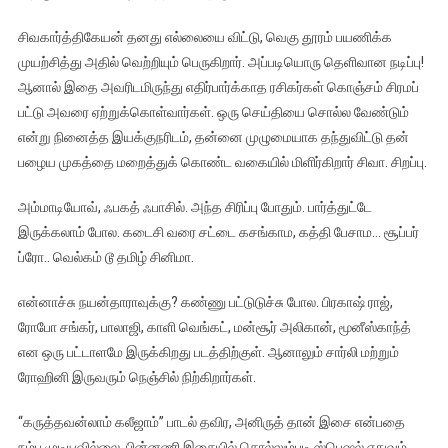
சிவகார்த்திகேயன் தனது எல்லையை விட்டு, வெகு தூரம் பயணிக்க
முயற்சித்து அதில் வெற்றியும் பெருகிறார். அப்படியொரு தெளிவான நடிப்பு!
ஆனால் இதை அவரிடமிருந்து எதிர்பார்க்காத ரசிகர்கள் கொஞ்சம் சிரமப்
பட்டு அவரை ஏற்றுக்கொள்வார்கள். ஒரு செய்தியை சொல்ல வேண்டும்
என்று நினைத்த இயக்குநரிடம், தன்னை முழுமையாக தந்துவிட்டு தன்
பழைய முகத்தை மறைத்துக் கொண்ட வகையில் மிளிர்கிறார் சிவா. சிறப்பு.
அம்மாடியோவ், ஃபகத் ஃபாசில். அந்த சிரிப்பு போதும். பார்த்துட்டே
இருக்கலாம் போல. கடைசி வரை சட்டை கசங்காம, கத்தி பேசாம… சூப்பர்
ப்ரோ.. வெல்கம் டூ தமிழ் சினிமா.
என்னாச்சு நயன்தாராவுக்கு? கண்ணு பட்டுடுச்சு போல. பிரகாஷ் ராஜ்,
ரோபோ சங்கர், பாலாஜி, காளி வெங்கட், மன்சூர் அலிகான், மூனீஸ்காந்த்
என ஒரு பட்டாளமே இருக்கிறது படத்திற்குள். ஆனாலும் சார்லி மற்றும்
ரோஹினி இருவரும் நெஞ்சில் நிற்கிறார்கள்.
“கருத்தவன்லாம் கலீஜாம்” பாடல் தவிர, அனிருத் தான் இசை என்பதை
நம்ப முடியவில்லை. பின்னணி இசையில் சொல்லும்படி ஸ்பெஷல் எதுவும்