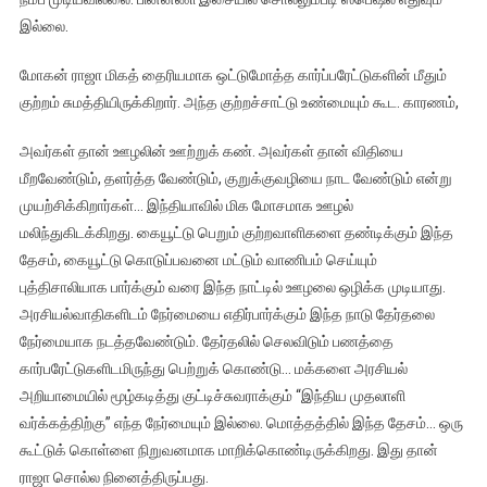
இல்லை.
மோகன் ராஜா மிகத் தைரியமாக ஒட்டுமோத்த கார்ப்பரேட்டுகளின் மீதும்
குற்றம் சுமத்தியிருக்கிறார். அந்த குற்றச்சாட்டு உண்மையும் கூட. காரணம்,
அவர்கள் தான் ஊழலின் ஊற்றுக் கண். அவர்கள் தான் விதியை
மீறவேண்டும், தளர்த்த வேண்டும், குறுக்குவழியை நாட வேண்டும் என்று
முயற்சிக்கிறார்கள்… இந்தியாவில் மிக மோசமாக ஊழல்
மலிந்துகிடக்கிறது. கையூட்டு பெறும் குற்றவாளிகளை தண்டிக்கும் இந்த
தேசம், கையூட்டு கொடுப்பவனை மட்டும் வாணிபம் செய்யும்
புத்திசாலியாக பார்க்கும் வரை இந்த நாட்டில் ஊழலை ஒழிக்க முடியாது.
அரசியல்வாதிகளிடம் நேர்மையை எதிர்பார்க்கும் இந்த நாடு தேர்தலை
நேர்மையாக நடத்தவேண்டும். தேர்தலில் செலவிடும் பணத்தை
கார்பரேட்டுகளிடமிருந்து பெற்றுக் கொண்டு… மக்களை அரசியல்
அறியாமையில் மூழ்கடித்து குட்டிச்சுவராக்கும் “இந்திய முதலாளி
வர்க்கத்திற்கு” எந்த நேர்மையும் இல்லை. மொத்தத்தில் இந்த தேசம்… ஒரு
கூட்டுக் கொள்ளை நிறுவனமாக மாறிக்கொண்டிருக்கிறது. இது தான்
ராஜா சொல்ல நினைத்திருப்பது.