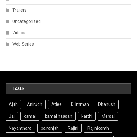
Trailers
Uncategorized
Videos
Web Series
TAGS
Ajith
Anirudh
Atlee
D. Imman
Dhanush
Jai
kamal
kamal haasan
karthi
Mersal
Nayanthara
pa ranjith
Rajini
Rajinikanth