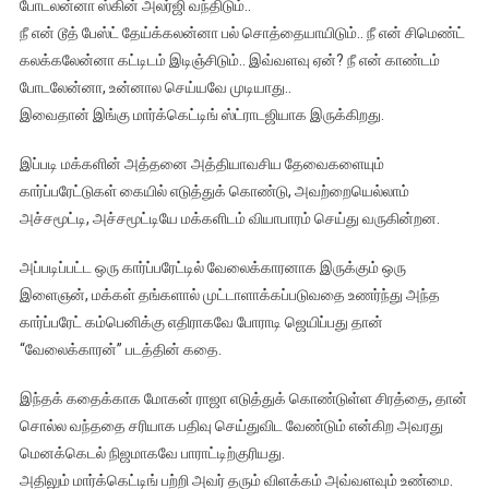
போடலன்னா ஸ்கின் அலர்ஜி வந்திடும்..
நீ என் டூத் பேஸ்ட் தேய்க்கலன்னா பல் சொத்தையாயிடும்.. நீ என் சிமெண்ட்
கலக்கலேன்னா கட்டிடம் இடிஞ்சிடும்.. இவ்வளவு ஏன்? நீ என் காண்டம்
போடலேன்னா, உன்னால செய்யவே முடியாது..
இவைதான் இங்கு மார்க்கெட்டிங் ஸ்ட்ராடஜியாக இருக்கிறது.
இப்படி மக்களின் அத்தனை அத்தியாவசிய தேவைகளையும்
கார்ப்பரேட்டுகள் கையில் எடுத்துக் கொண்டு, அவற்றையெல்லாம்
அச்சமூட்டி, அச்சமூட்டியே மக்களிடம் வியாபாரம் செய்து வருகின்றன.
அப்படிப்பட்ட ஒரு கார்ப்பரேட்டில் வேலைக்காரனாக இருக்கும் ஒரு
இளைஞன், மக்கள் தங்களால் முட்டாளாக்கப்படுவதை உணர்ந்து அந்த
கார்ப்பரேட் கம்பெனிக்கு எதிராகவே போராடி ஜெயிப்பது தான்
“வேலைக்காரன்” படத்தின் கதை.
இந்தக் கதைக்காக மோகன் ராஜா எடுத்துக் கொண்டுள்ள சிரத்தை, தான்
சொல்ல வந்ததை சரியாக பதிவு செய்துவிட வேண்டும் என்கிற அவரது
மெனக்கெடல் நிஜமாகவே பாராட்டிற்குரியது.
அதிலும் மார்க்கெட்டிங் பற்றி அவர் தரும் விளக்கம் அவ்வளவும் உண்மை.