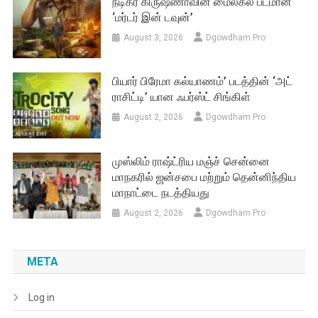
நடிகர் கிருஷ்ணாவின் மைல்கல் படமான
‘மர்டர் இன் டவுன்’
August 3, 2026
Dgowdham Pro
பியார் பிரேமா கல்யாணம்’ படத்தின் ‘அட்
ராசிட்டி’ யான ஃபர்ஸ்ட் சிங்கிள்
August 2, 2026
Dgowdham Pro
முஸ்லிம் ராஷ்ட்ரிய மஞ்ச் சென்னை
மாநகரில் ஜன்சபை மற்றும் தென்னிந்திய
மாநாட்டை நடத்தியது
August 2, 2026
Dgowdham Pro
META
Log in