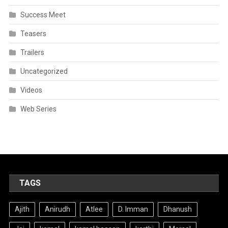
Success Meet
Teasers
Trailers
Uncategorized
Videos
Web Series
TAGS
Ajith
Anirudh
Atlee
D. Imman
Dhanush