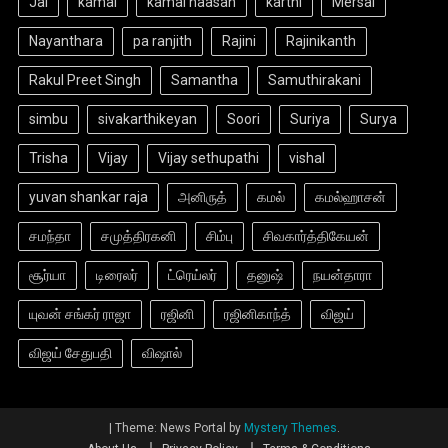
Jai
kamal
kamal haasan
karthi
Mersal
Nayanthara
pa ranjith
Rajini
Rajinikanth
Rakul Preet Singh
Samantha
Samuthirakani
simbu
sivakarthikeyan
Soori
Suriya
Surya
Trisha
Vijay
Vijay sethupathi
vishal
yuvan shankar raja
அனிருத்
கமல்
கமல்ஹாசன்
சமந்தா
சமுத்திரகனி
சிம்பு
சிவகார்த்திகேயன்
சூர்யா
டிரைலர்
ட்ரெய்லர்
தனுஷ்
நயன்தாரா
யுவன் சங்கர் ராஜா
ரஜினி
ரஜினிகாந்த்
விஜய்
விஜய் சேதுபதி
விஷால்
|
Theme: News Portal by
Mystery Themes
.