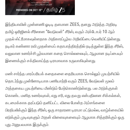
இந்தியாவின் முன்னணி ஓடிடி தளமான ZEE5, தனது அடுத்த அதிரடி
தமிழ் ஒரிஜினல் சீரிஸான “வேடுவன்” சீரிஸ், வரும் அக்டோபர் 10 ஆம்
முதல் ஸ்ட்ரீமாகவுள்ளதாக அதிகாரப்பூர்வ அறிவிப்பை வெளியிட்டுள்ளது.
நடிகர் கண்ணா ரவி முதன்மைப் கதாபாத்திரத்தில் நடித்துள்ள இந்த சீரிஸ்,
வலுவான உணர்ச்சி பூர்வமான கதை சொல்லலையும், ஆழமான நடிப்பையும்
இணைக்கும் சக்திவாய்ந்த டிராமாவாக உருவாகியுள்ளது.
மண் சார்ந்த பாரம்பரியக் கதைகளை தைரியமாக சொல்லும் முயற்சியில்
தொடர்ந்து முன்னோடியாக பணியாற்றி வரும் ZEE5, வேடுவன் மூலம்
அத்தகைய முயற்சியை மீண்டும் மேற்கொண்டுள்ளது. பல அடுக்குகள்
கொண்ட மனித உணர்வுகள், எது சரி, எது தவறு என்பதிலான சிக்கல்கள்,
கடமைக்காக தரப்படும் தனிப்பட்ட விலை போன்ற அம்சங்களை
பிரதிபலிக்கும் இந்த சீரிஸ், ஒரு சாதாரண டிராமா மட்டுமல்ல, வாழ்க்கையில்
எடுக்கும் முடிவுகளும் அதன் விளைவுகளையும் ஆழமாக சித்தரிக்கும் ஒரு
புது அனுபவமாக இருக்கும்.