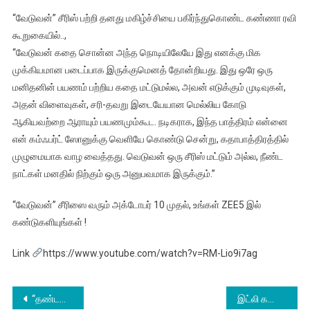
“வேடுவன்” சீரிஸ் பற்றி தனது மகிழ்ச்சியை பகிர்ந்துகொண்ட கண்ணா ரவி
கூறுகையில்..,
“வேடுவன் கதை சொன்ன அந்த நொடியிலேயே இது எனக்கு மிக
முக்கியமான படைப்பாக இருக்குமெனத் தோன்றியது. இது ஒரே ஒரு
மனிதனின் பயணம் பற்றிய கதை மட்டுமல்ல, அவன் எடுக்கும் முடிவுகள்,
அதன் விளைவுகள், சரி-தவறு இடையேயான மெல்லிய கோடு
ஆகியவற்றை ஆராயும் பயணமும்கூட. நடிகராக, இந்த பாத்திரம் என்னை
என் கம்ஃபர்ட் ஸோனுக்கு வெளியே கொண்டு சென்று, கதாபாத்திரத்தில்
முழுமையாக வாழ வைத்தது. வெடுவன் ஒரு சீரிஸ் மட்டும் அல்ல, நீண்ட
நாட்கள் மனதில் நிற்கும் ஒரு அனுபவமாக இருக்கும்.”
“வேடுவன்” சீரிஸை வரும் அக்டோபர் 10 முதல், உங்கள் ZEE5 இல்
கண்டுகளியுங்கள் !
Link
https://www.youtube.com/watch?v=RM-Lio9i7ag
Post
“தண்டகாரண்யம்” – திரைவிமர்சனம்
இட்லி கடை பட இசை வெளியீட்டு