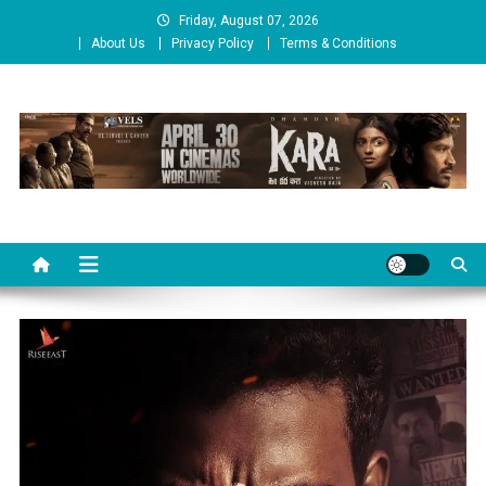
Skip
Friday, August 07, 2026
to
About Us
Privacy Policy
Terms & Conditions
content
Cinema Paarvai
சினிமா பார்வை