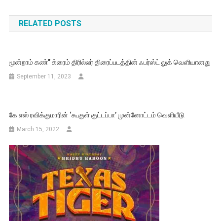
navigation
RELATED POSTS
மூன்றாம் கண்” க்ரைம் திரில்லர் திரைப்படத்தின் ஃபர்ஸ்ட் லுக் வெளியானது
September 11, 2023
கே எஸ் ரவிக்குமாரின் ‘கூகுள் குட்டப்பா’ முன்னோட்டம் வெளியீடு
March 15, 2022