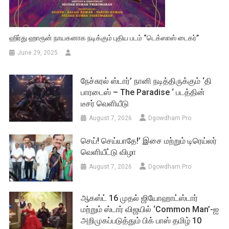
ஹிர்து ஹாரூன் நாயகனாக நடிக்கும் புதிய படம் “டெக்ஸாஸ் டைகர்”
June 29, 2025
நேச்சுரல் ஸ்டார்’ நானி நடித்திருக்கும் ‘தி
பாரடைஸ் – The Paradise ‘ படத்தின்
டீசர் வெளியீடு
August 7, 2026
Dgowdham Pro
செய்! செய்யாதே!’ இசை மற்றும் டிரெய்லர்
வெளியீட்டு விழா
August 7, 2026
Dgowdham Pro
ஆகஸ்ட் 16 முதல் ஜியோஹாட்ஸ்டார்
மற்றும் ஸ்டார் விஜயில் ‘Common Man’-ஐ
அறிமுகப்படுத்தும் பிக் பாஸ் தமிழ் 10