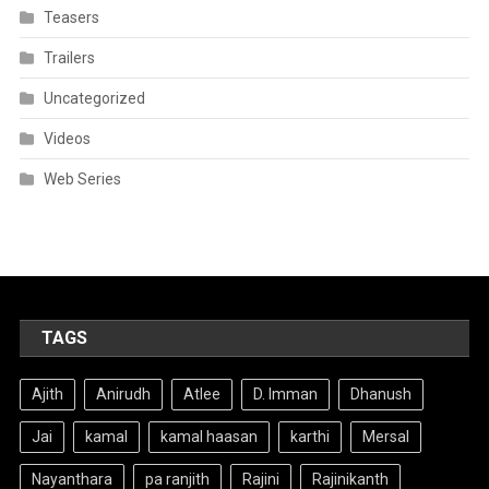
Teasers
Trailers
Uncategorized
Videos
Web Series
TAGS
Ajith
Anirudh
Atlee
D. Imman
Dhanush
Jai
kamal
kamal haasan
karthi
Mersal
Nayanthara
pa ranjith
Rajini
Rajinikanth