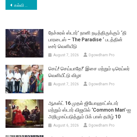
Post
கல்வி ஊக்கத் தொகை வழங்கும் விழாவில் வரலட்சுமி, இயக்குநர் பேரரசு.
navigation
நேச்சுரல் ஸ்டார்’ நானி நடித்திருக்கும் ‘தி
பாரடைஸ் – The Paradise ‘ படத்தின்
டீசர் வெளியீடு
August 7, 2026
Dgowdham Pro
செய்! செய்யாதே!’ இசை மற்றும் டிரெய்லர்
வெளியீட்டு விழா
August 7, 2026
Dgowdham Pro
ஆகஸ்ட் 16 முதல் ஜியோஹாட்ஸ்டார்
மற்றும் ஸ்டார் விஜயில் ‘Common Man’-ஐ
அறிமுகப்படுத்தும் பிக் பாஸ் தமிழ் 10
August 6, 2026
Dgowdham Pro