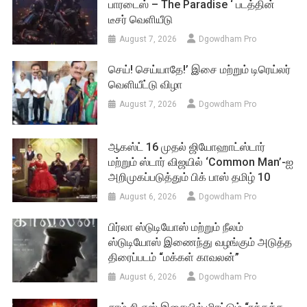
பாரடைஸ் – The Paradise ‘ படத்தின்
டீசர் வெளியீடு
August 7, 2026
Dgowdham Pro
செய்! செய்யாதே!’ இசை மற்றும் டிரெய்லர்
வெளியீட்டு விழா
August 7, 2026
Dgowdham Pro
ஆகஸ்ட் 16 முதல் ஜியோஹாட்ஸ்டார்
மற்றும் ஸ்டார் விஜயில் ‘Common Man’-ஐ
அறிமுகப்படுத்தும் பிக் பாஸ் தமிழ் 10
August 6, 2026
Dgowdham Pro
பிர்லா ஸ்டுடியோஸ் மற்றும் நீலம்
ஸ்டுடியோஸ் இணைந்து வழங்கும் அடுத்த
திரைப்படம் “மக்கள் காவலன்”
August 6, 2026
Dgowdham Pro