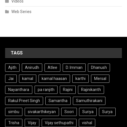
Videos
Web Series
TAGS
Ajith
Anirudh
Atlee
D. Imman
Dhanush
Jai
kamal
kamal haasan
karthi
Mersal
Nayanthara
pa ranjith
Rajini
Rajinikanth
Rakul Preet Singh
Samantha
Samuthirakani
simbu
sivakarthikeyan
Soori
Suriya
Surya
Trisha
Vijay
Vijay sethupathi
vishal