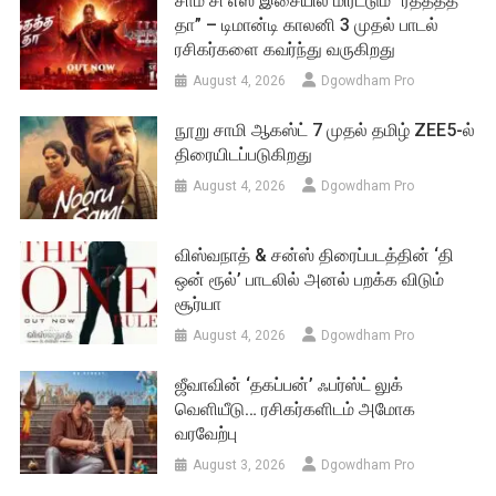
சாம் சி எஸ் இசையில் மிரட்டும் “ரத்தத்த
தா” – டிமான்டி காலனி 3 முதல் பாடல்
ரசிகர்களை கவர்ந்து வருகிறது
August 4, 2026
Dgowdham Pro
நூறு சாமி ஆகஸ்ட் 7 முதல் தமிழ் ZEE5-ல்
திரையிடப்படுகிறது
August 4, 2026
Dgowdham Pro
விஸ்வநாத் & சன்ஸ் திரைப்படத்தின் ‘தி
ஒன் ரூல்’ பாடலில் அனல் பறக்க விடும்
சூர்யா
August 4, 2026
Dgowdham Pro
ஜீவாவின் ‘தகப்பன்’ ஃபர்ஸ்ட் லுக்
வெளியீடு… ரசிகர்களிடம் அமோக
வரவேற்பு
August 3, 2026
Dgowdham Pro