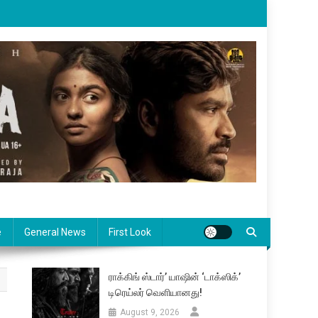
e
General News
First Look
ராக்கிங் ஸ்டார்’ யாஷின் ‘டாக்ஸிக்’
டிரெய்லர் வெளியானது!
August 9, 2026