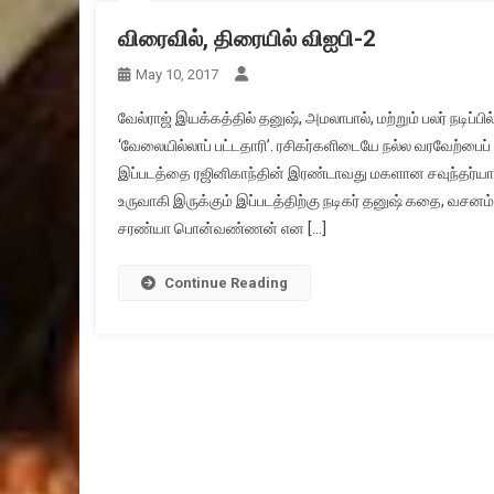
விரைவில், திரையில் விஐபி-2
May 10, 2017
வேல்ராஜ் இயக்கத்தில் தனுஷ், அமலாபால், மற்றும் பலர் நடிப்
‘வேலையில்லாப் பட்டதாரி’. ரசிகர்களிடையே நல்ல வரவேற்பைப்
இப்படத்தை ரஜினிகாந்தின் இரண்டாவது மகளான சவுந்தர்யா ர
உருவாகி இருக்கும் இப்படத்திற்கு நடிகர் தனுஷ் கதை, வசன
சரண்யா பொன்வண்ணன் என […]
Continue Reading
Posts
navigation