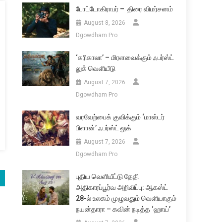
போட்டோகிராபர் – திரை விமர்சனம்
August 8, 2026
Dgowdham Pro
‘கரிகாலா’ – மிரளவைக்கும் ஃபர்ஸ்ட்
லுக் வெளியீடு
August 7, 2026
Dgowdham Pro
வரவேற்பைக் குவிக்கும் ‘மாஸ்டர்
பிளான்’ ஃபர்ஸ்ட் லுக்
August 7, 2026
Dgowdham Pro
புதிய வெளியீட்டு தேதி
அதிகாரப்பூர்வ அறிவிப்பு: ஆகஸ்ட்
28-ல் உலகம் முழுவதும் வெளியாகும்
நயன்தாரா – கவின் நடித்த ‘ஹாய்’