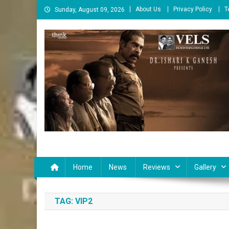
Skip
About Us
Privacy Policy
T
Sunday, August 09, 2026
to
content
Cinema Paarvai
சினிமா பார்வை
Home
News
Reviews
Gallery
TAG:
VIP2