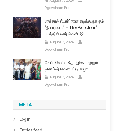
August 7, 2026
Dgowdham Pro
நேச்சுரல் ஸ்டார்’ நானி நடித்திருக்கும்
‘தி பாரடைஸ் – The Paradise ‘
படத்தின் டீசர் வெளியீடு
August 7, 2026
Dgowdham Pro
செய்! செய்யாதே!’ இசை மற்றும்
டிரெய்லர் வெளியீட்டு விழா
August 7, 2026
Dgowdham Pro
META
Log in
Entries feed