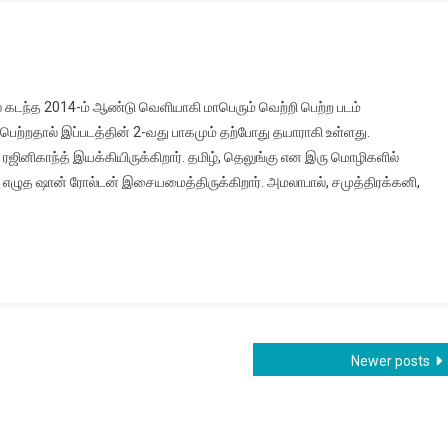
பில் கடந்த 2014-ம் ஆண்டு வெளியாகி மாபெரும் வெற்றி பெற்ற படம்
 பெற்றதால் இப்படத்தின் 2-வது பாகமும் தற்போது தயாராகி உள்ளது.
ஜினிகாந்த் இயக்கியிருக்கிறார். தமிழ், தெலுங்கு என இரு மொழிகளில்
ம் எழுத ஷான் ரோல்டன் இசையமைத்திருக்கிறார். அமலாபால், சமுத்திரக்கனி,
Newer posts