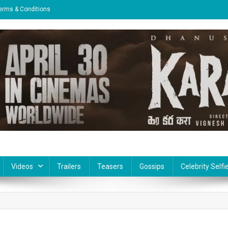
erms & Conditions
Videos
Trailers
Teasers
Gossips
Celebrity Selfi