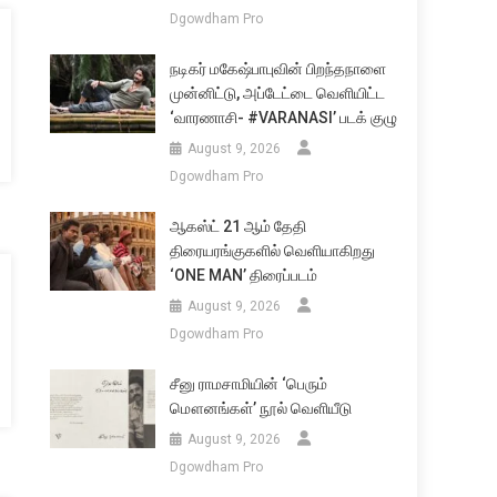
Dgowdham Pro
நடிகர் மகேஷ்பாபுவின் பிறந்தநாளை
முன்னிட்டு, அப்டேட்டை வெளியிட்ட
‘வாரணாசி- #VARANASI’ படக் குழு
August 9, 2026
Dgowdham Pro
ஆகஸ்ட் 21 ஆம் தேதி
திரையரங்குகளில் வெளியாகிறது
‘ONE MAN’ திரைப்படம்
August 9, 2026
Dgowdham Pro
சீனு ராமசாமியின் ‘பெரும்
மௌனங்கள்’ நூல் வெளியீடு
August 9, 2026
Dgowdham Pro