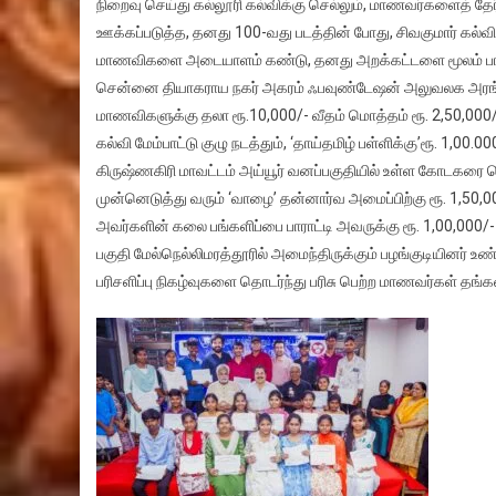
நிறைவு செய்து கல்லூரி கல்விக்கு செல்லும், மாணவர்களைத் தே
ஊக்கப்படுத்த, தனது 100-வது படத்தின் போது, சிவகுமார் க
மாணவிகளை அடையாளம் கண்டு, தனது அறக்கட்டளை மூலம் பாராட்டி
சென்னை தியாகராய நகர் அகரம் ஃபவுண்டேஷன் அலுவலக அரங்கில
மாணவிகளுக்கு தலா ரூ.10,000/- வீதம் மொத்தம் ரூ. 2,50,000/- 
கல்வி மேம்பாட்டு குழு நடத்தும், ‘தாய்தமிழ் பள்ளிக்கு’ரூ. 1,00.0
கிருஷ்ணகிரி மாவட்டம் அய்யூர் வனப்பகுதியில் உள்ள கோடகரை 
முன்னெடுத்து வரும் ‘வாழை’ தன்னார்வ அமைப்பிற்கு ரூ. 1,50,0
அவர்களின் கலை பங்களிப்பை பாராட்டி அவருக்கு ரூ. 1,00,000/
பகுதி மேல்நெல்லிமரத்தூரில் அமைந்திருக்கும் பழங்குடியினர் உ
பரிசளிப்பு நிகழ்வுகளை தொடர்ந்து பரிசு பெற்ற மாணவர்கள் தங