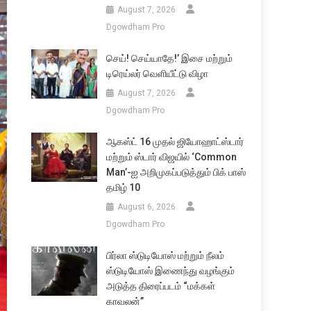
August 7, 2026
Dgowdham Pro
செய்! செய்யாதே!’ இசை மற்றும்
டிரெய்லர் வெளியீட்டு விழா
August 7, 2026
Dgowdham Pro
ஆகஸ்ட் 16 முதல் ஜியோஹாட்ஸ்டார்
மற்றும் ஸ்டார் விஜயில் ‘Common
Man’-ஐ அறிமுகப்படுத்தும் பிக் பாஸ்
தமிழ் 10
August 6, 2026
Dgowdham Pro
பிர்லா ஸ்டுடியோஸ் மற்றும் நீலம்
ஸ்டுடியோஸ் இணைந்து வழங்கும்
அடுத்த திரைப்படம் “மக்கள்
காவலன்”