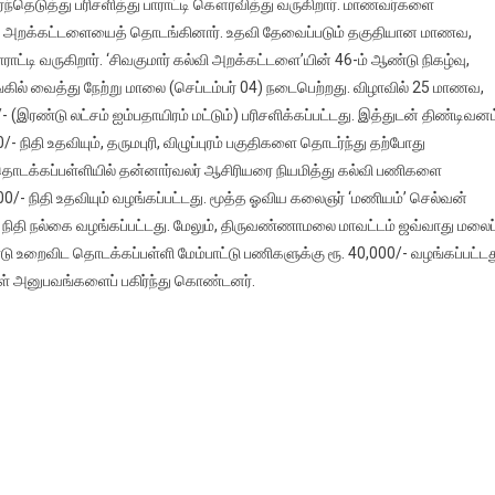
ர்ந்தெடுத்து பரிசளித்து பாராட்டி கௌரவித்து வருகிறார். மாணவர்களை
ல்வி அறக்கட்டளையைத் தொடங்கினார். உதவி தேவைப்படும் தகுதியான மாணவ,
 வருகிறார். ‘சிவகுமார் கல்வி அறக்கட்டளை’யின் 46-ம் ஆண்டு நிகழ்வு,
் வைத்து நேற்று மாலை (செப்டம்பர் 04) நடைபெற்றது. விழாவில் 25 மாணவ,
(இரண்டு லட்சம் ஐம்பதாயிரம் மட்டும்) பரிசளிக்கப்பட்டது. இத்துடன் திண்டிவனம
00/- நிதி உதவியும், தருமபுரி, விழுப்புரம் பகுதிகளை தொடர்ந்து தற்போது
தொடக்கப்பள்ளியில் தன்னார்வலர் ஆசிரியரை நியமித்து கல்வி பணிகளை
00/- நிதி உதவியும் வழங்கப்பட்டது. மூத்த ஓவிய கலைஞர் ‘மணியம்’ செல்வன்
- நிதி நல்கை வழங்கப்பட்டது. மேலும், திருவண்ணாமலை மாவட்டம் ஜவ்வாது மலைப
ண்டு உறைவிட தொடக்கப்பள்ளி மேம்பாட்டு பணிகளுக்கு ரூ. 40,000/- வழங்கப்பட்டத
்கள் அனுபவங்களைப் பகிர்ந்து கொண்டனர்.