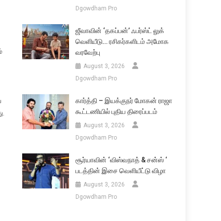
Dgowdham Pro
ஜீவாவின் ‘தகப்பன்’ ஃபர்ஸ்ட் லுக்
வெளியீடு… ரசிகர்களிடம் அமோக
்
வரவேற்பு
August 3, 2026
Dgowdham Pro
்
கார்த்தி – இயக்குநர் மோகன் ராஜா
கூட்டணியில் புதிய திரைப்படம்
ு.
August 3, 2026
Dgowdham Pro
சூர்யாவின் ‘விஸ்வநாத் & சன்ஸ் ‘
படத்தின் இசை வெளியீட்டு விழா
August 3, 2026
Dgowdham Pro