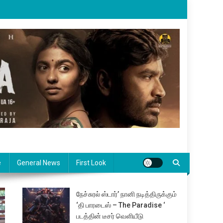
e
General News
First Look
நேச்சுரல் ஸ்டார்’ நானி நடித்திருக்கும்
‘தி பாரடைஸ் – The Paradise ‘
படத்தின் டீசர் வெளியீடு