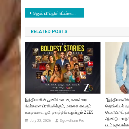
Post
ஜெஃப் பிரிட்ஜின் ரிட்டர்னான ‘டிரான்: ஏரஸ்’ படத்தின் புதிய போஸ்டர் மற்றும் டிரெய்லரை டிஸ்னி வெளியிட்டுள்ளது
navigation
RELATED POSTS
இந்தியாவின் துணிச்சலான, கலாச்சார
“இந்தியளவில்
வேர்களை பிரதிபலிக்கும், மனதை கவரும்
தொல்லியல் ஆ
கதைகளை ஒரே தளத்தில் வழங்கும் ZEE5
வெளியிடும் ஹி
ஆண்டு முயற்ச
July 22, 2026
Dgowdham Pro
படம் உருவாக்க