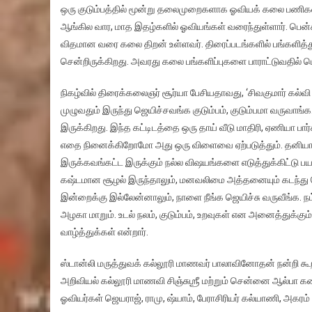
ஒரு குடும்பத்தில் மூன்று தலைமுறைகளாக ஓவியக் கலை பணிகளில
ஆங்கில வார, மாத இதழ்களில் ஓவியங்கள் வரைந்துள்ளார். பென்சில
விதமான வரை கலை திறன் உள்ளவர். திரைப்படங்களில் பங்களித்
சென்றிருக்கிறது. அவரது கலை பங்களிப்புகளை பாராட்டுவதில் 
நிகழ்வில் திரைக்கலைஞர் சூர்யா பேசியதாவது, ‘சிவகுமார் கல்வி அற
முழுவதும் இருந்து ஜெயிச்சவங்க குடும்பம், குடும்பமா வருவாங
இருக்கிறது. இந்த கட்டிடத்தை ஒரு தாய் வீடு மாதிரி, ஏணியா ப
எதை நினைக்கிறோமோ அது ஒரு விளைவை ஏற்படுத்தும். தனியா நாம 
இருக்கவங்கட்ட இருக்கும் நல்ல விஷயங்களை எடுத்துக்கிட்டு 
கஷ்டமான சூழல் இருந்தாலும், மனவலிமை அத்தனையும் கடந்து ஜ
இன்றைக்கு இல்லேன்னாலும், நாளை நீங்க ஜெயிச்சு வருவீங்க. ந
அழகா மாறும். உடல் நலம், குடும்பம், உறவுகள் என அனைத்துக
வாழ்த்துக்கள் என்றார்.
ஸ்டான்லி மருத்துவக் கல்லூரி மாணவர் பாலாவினோதன் நன்றி கூற
அறிவியல் கல்லூரி மாணவி சிஞ்சுஶ்ரீ மற்றும் சென்னை ஆல்பா 
ஓவியர்கள் ஜெயராஜ், ராமு, ஷ்யாம், பேராசிரியர் கல்யாணி, அக