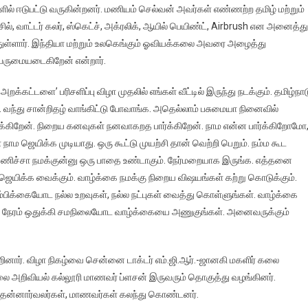
் ஈடுபட்டு வருகின்றனர். மணியம் செல்வன் அவர்கள் எண்ணற்ற தமிழ் மற்றும்
், வாட்டர் கலர், ஸ்கெட்ச், அக்ரலிக், ஆயில் பெயிண்ட், Airbrush என அனைத்து
துள்ளார். இந்தியா மற்றும் உலகெங்கும் ஓவியக்கலை அவரை அழைத்து
பெருமையடைகிறேன் என்றார்.
க்கட்டளை’ பரிசளிப்பு விழா முதலில் எங்கள் வீட்டில் இருந்து நடக்கும். தமிழ்நா
்க. வந்து சான்றிதழ் வாங்கிட்டு போவாங்க. அதெல்லாம் பசுமையா நினைவில்
ார்க்கிறேன். நிறைய கனவுகள் நனவாகறத பார்க்கிறேன். நாம என்ன பார்க்கிறோமோ
ஜெயிக்க முடியாது. ஒரு கூட்டு முயற்சி தான் வெற்றி பெறும். நம்ம கூட
பயணிச்சா நமக்குன்னு ஒரு பாதை உண்டாகும். நேர்மறையாக இருங்க. எத்தனை
ெயிக்க வைக்கும். வாழ்க்கை நமக்கு நிறைய விஷயங்கள் கற்று கொடுக்கும்.
ம்பிக்கையோட நல்ல உறவுகள், நல்ல நட்புகள் வைத்து கொள்ளுங்கள். வாழ்க்கை
்கும் நேரம் ஒதுக்கி சமநிலையோட வாழ்க்கையை அணுகுங்கள். அனைவருக்கும்
ினார். விழா நிகழ்வை சென்னை டாக்டர் எம்.ஜி.ஆர்.-ஜானகி மகளிர் கலை
கலை அறிவியல் கல்லூரி மாணவர் ப்ளசன் இருவரும் தொகுத்து வழங்கினர்.
ரம் தன்னார்வலர்கள், மாணவர்கள் கலந்து கொண்டனர்.