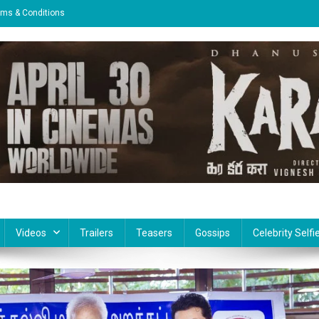
rms & Conditions
Videos
Trailers
Teasers
Gossips
Celebrity Selfi