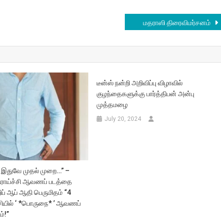
மதராஸி திரைவிமர்சனம்
டீன்ஸ் நன்றி அறிவிப்பு விழாவில்
குழந்தைகளுக்கு பார்த்திபன் அன்பு
முத்தமழை
July 20, 2024
 இதுவே முதல் முறை…” –
ராய்ச்சி ஆவணப் படத்தை
ப் ஆப் ஆதி பெருமிதம் “4
ியில் ‘ *பொருநை* ’ ஆவணப்
ம்!”