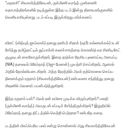
“மதராசி” சிவகார்த்திகேயன், ருக்மிணி வசந்த் முன்னணி
கதாபாத்திரங்களில் நடித்துள்ள இந்த படம் இன்று திரையரங்குகளில்
வெளியாகியுள்ளது. படம் எப்படி இருக்கிறது பார்க்கலாம்.
விராட் (வித்யுத் ஜாம்வால்) தனது நண்பர் சிறாக் (ஷபீர் கல்லாரக்கல்) உடன்
சேர்ந்து தமிழ்நாட்டில் துப்பாக்கி கலாச்சாரத்தை கொண்டு வர சிண்டிகேட்
குழுவுடன் கைகோருக்கிறார். இதை தடுக்க தேசிய புலனாய்வு அமைப்பு
(NIA) தலைவர் பிரேம்நாத் (பிஜு மேனன்) முயற்சி செய்கிறார், ஆனால்
அதில் தோல்வியடைகிறார். அந்த நேரத்தில் அவர் தற்கொலை செய்ய
நினைக்கும் ரகுராம் (சிவகார்த்திகேயன்) என்பவரை சந்தித்து, தனது
மிஷனில் அவரைப் பயன்படுத்துகிறார்.
இந்த ரகுராம் யார்? அவர் ஏன் உயிரை முடிக்க விரும்புகிறார்? மலதி
(ருக்மிணி வசந்த்) அவருடன் எப்படிச் சேர்ந்திருக்கிறார்? இறுதியில்
பிரேம்நாத் தனது திட்டத்தில் வெற்றி பெற்றாரா? என்பதே கதை.
படத்தின் மிகப்பெரிய பலம் என்று சொன்னால் அது சிவகார்த்திகேயன்