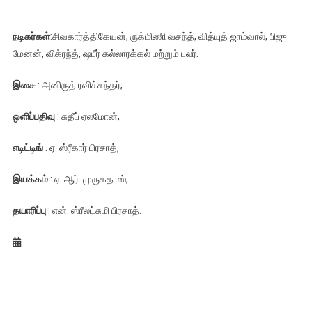
நடிகர்கள்
:சிவகார்த்திகேயன், ருக்மிணி வசந்த், வித்யுத் ஜாம்வால், பிஜு
மேனன், விக்ரந்த், ஷபீர் கல்லாரக்கல் மற்றும் பலர்.
இசை
: அனிருத் ரவிச்சந்தர்,
ஒளிப்பதிவு
: சுதீப் ஏலமோன்,
எடிட்டிங்
: ஏ. ஸ்ரீகார் பிரசாத்,
இயக்கம்
: ஏ. ஆர். முருகதாஸ்,
தயாரிப்பு
: என். ஸ்ரீலட்சுமி பிரசாத்.