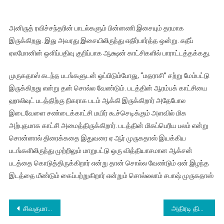
அனிருத் ரவிச்சந்தரின் பாடல்களும் பின்னணி இசையும் தரமாக
இருக்கிறது. இது அவரது இசையிலிருந்து எதிர்பார்த்த ஒன்று. சுதீப்
ஏலமோனின் ஒளிப்பதிவு குறிப்பாக ஆக்ஷன் காட்சிகளில் பாராட்டத்தக்கது.
முருகதாஸ் கடந்த படங்களுடன் ஒப்பிடும்போது, “மதராசி” சற்று மேம்பட்டு
இருக்கிறது என்று தன் சொல்ல வேண்டும். படத்தின் ஆரம்பக் காட்சியை
ஹாலிவுட் படத்திற்கு நிகராக படம் ஆக்கி இருக்கிறார் அதேபோல
இடைவேளை சண்டைக்காட்சி மயிர் கூச்செடிக்கும் அளவில் மிக
அற்புதமாக காட்சி அமைத்திருக்கிறார். படத்தின் மிகப்பெரிய பலம் என்று
சொன்னால் திரைக்கதை இதுவரை ஏ ஆர் முருகதாஸ் இயக்கிய
படங்களிலிருந்து முற்றிலும் மாறுபட்டு ஒரு வித்தியாசமான ஆக்சன்
படத்தை கொடுத்திருக்கிறார் என்று தான் சொல்ல வேண்டும் ஏன் இழந்த
இடத்தை மீண்டும் கைப்பற்றுகிறார் என்றும் சொல்லலாம் சபாஷ் முருகதாஸ்
Post
சிவகுமார் கல்வி அறக்கட்டளை 46-ஆம் ஆண்டு பரிசளிப்பு விழா’
அதிரடி திரில்லர் “பேபி கேர்ள்” (Baby Girl) படத்திலிருந்து, நிவின் பாலியின் புதிய அதிரடி லுக் வெளியாகியுள்ளது