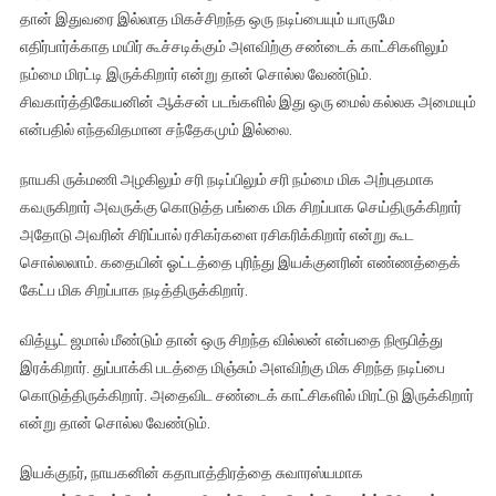
தான் இதுவரை இல்லாத மிகச்சிறந்த ஒரு நடிப்பையும் யாருமே
எதிர்பார்க்காத மயிர் கூச்சடிக்கும் அளவிற்கு சண்டைக் காட்சிகளிலும்
நம்மை மிரட்டி இருக்கிறார் என்று தான் சொல்ல வேண்டும்.
சிவகார்த்திகேயனின் ஆக்சன் படங்களில் இது ஒரு மைல் கல்லக அமையும்
என்பதில் எந்தவிதமான சந்தேகமும் இல்லை.
நாயகி ருக்மணி அழகிலும் சரி நடிப்பிலும் சரி நம்மை மிக அற்புதமாக
கவருகிறார் அவருக்கு கொடுத்த பங்கை மிக சிறப்பாக செய்திருக்கிறார்
அதோடு அவரின் சிரிப்பால் ரசிகர்களை ரசிகரிக்கிறார் என்று கூட
சொல்லலாம். கதையின் ஓட்டத்தை புரிந்து இயக்குனரின் எண்ணத்தைக்
கேட்ப மிக சிறப்பாக நடித்திருக்கிறார்.
வித்யூட் ஜமால் மீண்டும் தான் ஒரு சிறந்த வில்லன் என்பதை நிரூபித்து
இரக்கிறார். துப்பாக்கி படத்தை மிஞ்சும் அளவிற்கு மிக சிறந்த நடிப்பை
கொடுத்திருக்கிறார். அதைவிட சண்டைக் காட்சிகளில் மிரட்டு இருக்கிறார்
என்று தான் சொல்ல வேண்டும்.
இயக்குநர், நாயகனின் கதாபாத்திரத்தை சுவாரஸ்யமாக