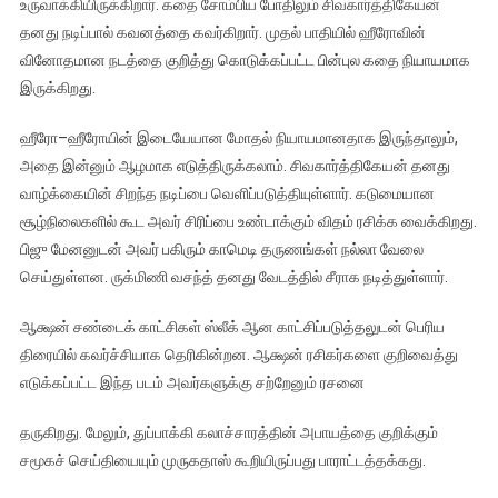
உருவாக்கியிருக்கிறார். கதை சோம்பிய போதிலும் சிவகார்த்திகேயன்
தனது நடிப்பால் கவனத்தை கவர்கிறார். முதல் பாதியில் ஹீரோவின்
வினோதமான நடத்தை குறித்து கொடுக்கப்பட்ட பின்புல கதை நியாயமாக
இருக்கிறது.
ஹீரோ–ஹீரோயின் இடையேயான மோதல் நியாயமானதாக இருந்தாலும்,
அதை இன்னும் ஆழமாக எடுத்திருக்கலாம். சிவகார்த்திகேயன் தனது
வாழ்க்கையின் சிறந்த நடிப்பை வெளிப்படுத்தியுள்ளார். கடுமையான
சூழ்நிலைகளில் கூட அவர் சிரிப்பை உண்டாக்கும் விதம் ரசிக்க வைக்கிறது.
பிஜு மேனனுடன் அவர் பகிரும் காமெடி தருணங்கள் நல்லா வேலை
செய்துள்ளன. ருக்மிணி வசந்த் தனது வேடத்தில் சீராக நடித்துள்ளார்.
ஆக்ஷன் சண்டைக் காட்சிகள் ஸ்லீக் ஆன காட்சிப்படுத்தலுடன் பெரிய
திரையில் கவர்ச்சியாக தெரிகின்றன. ஆக்ஷன் ரசிகர்களை குறிவைத்து
எடுக்கப்பட்ட இந்த படம் அவர்களுக்கு சற்றேனும் ரசனை
தருகிறது. மேலும், துப்பாக்கி கலாச்சாரத்தின் அபாயத்தை குறிக்கும்
சமூகச் செய்தியையும் முருகதாஸ் கூறியிருப்பது பாராட்டத்தக்கது.