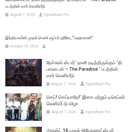
படத்தின் டீசர் வெளியீடு
August 7, 2026
Dgowdham Pro
இந்தியாவின் முதல் பெண் சூப்பர் ஹீரோ, “மஹாகாளி”
October 10, 2024
நேச்சுரல் ஸ்டார்’ நானி நடித்திருக்கும் ‘தி
பாரடைஸ் – The Paradise ‘ படத்தின்
டீசர் வெளியீடு
August 7, 2026
Dgowdham Pro
செய்! செய்யாதே!’ இசை மற்றும் டிரெய்லர்
வெளியீட்டு விழா
August 7, 2026
Dgowdham Pro
ஆகஸ்ட் 16 முதல் ஜியோஹாட்ஸ்டார்