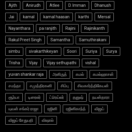
Ajith
Anirudh
Atlee
D. Imman
Dhanush
Jai
kamal
kamal haasan
karthi
Mersal
Nayanthara
pa ranjith
Rajini
Rajinikanth
Rakul Preet Singh
Samantha
Samuthirakani
simbu
sivakarthikeyan
Soori
Suriya
Surya
Trisha
Vijay
Vijay sethupathi
vishal
yuvan shankar raja
அனிருத்
கமல்
கமல்ஹாசன்
சமந்தா
சமுத்திரகனி
சிம்பு
சிவகார்த்திகேயன்
சூர்யா
டிரைலர்
ட்ரெய்லர்
தனுஷ்
நயன்தாரா
யுவன் சங்கர் ராஜா
ரஜினி
ரஜினிகாந்த்
விஜய்
விஜய் சேதுபதி
விஷால்