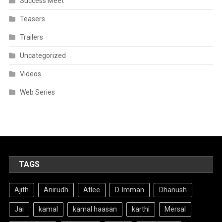
Success Meet
Teasers
Trailers
Uncategorized
Videos
Web Series
TAGS
Ajith
Anirudh
Atlee
D. Imman
Dhanush
Jai
kamal
kamal haasan
karthi
Mersal