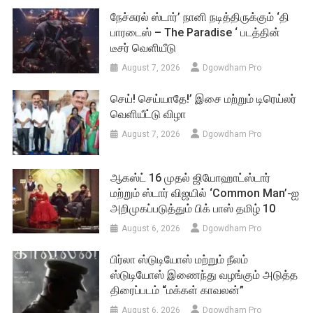
நேச்சுரல் ஸ்டார்’ நானி நடித்திருக்கும் ‘தி
பாரடைஸ் – The Paradise ‘ படத்தின்
டீசர் வெளியீடு
August 7, 2026
Dgowdham Pro
செய்! செய்யாதே!’ இசை மற்றும் டிரெய்லர்
வெளியீட்டு விழா
August 7, 2026
Dgowdham Pro
ஆகஸ்ட் 16 முதல் ஜியோஹாட்ஸ்டார்
மற்றும் ஸ்டார் விஜயில் ‘Common Man’-ஐ
அறிமுகப்படுத்தும் பிக் பாஸ் தமிழ் 10
August 6, 2026
Dgowdham Pro
பிர்லா ஸ்டுடியோஸ் மற்றும் நீலம்
ஸ்டுடியோஸ் இணைந்து வழங்கும் அடுத்த
திரைப்படம் “மக்கள் காவலன்”
August 6, 2026
Dgowdham Pro