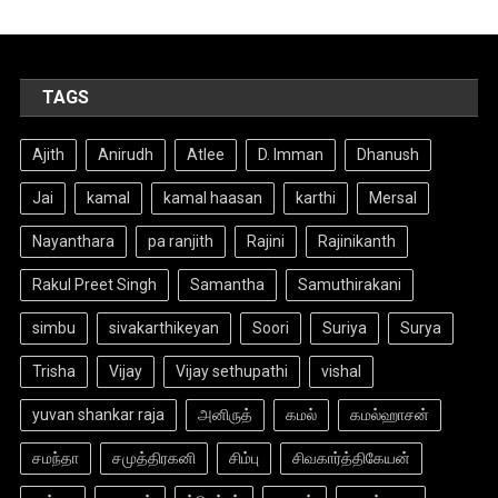
TAGS
Ajith
Anirudh
Atlee
D. Imman
Dhanush
Jai
kamal
kamal haasan
karthi
Mersal
Nayanthara
pa ranjith
Rajini
Rajinikanth
Rakul Preet Singh
Samantha
Samuthirakani
simbu
sivakarthikeyan
Soori
Suriya
Surya
Trisha
Vijay
Vijay sethupathi
vishal
yuvan shankar raja
அனிருத்
கமல்
கமல்ஹாசன்
சமந்தா
சமுத்திரகனி
சிம்பு
சிவகார்த்திகேயன்