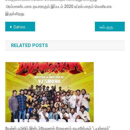
பிரம்மாண்டமாக தயாராகும் இப்படம் 2020 ஏப்ரல் மாதம் வெளியாக
இருக்கிறது.
Post
Sahoo Review
லவ் குருவாக மாறிய மொட்ட ராஜேந்திரன்
navigation
RELATED POSTS
வேல்ஸ் ஃபிலிம் இன்டர்நேஷனல் நிறுவனம் தயாரிக்கும் ‘டயங்கரம்’