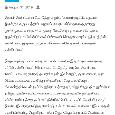
August 31, 2019
தொடர் வெற்றிகளை கொடுத்து வரும் சந்தானம் நடிப்பில் உருவாக
இருக்கும் ஒரு படத்தின் அறிவிப்பு பெரிய சர்ப்ரைஸை தருகிறது.
முதன்முதலாக சந்தானம் மூன்று வேடமேற்று ஒரு படத்தில் நடிக்க
இருக்கிறார். சயின்ஸ் பிக்‌ஷன் பின்னணியில் உருவாகவுள்ள இப்படத்தின்
கன்டெண்ட் முழுக்க முழுக்க ரசிர்களை சிரித்து மகிழ வைக்கும்
என்கிறார்கள்
இதுவரைக்கும் உள்ள சந்தானம் காமெடிகளில் இது அதன் உச்சத்தை
எட்டும் என்கிறார்கள். இப்படத்தை கே.ஜே ஆர் ஸ்டியோஸ் சார்பாக
கோட்டப்பாடி ஜே.ராஜேஷ் தயாரிக்கிறார், இவர் அறம், குலேபகாவலி, ஐரா
ஆகிய படங்களை தயாரித்து இருக்கிறார். மேலும் தற்போது
சிவகார்த்திகேயன் நடிப்பில் ஹீரோ படத்தையும், விஜய்சேதுபதி – ஐஸ்வர்யா
ராஜேஷ் நடிப்பில் க.பெ.ரணசிங்கம் படத்தையும் தயாரித்து வருகிறார்.
விஸ்வாசம் படத்தை தமிழகத்தில் மிகப்பெரிய அளவில் வெளியீட்டவரும்
இவரே. இவரோடு சேர்ந்து சோல்ஜர் பேக்டரி கே.எஸ். சினிஸும் இப்படத்தின்
தயாரிப்பில் பங்கு பெறுகிறார். இவர் ஜெய்-அஞ்சலி நடிப்பில் வெளியான