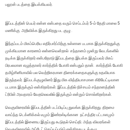
பலூன் படத்தை இயக்கியவர்.
இப்படத்தின் பெயர் என்ன என்பதை வரும் செப்டம்பர் 5-ம் தேதி மாலை 5
மணிக்கு அறிவிக்க இருக்கிறது பட குழு .
இந்தப்படம் மிகப்பெரிய எதிர்பார்ப்பிற்கு உள்ளான படமாக இருக்கிறதுக்கு
முக்கியமான காரணம் என்னவென்றால் சந்தானம் மூன்று வேடங்களில்
நடிக்க இருக்கிறார் என்பதோடு இப்படத்தை இயக்க இருப்பவர் மிகப்
பிரபலமான எழுத்தாளர் கார்த்திக் யோகி என்பதும் தான். கார்த்திக் யோகி
தமிழ்சினிமாவில் பல வெற்றிகரமான திரைக்கதைகளுக்கு உதவியாக
இருந்தவர். இப்படக்குழுவினர் இது மிக வித்தியாசமான கிரியேட்டிவான
படமாக இருக்கும் என்கிறார்கள். இப்படத்தில் நிச்சயம் சந்தானத்தின்
ட்ரிபிள் அவதாரம் வேறலெவலில் இருக்கும் என்றும் சொல்கிறார்கள்.
வெகுவிரைவில் இப்படத்தின் படப்பிடிப்பு துவங்க இருக்கிறது. திறமை
வாய்ந்த டெக்னிக்கல் டீமும் இண்ரஸ்டிங்கான நட்சத்திர பட்டாளமும்
இப்படத்தில் இணைய இருப்பது கூடுதல் செய்தி. அந்த விவரங்கள்
வெகுவிரைவில் அப்டேட் செய்யப்படும் என்கிறது படக்குழு.