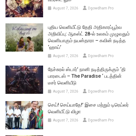
August 7, 2026
Dgowdham Pro
புதிய வெளியீட்டு தேதி அதிகாரப்பூர்வ
அறிவிப்பு: ஆகஸ்ட் 28-ல் உலகம் முழுவதும்
வெளியாகும் நயன்தாரா – கவின் நடித்த
‘ஹாய்’
August 7, 2026
Dgowdham Pro
நேச்சுரல் ஸ்டார்’ நானி நடித்திருக்கும் ‘தி
பாரடைஸ் – The Paradise ‘ படத்தின்
டீசர் வெளியீடு
August 7, 2026
Dgowdham Pro
செய்! செய்யாதே!’ இசை மற்றும் டிரெய்லர்
வெளியீட்டு விழா
August 7, 2026
Dgowdham Pro