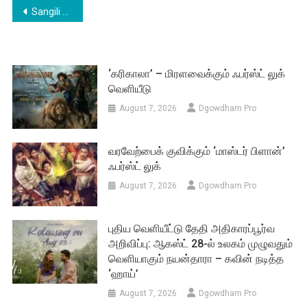
Post
Sangili Bungili Kadhava Thorae – Title Track Lyrics Video
navigation
‘கரிகாலா’ – மிரளவைக்கும் ஃபர்ஸ்ட் லுக்
வெளியீடு
August 7, 2026
Dgowdham Pro
வரவேற்பைக் குவிக்கும் ‘மாஸ்டர் பிளான்’
ஃபர்ஸ்ட் லுக்
August 7, 2026
Dgowdham Pro
புதிய வெளியீட்டு தேதி அதிகாரப்பூர்வ
அறிவிப்பு: ஆகஸ்ட் 28-ல் உலகம் முழுவதும்
வெளியாகும் நயன்தாரா – கவின் நடித்த
‘ஹாய்’
August 7, 2026
Dgowdham Pro