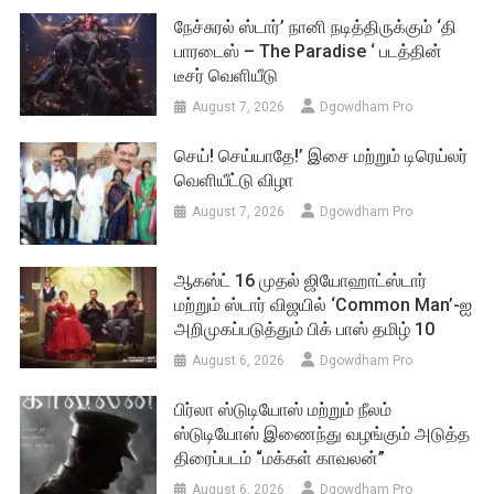
நேச்சுரல் ஸ்டார்’ நானி நடித்திருக்கும் ‘தி
பாரடைஸ் – The Paradise ‘ படத்தின்
டீசர் வெளியீடு
August 7, 2026
Dgowdham Pro
செய்! செய்யாதே!’ இசை மற்றும் டிரெய்லர்
வெளியீட்டு விழா
August 7, 2026
Dgowdham Pro
ஆகஸ்ட் 16 முதல் ஜியோஹாட்ஸ்டார்
மற்றும் ஸ்டார் விஜயில் ‘Common Man’-ஐ
அறிமுகப்படுத்தும் பிக் பாஸ் தமிழ் 10
August 6, 2026
Dgowdham Pro
பிர்லா ஸ்டுடியோஸ் மற்றும் நீலம்
ஸ்டுடியோஸ் இணைந்து வழங்கும் அடுத்த
திரைப்படம் “மக்கள் காவலன்”
August 6, 2026
Dgowdham Pro