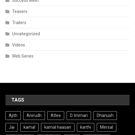
Success Meet
Teasers
Trailers
Uncategorized
Videos
Web Series
TAGS
Ajith
Anirudh
Atlee
D. Imman
Dhanush
Jai
kamal
kamal haasan
karthi
Mersal