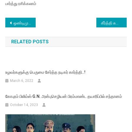
பார்த்து ரசிக்கலாம்
Post
ஒண்டிமுனியும் நல்லபாடனும் – திரைப்பட விமர்சனம்
கீர்த்தி சுரேஷ் நடிக்கும் “ரிவால்வர் ரீட்டா” படத்தின் முன் வெளியீட்டு நிகழ்வு
navigation
RELATED POSTS
உழவர்களுக்கு பெருமை சேர்த்த நடிகர் கார்த்தி..!
March 6, 2022
கோபுரம் பிலிம்ஸ் G.N. அன்புசெழியன் பிரம்மாண்ட தயாரிப்பில் சந்தானம்
October 14, 2023