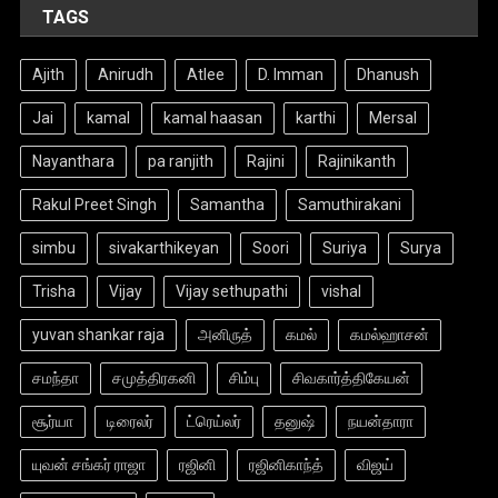
TAGS
Ajith
Anirudh
Atlee
D. Imman
Dhanush
Jai
kamal
kamal haasan
karthi
Mersal
Nayanthara
pa ranjith
Rajini
Rajinikanth
Rakul Preet Singh
Samantha
Samuthirakani
simbu
sivakarthikeyan
Soori
Suriya
Surya
Trisha
Vijay
Vijay sethupathi
vishal
yuvan shankar raja
அனிருத்
கமல்
கமல்ஹாசன்
சமந்தா
சமுத்திரகனி
சிம்பு
சிவகார்த்திகேயன்
சூர்யா
டிரைலர்
ட்ரெய்லர்
தனுஷ்
நயன்தாரா
யுவன் சங்கர் ராஜா
ரஜினி
ரஜினிகாந்த்
விஜய்