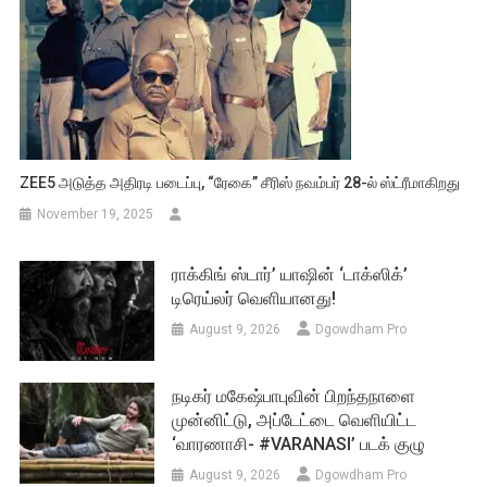
ZEE5 அடுத்த அதிரடி படைப்பு, “ரேகை” சீரிஸ் நவம்பர் 28-ல் ஸ்ட்ரீமாகிறது
November 19, 2025
ராக்கிங் ஸ்டார்’ யாஷின் ‘டாக்ஸிக்’
டிரெய்லர் வெளியானது!
August 9, 2026
Dgowdham Pro
நடிகர் மகேஷ்பாபுவின் பிறந்தநாளை
முன்னிட்டு, அப்டேட்டை வெளியிட்ட
‘வாரணாசி- #VARANASI’ படக் குழு
August 9, 2026
Dgowdham Pro