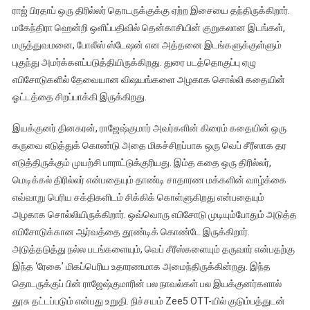
ராஜ் பிரதாப் ஒரு திரில்லர் தொடருக்குக்கு ஏற்ற இசையை தந்திருக்கிறார்.
மகேந்திரா ஹென்றி ஒளிப்பதிவில் தென்காசியின் குறுகலான இடங்கள்,
மருத்துவமனை, போலீஸ் ஸ்டேஷன் என அத்தனை இடங்களுக்குள்ளும்
புகுந்து அமர்க்களப்படுத்தியிருக்கிறது. துரை படத்தொகுப்பு ஏழு
எபிசோடுகளில் தேவையான விஷயங்களை அழகாக சொல்லி கதையின்
ஓட்டத்தை சிறப்பாக்கி இருக்கிறது.
இயக்குனர் தினகரன், ராஜேஷ்குமார் அவர்களின் கிரைம் கதையின் ஒரு
கருவை எடுத்துக் கொண்டு அதை மிகச்சிறப்பாக ஒரு வெப் சீரீஸாக தர
எடுத்திருக்கும் முயற்சி பாராட்டுக்குரியது. இம்த கதை ஒரு திரில்லர்,
மெடிக்கல் திரில்லர் என்பதையும் தாண்டி சாதாரண மக்களின் வாழ்க்கை
எவ்வாறு பெரிய சக்திகளிடம் சிக்கிக் கொள்ளுகிறது என்பதையும்
அழகாக சொல்லியிருக்கிறார். ஒவ்வொரு எபிசோடு முடியும்போதும் அடுத்த
எபிசோடுக்கான ஆர்வத்தை தூண்டிக் கொண்டே இருக்கிறார்.
அடுத்தடுத்து நல்ல படங்களையும், வெப் சீரீஸ்களையும் தருவார் என்பதற்கு
இந்த ‘ரேகை’ மிகப்பெரிய உதாரணமாக அமைந்திருக்கின்றது. இந்த
தொடருக்குப் பின் ராஜேஷ்குமாரின் பல நாவல்கள் பல இயக்குனர்களால்
தூசு தட்டப்படும் என்பது உறுதி. நிச்சயம் Zee5 OTT-யில் குடும்பத்துடன்