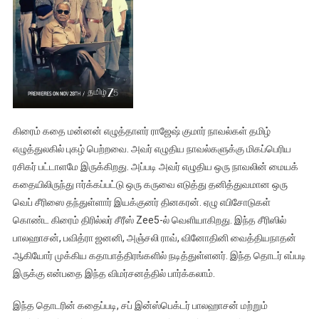
கிரைம் கதை மன்னன் எழுத்தாளர் ராஜேஷ் குமார் நாவல்கள் தமிழ்
எழுத்துலகில் புகழ் பெற்றவை. அவர் எழுதிய நாவல்களுக்கு மிகப்பெரிய
ரசிகர் பட்டாளமே இருக்கிறது. அப்படி அவர் எழுதிய ஒரு நாவலின் மையக்
கதையிலிருந்து ஈர்க்கப்பட்டு ஒரு கருவை எடுத்து தனித்துவமான ஒரு
வெப் சீரிஸை தந்துள்ளார் இயக்குனர் தினகரன். ஏழு எபிசோடுகள்
கொண்ட கிரைம் திரில்லர் சீரீஸ் Zee5-ல் வெளியாகிறது. இந்த சீரிஸில்
பாலஹாசன், பவித்ரா ஜனனி, அஞ்சலி ராவ், வினோதினி வைத்தியநாதன்
ஆகியோர் முக்கிய கதாபாத்திரங்களில் நடித்துள்ளனர். இந்த தொடர் எப்படி
இருக்கு என்பதை இந்த விமர்சனத்தில் பார்க்கலாம்.
இந்த தொடரின் கதைப்படி, சப் இன்ஸ்பெக்டர் பாலஹாசன் மற்றும்