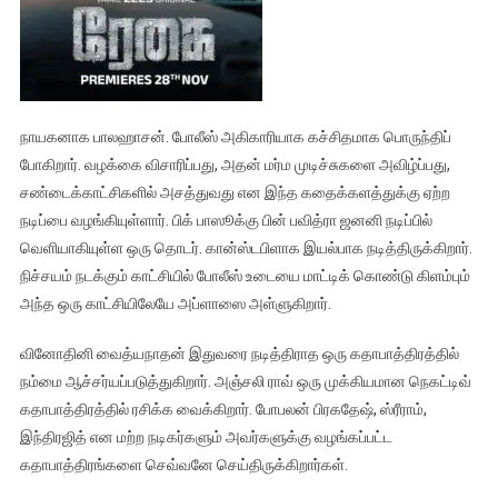
நாயகனாக பாலஹாசன். போலீஸ் அகிகாரியாக கச்சிதமாக பொருந்திப்
போகிறார். வழக்கை விசாரிப்பது, அதன் மர்ம முடிச்சுகளை அவிழ்ப்பது,
சண்டைக்காட்சிகளில் அசத்துவது என இந்த கதைக்களத்துக்கு ஏற்ற
நடிப்பை வழங்கியுள்ளார். பிக் பாஸூக்கு பின் பவித்ரா ஜனனி நடிப்பில்
வெளியாகியுள்ள ஒரு தொடர். கான்ஸ்டபிளாக இயல்பாக நடித்திருக்கிறார்.
நிச்சயம் நடக்கும் காட்சியில் போலீஸ் உடையை மாட்டிக் கொண்டு கிளம்பும்
அந்த ஒரு காட்சியிலேயே அப்ளாஸை அள்ளுகிறார்.
வினோதினி வைத்யநாதன் இதுவரை நடித்திராத ஒரு கதாபாத்திரத்தில்
நம்மை ஆச்சர்யப்படுத்துகிறார். அஞ்சலி ராவ் ஒரு முக்கியமான நெகட்டிவ்
கதாபாத்திரத்தில் ரசிக்க வைக்கிறார். போபலன் பிரகதேஷ், ஸ்ரீராம்,
இந்திரஜித் என மற்ற நடிகர்களும் அவர்களுக்கு வழங்கப்பட்ட
கதாபாத்திரங்களை செவ்வனே செய்திருக்கிறார்கள்.