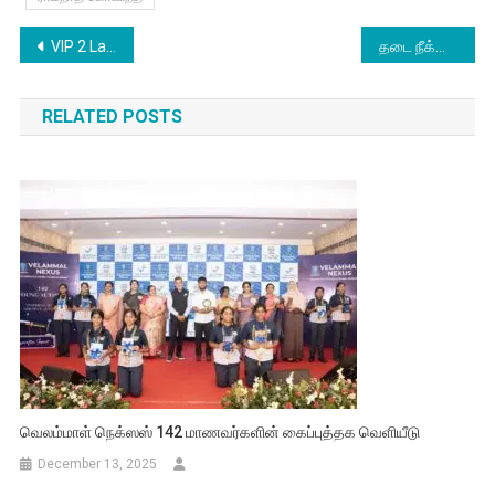
Post
VIP 2 Lalkar – Official Trailer
தடை நீக்கி உத்தரவிட்ட உயர்நீதிமன்றம்
navigation
RELATED POSTS
வெலம்மாள் நெக்ஸஸ் 142 மாணவர்களின் கைப்புத்தக வெளியீடு
December 13, 2025