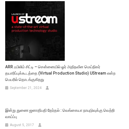
ARR ஃபிலிம் சிட்டி – சென்னையில் ஓர் அதிநவீன மெய்நிகர்
தயாரிப்புக்கூடத்தை (Virtual Production Studio) UStream என்ற
பெயரில் தொடங்குகிறது
September 21, 2024
இன்று துணை ஜனாதிபதி தேர்தல் : வெங்கையா நாயுடுவுக்கு வெற்றி
வாய்ப்பு
August 5, 2017