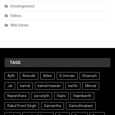
Uncategorized
Videos
Web Series
TAGS
Ajith
Anirudh
Atlee
D. Imman
Dhanush
Jai
kamal
kamal haasan
karthi
Mersal
Nayanthara
pa ranjith
Rajini
Rajinikanth
Rakul Preet Singh
Samantha
Samuthirakani