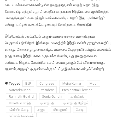
உடைய மக்களை கொண்டுள்ள நமது நாடு, என்பதைத் தொடர்ந்து
நிலைநாட்டி வந்துள்ளது. அமைதியான நாடான இந்தியாவை முன்னேற்றப்
பாதைக்கு நாம் அழைத்துச் செல்ல வேண்டிய நேரம் இது. முன்னேற்றம்
என்பது நாட்டின் கடைக்கோடியையும் சென்றடைய வேண்டும்.
இந்தியாவின் பாரம்பரியம் மற்றும் கலாச்சாரத்தை எண்ணி நான்
பெருமைப்படுகிறேன். இன்றைய உலகத்தில் இந்தியாவின் குரலுக்கு மதிப்பு
உள்ளது. அனைத்து துறைகளிலும் வல்லமை பெற்ற நாடு என்னும் வகையில்
நமது கனவு இந்தியாவை உருவாக்க வேண்டியது நமது தலையாய
பணியாக இருக்க வேண்டும். நம் அனைவருக்கும் பேச்சுரிமை உள்ளது.
ஆனால், அதுவும் ஒரு எல்லைக்கு உட்பட்டு இருக்க வேண்டும்.” என்றார்.
Tagged
BJP
Congress
Meira Kumar
Modi
Narendra Modi
President
Presidential Election
Ramnath Govind
Sonia Gandhi
காங்கிரஸ்
சோனியா காந்தி
ஜனாதிபதி
ஜனாதிபதி தேர்தல்
நரேந்திர மோடி
பாஜக
மீரா குமார்
மோடி
ராம்நாத் கோவிந்த்