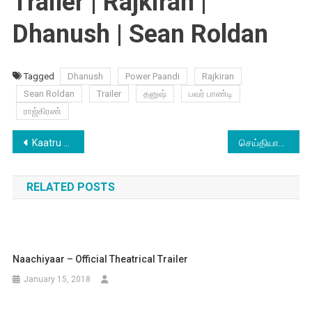
Trailer | Rajkiran |
Dhanush | Sean Roldan
Tagged
Dhanush
Power Paandi
Rajkiran
Sean Roldan
Trailer
தனுஷ்
பவர் பாண்டி
ராஜ்கிரண்
Post
Kaatru Veliyidai – Trailer 2
செய்தியாளர்கள் மீது தாக்குதல் : வருத்தம் தெரிவித்த இயக்குனர் சங்கர்
navigation
RELATED POSTS
Naachiyaar – Official Theatrical Trailer
January 15, 2018