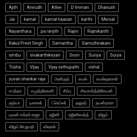
Ajith
Anirudh
Atlee
D. Imman
Dhanush
Jai
kamal
kamal haasan
karthi
Mersal
Nayanthara
pa ranjith
Rajini
Rajinikanth
Rakul Preet Singh
Samantha
Samuthirakani
simbu
sivakarthikeyan
Soori
Suriya
Surya
Trisha
Vijay
Vijay sethupathi
vishal
yuvan shankar raja
அனிருத்
கமல்
கமல்ஹாசன்
சமந்தா
சமுத்திரகனி
சிம்பு
சிவகார்த்திகேயன்
சூர்யா
டிரைலர்
ட்ரெய்லர்
தனுஷ்
நயன்தாரா
யுவன் சங்கர் ராஜா
ரஜினி
ரஜினிகாந்த்
விஜய்
விஜய் சேதுபதி
விஷால்