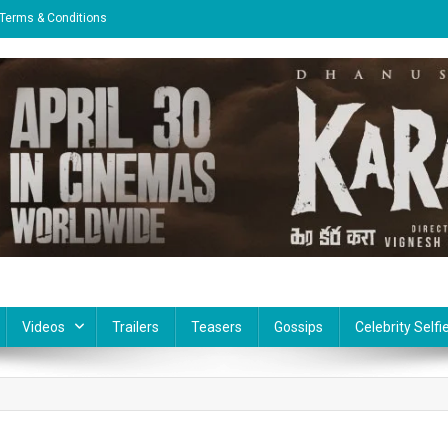
Terms & Conditions
Videos
Trailers
Teasers
Gossips
Celebrity Selfi