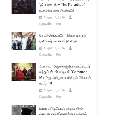
‘தி பாரடைஸ் – The Paradise ‘
படத்தின் டீசர் வெளியீடு
August 7, 2026
Dgowdham Pro
செய்! செய்யாதே!’ இசை மற்றும்
டிரெய்லர் வெளியீட்டு விழா
August 7, 2026
Dgowdham Pro
ஆகஸ்ட் 16 முதல் ஜியோஹாட்ஸ்டார்
மற்றும் ஸ்டார் விஜயில் ‘Common
Man’-ஐ அறிமுகப்படுத்தும் பிக் பாஸ்
தமிழ் 10
August 6, 2026
Dgowdham Pro
பிர்லா ஸ்டுடியோஸ் மற்றும் நீலம்
ஸ்டுடியோஸ் இணைந்து வழங்கும்