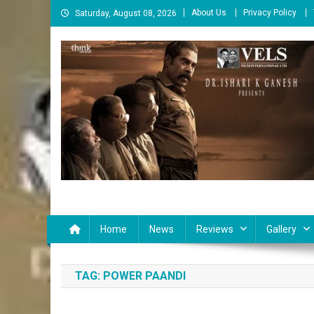
Skip
About Us
Privacy Policy
Saturday, August 08, 2026
to
content
Cinema Paarvai
சினிமா பார்வை
Home
News
Reviews
Gallery
TAG:
POWER PAANDI