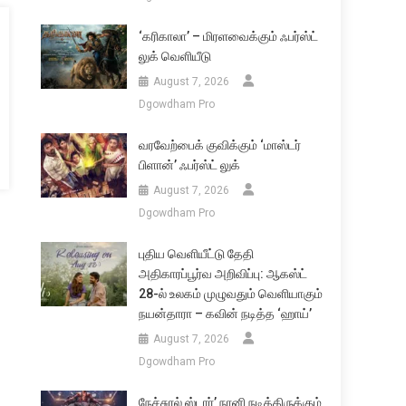
‘கரிகாலா’ – மிரளவைக்கும் ஃபர்ஸ்ட்
லுக் வெளியீடு
August 7, 2026
Dgowdham Pro
வரவேற்பைக் குவிக்கும் ‘மாஸ்டர்
பிளான்’ ஃபர்ஸ்ட் லுக்
August 7, 2026
Dgowdham Pro
புதிய வெளியீட்டு தேதி
அதிகாரப்பூர்வ அறிவிப்பு: ஆகஸ்ட்
28-ல் உலகம் முழுவதும் வெளியாகும்
நயன்தாரா – கவின் நடித்த ‘ஹாய்’
August 7, 2026
Dgowdham Pro
நேச்சுரல் ஸ்டார்’ நானி நடித்திருக்கும்