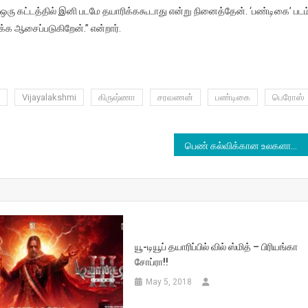
். ஒரு கட்டத்தில் இனி படமே தயாரிக்ககூடாது என்று நினைத்தேன். ‘பண்டிகை’ படம
ிக்க ஆசைப்படுகிறேன்.” என்றார்.
Vijayalakshmi
கிருஷ்ணா
சரவணன்
பண்டிகை
பெரோஸ்
பெண் கல்விக்கான உலகளாவிய போராட்டம் தொடரும் என டுவிட்டரில் மலாலா பதிவு
யூ-டியூப் தயாரிப்பில் வில் ஸ்மித் – பிரியங்கா
சோப்ரா!!
May 5, 2018