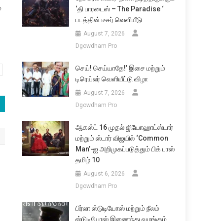
்
‘தி பாரடைஸ் – The Paradise ‘
படத்தின் டீசர் வெளியீடு
August 7, 2026
Dgowdham Pro
செய்! செய்யாதே!’ இசை மற்றும்
டிரெய்லர் வெளியீட்டு விழா
August 7, 2026
Dgowdham Pro
ஆகஸ்ட் 16 முதல் ஜியோஹாட்ஸ்டார்
மற்றும் ஸ்டார் விஜயில் ‘Common
Man’-ஐ அறிமுகப்படுத்தும் பிக் பாஸ்
தமிழ் 10
August 6, 2026
Dgowdham Pro
பிர்லா ஸ்டுடியோஸ் மற்றும் நீலம்
ஸ்டுடியோஸ் இணைந்து வழங்கும்