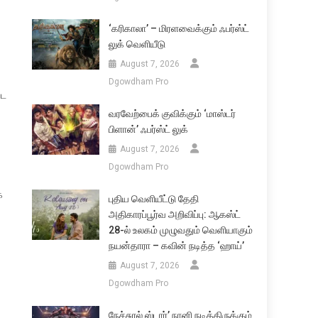
‘கரிகாலா’ – மிரளவைக்கும் ஃபர்ஸ்ட்
லுக் வெளியீடு
August 7, 2026
Dgowdham Pro
பட
வரவேற்பைக் குவிக்கும் ‘மாஸ்டர்
பிளான்’ ஃபர்ஸ்ட் லுக்
August 7, 2026
Dgowdham Pro
க
புதிய வெளியீட்டு தேதி
அதிகாரப்பூர்வ அறிவிப்பு: ஆகஸ்ட்
28-ல் உலகம் முழுவதும் வெளியாகும்
நயன்தாரா – கவின் நடித்த ‘ஹாய்’
August 7, 2026
Dgowdham Pro
நேச்சுரல் ஸ்டார்’ நானி நடித்திருக்கும்