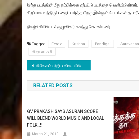
இந்த படத்தின் மீது நம்பிக்கை ஏற்பட்டு படத்தை வெளியிடுகிறார
சிறப்பாக வந்திருப்பதைப் பார்த்த பிறகு இன்னும் 4 படங்கள் தயார
நிகழ்ச்சியில் படக்குழுவினர் கலந்து கொண்டனர்.
Tagged
Feroz
Krishna
Pandigai
Saravanan
விஜயலட்சுமி
Post
விவேகம் பற்றிய விடையில்லா கேள்விகள்
navigation
RELATED POSTS
GV PRAKASH SAYS ASURAN SCORE
WILL BLEND WORLD MUSIC AND LOCAL
FOLK..!!
March 21, 2019