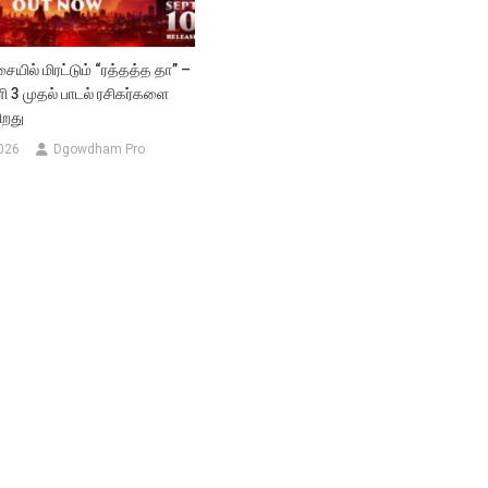
ையில் மிரட்டும் “ரத்தத்த தா” –
ி 3 முதல் பாடல் ரசிகர்களை
ிறது
026
Dgowdham Pro