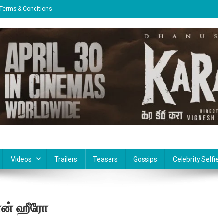
Terms & Conditions
Videos
Trailers
Teasers
Gossips
Celebrity Selfi
ணன் ஹீரோ