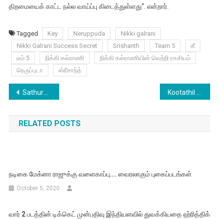
திறமையைக் காட்ட நல்ல வாய்ப்பு கிடைத்துள்ளது”. என்றார்.
Tagged
Key
Neruppuda
Nikki galrani
Nikki Galrani Success Secret
Srishanth
Team 5
கீ
டீம் 5
நிக்கி கல்ராணி
நிக்கி கல்ராணியின் வெற்றி ரகசியம்
நெருப்புடா
ஸ்ரீசாந்த்
Post
Sathuradi 3500 – Audio launch Stills
Kootathil Oruthan – Sneak Peek
navigation
RELATED POSTS
நடிகை மேக்னா ராஜுக்கு வளைகாப்பு…. வைரலாகும் புகைப்படங்கள்
October 5, 2020
வார் 2 படத்தின் டிக்கெட் முன்பதிவு இந்தியளவில் துவக்கியதை ஹ்ரித்திக்