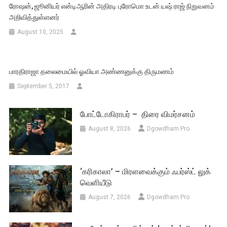
ரோஷன், ஜூனியர் என்டிஆரின் அதிரடி புரோமொ உடன் யஷ் ராஜ் நிறுவனம்
அறிவித்துள்ளனர்
August 10, 2025
பாரதிராஜா தலைமையில் ஓவியா அண்ணனுக்கு திருமணம்
September 5, 2017
போட்டோகிராபர் – திரை விமர்சனம்
August 8, 2026
Dgowdham Pro
‘கரிகாலா’ – மிரளவைக்கும் ஃபர்ஸ்ட் லுக்
வெளியீடு
August 7, 2026
Dgowdham Pro