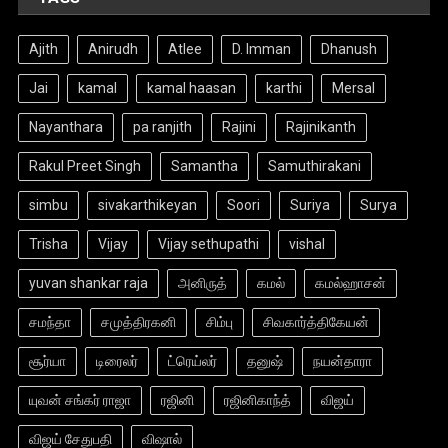
Ajith
Anirudh
Atlee
D. Imman
Dhanush
Jai
kamal
kamal haasan
karthi
Mersal
Nayanthara
pa ranjith
Rajini
Rajinikanth
Rakul Preet Singh
Samantha
Samuthirakani
simbu
sivakarthikeyan
Soori
Suriya
Surya
Trisha
Vijay
Vijay sethupathi
vishal
yuvan shankar raja
அனிருத்
கமல்
கமல்ஹாசன்
சமந்தா
சமுத்திரகனி
சிம்பு
சிவகார்த்திகேயன்
சூர்யா
டிரைலர்
ட்ரெய்லர்
தனுஷ்
நயன்தாரா
யுவன் சங்கர் ராஜா
ரஜினி
ரஜினிகாந்த்
விஜய்
விஜய் சேதுபதி
விஷால்