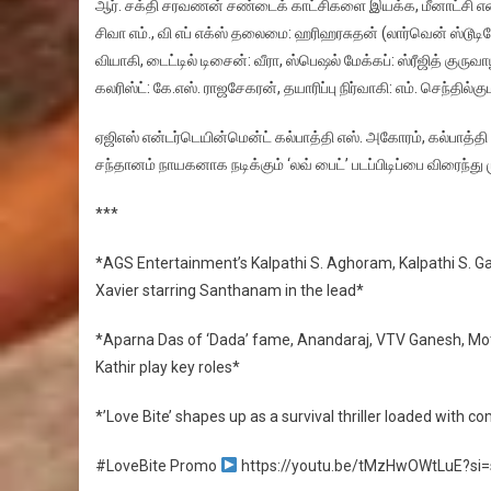
ஆர். சக்தி சரவணன் சண்டைக் காட்சிகளை இயக்க, மீனாட்சி என்.
சிவா எம்., வி எப் எக்ஸ் தலைமை: ஹரிஹரசுதன் (லார்வென் ஸ்டூடியோ),
வியாகி, டைட்டில் டிசைன்: வீரா, ஸ்பெஷல் மேக்கப்: ஸ்ரீஜித் குருவா
கலரிஸ்ட்: கே.எஸ். ராஜசேகரன், தயாரிப்பு நிர்வாகி: எம். செந்தில்கும
ஏஜிஎஸ் என்டர்டெயின்மென்ட் கல்பாத்தி எஸ். அகோரம், கல்பாத்தி 
சந்தானம் நாயகனாக நடிக்கும் ‘லவ் பைட்’ படப்பிடிப்பை விரைந்து 
***
*AGS Entertainment’s Kalpathi S. Aghoram, Kalpathi S. Gan
Xavier starring Santhanam in the lead*
*Aparna Das of ‘Dada’ fame, Anandaraj, VTV Ganesh, Mott
Kathir play key roles*
*’Love Bite’ shapes up as a survival thriller loaded with 
#LoveBite Promo
https://youtu.be/tMzHwOWtLuE?s