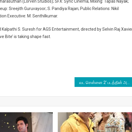
iharasuthan (Lorven Studios); SFX: Sync Cinema; Mixing: Tapas Nayak;
eup: Sreejith Guruvayoor; S. Pandiya Rajan; Public Relations: Nikil
ction Executive: M. Senthilkumar.
Kalpathi S. Suresh for AGS Entertainment, directed by Selvin Raj Xavier
 Bite’ is taking shape fast.
வட சென்னை 2′ படத்தின் அப்டேட்டை அறிவித்த நடிகை ஐஸ்வர்யா ராஜேஷ்