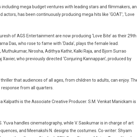
s including mega budget ventures with leading stars and filmmakers, a
d actors, has been continuously producing mega hits like ‘GOAT’, ‘Love
Suresh of AGS Entertainment are now producing ‘Love Bite’ as their 29th
parna Das, who rose to fame with ‘Dada’, plays the female lead.
 Muthukumar, Nirosha, Adithya Kathir, Kalki Raja, and Bjorn Surrao
Raj Xavier, who previously directed ‘Conjuring Kannappan’, produced by
thriller that audiences of all ages, from children to adults, can enjoy. Th
e response from all quarters.
ya Kalpathi is the Associate Creative Producer. S.M. Venkat Manickam is
 S. Yuva handles cinematography, while V. Sasikumar is in charge of art
sequences, and Meenakshi N. designs the costumes. Co-writer: Shyam