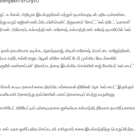
i=sWhgalKHTdYGfgVO
ட் படங்கள், அறிமுக இயக்குநர்கள் மற்றும் நடிகர்களுடன் புதிய டிரெண்டை
து வரும் ஏஜிஎஸ் என்டர்டெயின்மென்ட் நிறுவனம் ‘கோட்’, ‘லவ் டுடே’, ‘டிராகன்’
ஸ். அகோரம், கல்பாத்தி எஸ். கணேஷ், கல்பாத்தி எஸ். சுரேஷ் தயாரிப்பில் ‘லவ்
ணா தாஸ் நாயகியாக நடிக்க, ஆனந்தராஜ், விடிவி கணேஷ், மொட்டை ராஜேந்திரன்,
த்யா கதிர், கல்கி ராஜா, பியூன் சுர்ரோ உள்ளிட்டோர் முக்கிய வேடங்களில்
சூரிங் கண்ணப்பன்’ திரைப்படத்தை இயக்கிய செல்வின் ராஜ் சேவியர் ‘லவ் பைட்’
க்கக் கூடிய நகைச்சுவை நிரம்பிய சர்வைவல் திரில்லர் ஆக ‘லவ் பைட்’ இருக்கும்
வெளியாகி அனைத்து தரப்பினரின் பாராட்டுகளையும் பெற்று வருகிறது.
சோசியேட் கிரியேட்டிவ் புரொடியுசராக ஐஸ்வர்யா கல்பாத்தி, நிர்வாக தயாரிப்பாளரா
ஸ். யுவா ஒளிப்பதிவு செய்ய, வி. சசிகுமார் கலை இயக்கத்திற்கு பொறுப்பேற்க,