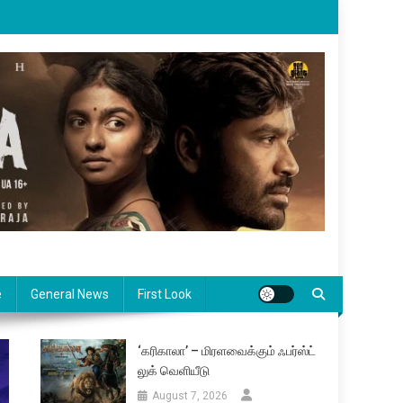
e
General News
First Look
‘கரிகாலா’ – மிரளவைக்கும் ஃபர்ஸ்ட்
லுக் வெளியீடு
August 7, 2026