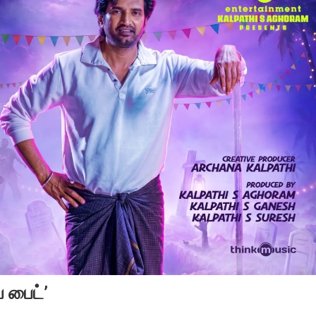
 பைட்’