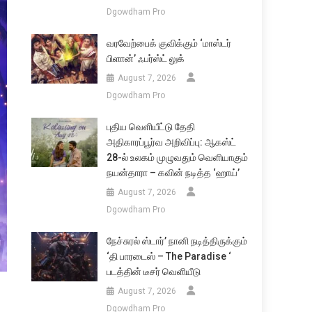
Dgowdham Pro
வரவேற்பைக் குவிக்கும் ‘மாஸ்டர்
பிளான்’ ஃபர்ஸ்ட் லுக்
August 7, 2026
Dgowdham Pro
புதிய வெளியீட்டு தேதி
அதிகாரப்பூர்வ அறிவிப்பு: ஆகஸ்ட்
28-ல் உலகம் முழுவதும் வெளியாகும்
நயன்தாரா – கவின் நடித்த ‘ஹாய்’
August 7, 2026
Dgowdham Pro
நேச்சுரல் ஸ்டார்’ நானி நடித்திருக்கும்
‘தி பாரடைஸ் – The Paradise ‘
படத்தின் டீசர் வெளியீடு
August 7, 2026
Dgowdham Pro