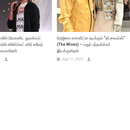
டோரீஸ் பிரமாண்ட துவக்கம்:
ரெஜினா கசான்ட்ரா நடிக்கும் “தி வைவ்ஸ்”
ல் கிரிக்கெட் வீரர் சுரேஷ்
(The Wives) – மதுர் பந்தார்க்கர்
கமாகிறார்
இயக்குகிறார்
5
July 17, 2025