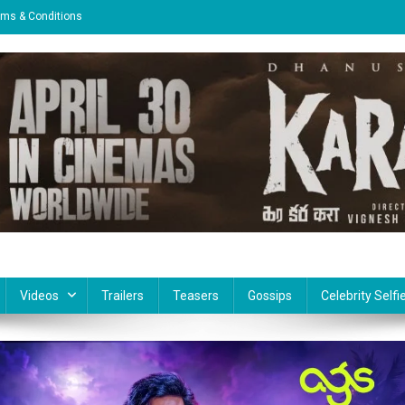
rms & Conditions
Videos
Trailers
Teasers
Gossips
Celebrity Selfi