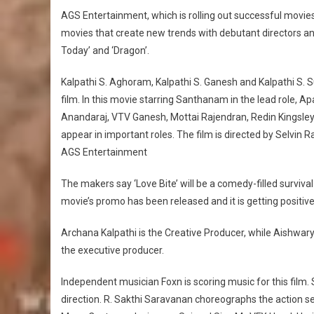
AGS Entertainment, which is rolling out successful movie
movies that create new trends with debutant directors an
Today’ and ‘Dragon’.
Kalpathi S. Aghoram, Kalpathi S. Ganesh and Kalpathi S. 
film. In this movie starring Santhanam in the lead role, A
Anandaraj, VTV Ganesh, Mottai Rajendran, Redin Kingsley,
appear in important roles. The film is directed by Selvin 
AGS Entertainment
The makers say ‘Love Bite’ will be a comedy-filled survival 
movie’s promo has been released and it is getting positiv
Archana Kalpathi is the Creative Producer, while Aishwar
the executive producer.
Independent musician Foxn is scoring music for this film.
direction. R. Sakthi Saravanan choreographs the action 