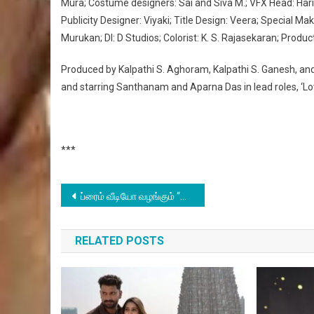
Mura; Costume designers: Sai and Siva M.; VFX Head: Har
Publicity Designer: Viyaki; Title Design: Veera; Special Mak
Murukan; DI: D Studios; Colorist: K. S. Rajasekaran; Produ
Produced by Kalpathi S. Aghoram, Kalpathi S. Ganesh, and 
and starring Santhanam and Aparna Das in lead roles, ‘Love
***
Post
ப்ரைம் வீடியோ வழங்கும் “சிஸ்டம்” படத்தின் அதிரடியான டிரெய்லர் வெளியானது
navigation
RELATED POSTS