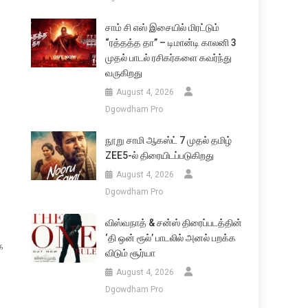
சாம் சி எஸ் இசையில் மிரட்டும்
“ரத்தத்த தா” – டிமான்டி காலனி 3
முதல் பாடல் ரசிகர்களை கவர்ந்து
வருகிறது
August 4, 2026
Dgowdham Pro
நூறு சாமி ஆகஸ்ட் 7 முதல் தமிழ்
ZEE5-ல் திரையிடப்படுகிறது
August 4, 2026
Dgowdham Pro
விஸ்வநாத் & சன்ஸ் திரைப்படத்தின்
‘தி ஒன் ரூல்’ பாடலில் அனல் பறக்க
க
விடும் சூர்யா
August 4, 2026
Dgowdham Pro