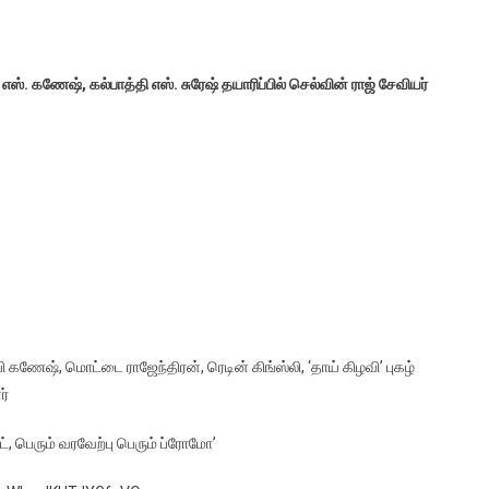
ஸ். கணேஷ், கல்பாத்தி எஸ். சுரேஷ் தயாரிப்பில் செல்வின் ராஜ் சேவியர்
 கணேஷ், மொட்டை ராஜேந்திரன், ரெடின் கிங்ஸ்லி, ‘தாய் கிழவி’ புகழ்
ர்
், பெரும் வரவேற்பு பெரும் ப்ரோமோ’