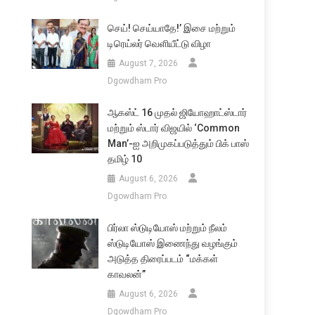
செய்! செய்யாதே!’ இசை மற்றும்
டிரெய்லர் வெளியீட்டு விழா
August 7, 2026
Dgowdham Pro
ஆகஸ்ட் 16 முதல் ஜியோஹாட்ஸ்டார்
மற்றும் ஸ்டார் விஜயில் ‘Common
Man’-ஐ அறிமுகப்படுத்தும் பிக் பாஸ்
தமிழ் 10
August 6, 2026
Dgowdham Pro
பிர்லா ஸ்டுடியோஸ் மற்றும் நீலம்
ஸ்டுடியோஸ் இணைந்து வழங்கும்
அடுத்த திரைப்படம் “மக்கள்
காவலன்”
August 6, 2026
Dgowdham Pro