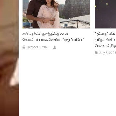
சன் நெக்ஸ்ட் தளத்தில் தீபாவளி
ட்ரீம் நைட் ஸ்
கொண்டாட்டமாக வெளியாகிறது “ராம்போ”
தமிழக சினிமாவி
ரெய்னா அறிமு
October 6, 2025
July 5, 202