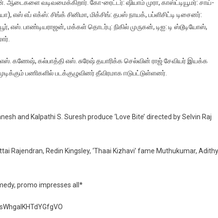
 ஆடைகளை வடிவமைக்கிறார். கோ-ரைட்டர்: ஷியாம் முரா, காஸ்ட்டியூமர்: சாய்-
 எஸ் எப் எக்ஸ்: சிங்க் சினிமா, மிக்சிங்: தபஸ் நாயக், பப்ளிசிட்டி டிசைனர்:
யூர், எஸ். பாண்டியராஜன், மக்கள் தொடர்பு: நிகில் முருகன், டிஐ: டி ஸ்டூடியோஸ்,
ார்.
எஸ். கணேஷ், கல்பாத்தி எஸ். சுரேஷ் தயாரிக்க செல்வின் ராஜ் சேவியர் இயக்க
முடிக்கும் பணிகளில் படக்குழுவினர் தீவிரமாக ஈடுபட்டுள்ளனர்.
esh and Kalpathi S. Suresh produce ‘Love Bite’ directed by Selvin Raj
ai Rajendran, Redin Kingsley, ‘Thaai Kizhavi’ fame Muthukumar, Adith
comedy, promo impresses all*
i=sWhgalKHTdYGfgVO