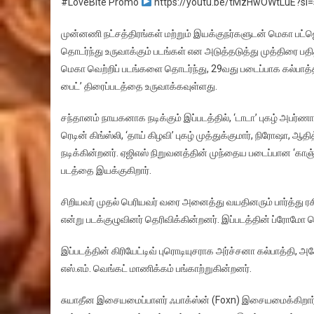
#LoveBite Promo
https://youtu.be/tMzHwOWtLuE?s
முன்னணி நட்சத்திரங்கள் மற்றும் இயக்குநர்களுடன் மெகா பட்ஜெ
தொடர்ந்து உருவாக்கும் படங்கள் என அடுத்தடுத்து முத்திரை பதித்
மெகா வெற்றிப் படங்களை தொடர்ந்து, 29வது படைப்பாக கல்பாத்தி எ
பைட்’ திரைப்படத்தை உருவாக்கவுள்ளது.
சந்தானம் நாயகனாக நடிக்கும் இப்படத்தில், ‘டாடா’ புகழ் அபர்
ரெடின் கிங்ஸ்லி, ‘தாய் கிழவி’ புகழ் முத்துக்குமார், நிரோஷா, ஆதி
நடிக்கின்றனர். ஏஜிஎஸ் நிறுவனத்தின் முந்தைய படைப்பான ‘காஞ்
படத்தை இயக்குகிறார்.
சிறியவர் முதல் பெரியவர் வரை அனைத்து வயதினரும் பார்த்து ரசி
என்று படக்குழுவினர் தெரிவிக்கின்றனர். இப்படத்தின் ப்ரோமோ 
இப்படத்தின் கிரியேட்டிவ் புரொடியுசராக அர்ச்சனா கல்பாத்தி, அ
எஸ்.எம். வெங்கட் மாணிக்கம் பங்காற்றுகின்றனர்.
சுயாதீன இசையமைப்பாளர் ஃபாக்ஸ்ன் (Foxn) இசையமைக்கிறார். எ