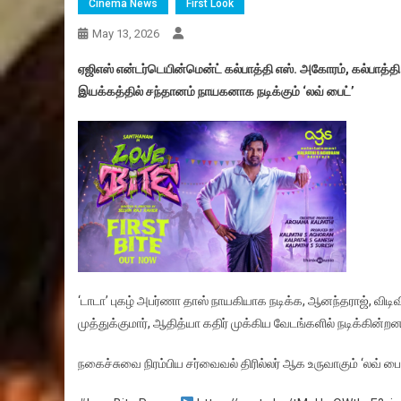
Cinema News
First Look
May 13, 2026
ஏஜிஎஸ் என்டர்டெயின்மென்ட் கல்பாத்தி எஸ். அகோரம், கல்பாத்தி எ
இயக்கத்தில் சந்தானம் நாயகனாக நடிக்கும் ‘லவ் பைட்’
‘டாடா’ புகழ் அபர்ணா தாஸ் நாயகியாக நடிக்க, ஆனந்தராஜ், விடிவி
முத்துக்குமார், ஆதித்யா கதிர் முக்கிய வேடங்களில் நடிக்கின்றன
நகைச்சுவை நிரம்பிய சர்வைவல் திரில்லர் ஆக உருவாகும் ‘லவ் பைட