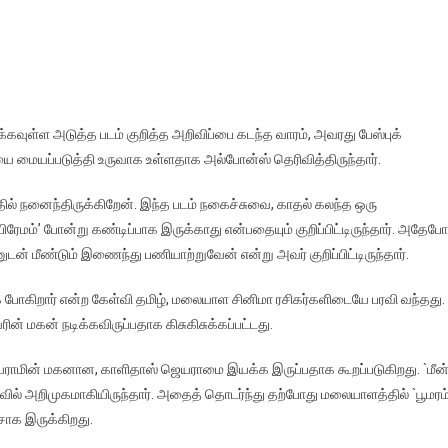
க்கவுள்ள அடுத்த படம் குறித்த அறிவிப்பை கடந்த வாரம், அவரது பேஸ்புக்
ையை மையப்படுத்தி உருவாக உள்ளதாக அல்போன்ஸ் தெரிவித்திருந்தார்.
் நனைந்திருக்கிறேன். இந்த படம் நகைச்சுவை, காதல் கலந்த ஒரு
ரேமம்’ போன்று கண்டிப்பாக இருக்காது என்பதையும் குறிப்பிட்டிருந்தார். அதேபோ
டன் மீண்டும் இணைந்து பணியாற்றுவேன் என்று அவர் குறிப்பிட்டிருந்தார்.
ோகிறார் என்ற கேள்வி தமிழ், மலையாள சினிமா ரசிகர்களிடையே பரவி வந்தது.
ின் மகன் நடிக்கவிருப்பதாக கிசுகிசுக்கப்பட்டது.
ெயராமின் மகனான, காளிதாஸ் ஜெயராமை இயக்க இருப்பதாக கூறப்படுகிறது. `மீன
மாவில் அறிமுகமாகியிருந்தார். அதைத் தொடர்ந்து தற்போது மலையாளத்தில் `பூமரம்
ீசாக இருக்கிறது.