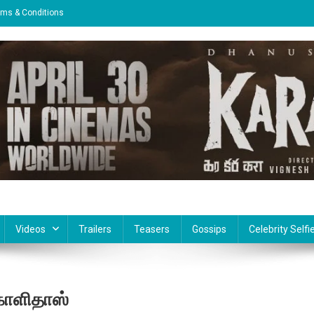
rms & Conditions
Videos
Trailers
Teasers
Gossips
Celebrity Selfi
காளிதாஸ்