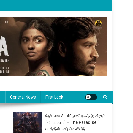
e
General News
First Look
நேச்சுரல் ஸ்டார்’ நானி நடித்திருக்கும்
‘தி பாரடைஸ் – The Paradise ‘
படத்தின் டீசர் வெளியீடு