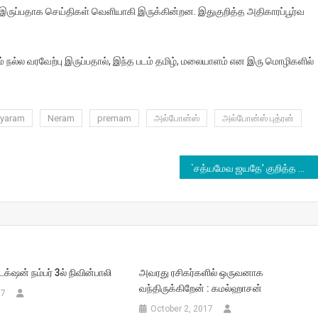
 இருப்பதாக செய்திகள் வெளியாகி இருக்கின்றன. இதுகுறித்த அதிகாரப்பூர்வ
 நல்ல வரவேற்பு இருப்பதால், இந்த படம் தமிழ், மலையாளம் என இரு மொழிகளில்
eyaram
Neram
premam
அல்போன்ஸ்
அல்போன்ஸ் புத்ரன்
`சத்யமேவ ஜயதே’ குறித்த கேள்விக்கு கமலின் பதில்
டக்‌ஷன் நம்பர் 3ல் நிவின்பாலி
அவரது ரசிகர்களில் ஒருவனாக
வந்திருக்கிறேன் : கமல்ஹாசன்
17
October 2, 2017