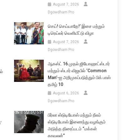
August 7, 2026
Dgowdham Pro
செய்! செய்யாதே!’ இசை மற்றும்
டிரெய்லர் வெளியீட்டு விழா
August 7, 2026
Dgowdham Pro
ஆகஸ்ட் 16 முதல் ஜியோஹாட்ஸ்டார்
மற்றும் ஸ்டார் விஜயில் ‘Common
ல்
Man’-ஐ அறிமுகப்படுத்தும் பிக் பாஸ்
தமிழ் 10
August 6, 2026
Dgowdham Pro
பிர்லா ஸ்டுடியோஸ் மற்றும் நீலம்
்
ஸ்டுடியோஸ் இணைந்து வழங்கும்
’
அடுத்த திரைப்படம் “மக்கள்
காவலன்”