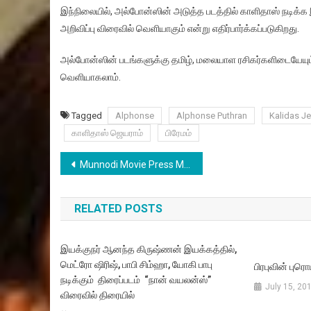
இந்நிலையில், அல்போன்ஸின் அடுத்த படத்தில் காளிதாஸ் நடிக்க
அறிவிப்பு விரைவில் வெளியாகும் என்று எதிர்பார்க்கப்படுகிறது.
அல்போன்ஸின் படங்களுக்கு தமிழ், மலையாள ரசிகர்களிடையேயும்
வெளியாகலாம்.
Tagged
Alphonse
Alphonse Puthran
Kalidas J
காளிதாஸ் ஜெயராம்
பிரேமம்
Post
Munnodi Movie Press Meet Stills
navigation
RELATED POSTS
இயக்குநர் ஆனந்த கிருஷ்ணன் இயக்கத்தில்,
மெட்ரோ ஷிரிஷ், பாபி சிம்ஹா, யோகி பாபு
பிரபுவின் புரொ
நடிக்கும் திரைப்படம் “நான் வயலன்ஸ்”
July 15, 20
விரைவில் திரையில்