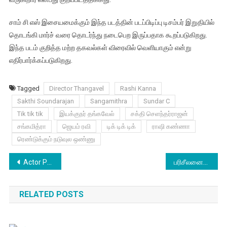
சாம் சி எஸ் இசையமைக்கும் இந்த படத்தின் படப்பிடிப்பு டிசம்பர் இறுதியில்
தொடங்கி மார்ச் வரை தொடர்ந்து நடைபெற இருப்பதாக கூறப்படுகிறது.
இந்த படம் குறித்த மற்ற தகவல்கள் விரைவில் வெளியாகும் என்று
எதிர்பார்க்கப்படுகிறது.
Tagged
Director Thangavel
Rashi Kanna
Sakthi Soundarajan
Sangamithra
Sundar C
Tik tik tik
இயக்குநர் தங்கவேல்
சக்தி செளந்தர்ராஜன்
சங்கமித்ரா
ஜெயம் ரவி
டிக் டிக் டிக்
ராஷி கண்ணா
ரெண்டுக்கும் நடுவுல ஒண்ணு
Post
Actor Prasana Stills
பரிசீலனைக்கு வந்த வேட்புமனுக்களில் மூன்று ஏற்பு
navigation
RELATED POSTS