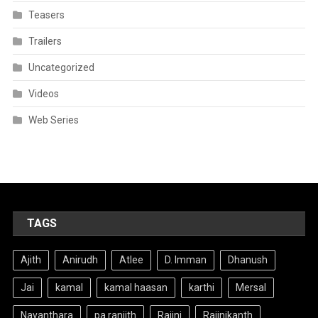
Teasers
Trailers
Uncategorized
Videos
Web Series
TAGS
Ajith
Anirudh
Atlee
D. Imman
Dhanush
Jai
kamal
kamal haasan
karthi
Mersal
Nayanthara
pa ranjith
Rajini
Rajinikanth