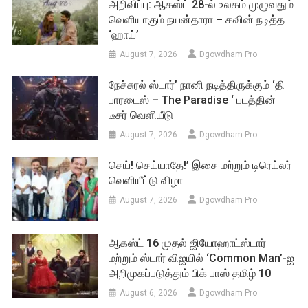
அறிவிப்பு: ஆகஸ்ட் 28-ல் உலகம் முழுவதும்
வெளியாகும் நயன்தாரா – கவின் நடித்த
‘ஹாய்’
August 7, 2026
Dgowdham Pro
நேச்சுரல் ஸ்டார்’ நானி நடித்திருக்கும் ‘தி
பாரடைஸ் – The Paradise ‘ படத்தின்
டீசர் வெளியீடு
August 7, 2026
Dgowdham Pro
செய்! செய்யாதே!’ இசை மற்றும் டிரெய்லர்
வெளியீட்டு விழா
August 7, 2026
Dgowdham Pro
ஆகஸ்ட் 16 முதல் ஜியோஹாட்ஸ்டார்
மற்றும் ஸ்டார் விஜயில் ‘Common Man’-ஐ
அறிமுகப்படுத்தும் பிக் பாஸ் தமிழ் 10
August 6, 2026
Dgowdham Pro