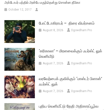
அக்டோபர் பத்தில் அன்பே மருந்தென்று சொன்ன தீபிகா
October 12, 2017
போட்டோகிராபர் – திரை விமர்சனம்
August 8, 2026
Dgowdham Pro
‘கரிகாலா’ – மிரளவைக்கும் ஃபர்ஸ்ட் லுக்
வெளியீடு
August 7, 2026
Dgowdham Pro
வரவேற்பைக் குவிக்கும் ‘மாஸ்டர் பிளான்’
ஃபர்ஸ்ட் லுக்
August 7, 2026
Dgowdham Pro
புதிய வெளியீட்டு தேதி அதிகாரப்பூர்வ