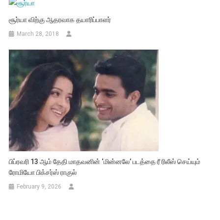
சூர்யா விற்கு ஆதரவாக தயாரிப்பாளர்
March 28, 2018
பிப்ரவரி 13 ஆம் தேதி மாதவனின் ‘மின்னலே’ படத்தை ரீ ரிலீஸ் செய்யும்
ரோமியோ பிக்சர்ஸ் ராகுல்
February 9, 2026