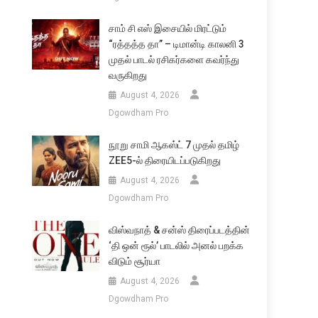
சாம் சி எஸ் இசையில் மிரட்டும்
“ரத்தத்த தா” – டிமான்டி காலனி 3
முதல் பாடல் ரசிகர்களை கவர்ந்து
வருகிறது
August 4, 2026
Dgowdham Pro
நூறு சாமி ஆகஸ்ட் 7 முதல் தமிழ்
ZEE5-ல் திரையிடப்படுகிறது
August 4, 2026
Dgowdham Pro
விஸ்வநாத் & சன்ஸ் திரைப்படத்தின்
‘தி ஒன் ரூல்’ பாடலில் அனல் பறக்க
விடும் சூர்யா
August 4, 2026
Dgowdham Pro