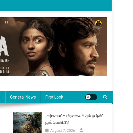
e
General News
First Look
‘கரிகாலா’ – மிரளவைக்கும் ஃபர்ஸ்ட்
லுக் வெளியீடு
August 7, 2026