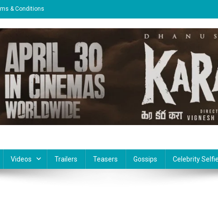
rms & Conditions
Videos
Trailers
Teasers
Gossips
Celebrity Selfi