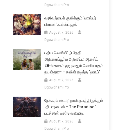
Dgowdham Pro
வரவேற்பைக் குவிக்கும் ‘மாஸ்டர்
பிளான்’ ஃபர்ஸ்ட் லுக்
August 7, 2026
Dgowdham Pro
புதிய வெளியீட்டு தேதி
அதிகாரப்பூர்வ அறிவிப்பு: ஆகஸ்ட்
28-ல் உலகம் முழுவதும் வெளியாகும்
நயன்தாரா – கவின் நடித்த ‘ஹாய்’
August 7, 2026
Dgowdham Pro
நேச்சுரல் ஸ்டார்’ நானி நடித்திருக்கும்
‘தி பாரடைஸ் – The Paradise ‘
படத்தின் டீசர் வெளியீடு
August 7, 2026
Dgowdham Pro