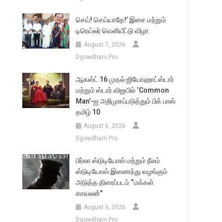
செய்! செய்யாதே!’ இசை மற்றும்
டிரெய்லர் வெளியீட்டு விழா
August 7, 2026
Dgowdham Pro
ஆகஸ்ட் 16 முதல் ஜியோஹாட்ஸ்டார்
மற்றும் ஸ்டார் விஜயில் ‘Common
Man’-ஐ அறிமுகப்படுத்தும் பிக் பாஸ்
தமிழ் 10
August 6, 2026
Dgowdham Pro
பிர்லா ஸ்டுடியோஸ் மற்றும் நீலம்
ஸ்டுடியோஸ் இணைந்து வழங்கும்
அடுத்த திரைப்படம் “மக்கள்
காவலன்”
August 6, 2026
Dgowdham Pro