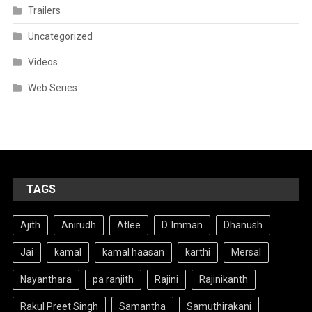
Trailers
Uncategorized
Videos
Web Series
TAGS
Ajith
Anirudh
Atlee
D. Imman
Dhanush
Jai
kamal
kamal haasan
karthi
Mersal
Nayanthara
pa ranjith
Rajini
Rajinikanth
Rakul Preet Singh
Samantha
Samuthirakani