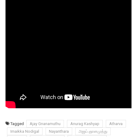
Tagged
Ajay Gnanamuthu
Anurag Kashyap
Atharva
Imaikka Nodigal
Nayanthara
அஜய் ஞானமுத்து