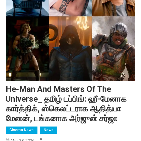
He-Man And Masters Of The
Universe_ தமிழ் டப்பிங்: ஹீ-மேனாக
கார்த்திக், ஸ்கெலட்டராக ஆதித்யா
மேனன், டங்கனாக அர்ஜுன் சர்ஜா
Cinema News
News
May 28, 2026