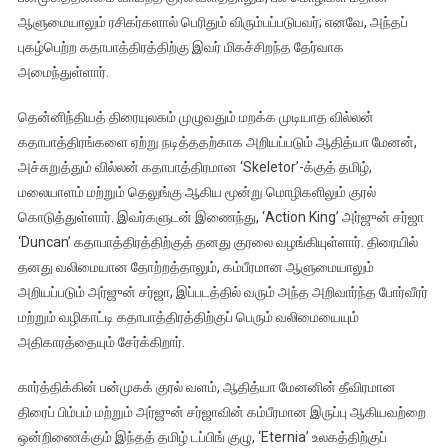
ஆளுமையாலும் ரசிகர்களால் பெரிதும் விரும்பப்படுபவர்; எனவே, அந்தப்
புகழ்பெற்ற கதாபாத்திரத்திற்கு இவர் மிகச்சிறந்த தேர்வாக
அமைந்துள்ளார்.
தென்னிந்தியத் திரையுலகம் முழுவதும் மறக்க முடியாத வில்லன்
கதாபாத்திரங்களை ஏற்று நடித்ததற்காக அறியப்படும் ஆதித்யா மேனன்,
அச்சுறுத்தும் வில்லன் கதாபாத்திரமான ‘Skeletor’-க்குத் தமிழ்,
மலையாளம் மற்றும் தெலுங்கு ஆகிய மூன்று மொழிகளிலும் குரல்
கொடுத்துள்ளார். இவர்களுடன் இணைந்து, ‘Action King’ அர்ஜுன் சர்ஜா
‘Duncan’ கதாபாத்திரத்திற்குத் தனது குரலை வழங்கியுள்ளார். திரையில்
தனது வலிமையான தோற்றத்தாலும், கம்பீரமான ஆளுமையாலும்
அறியப்படும் அர்ஜுன் சர்ஜா, இப்படத்தில் வரும் அந்த அறிவார்ந்த போர்வீரர்
மற்றும் வழிகாட்டி கதாபாத்திரத்திற்குப் பெரும் வலிமையையும்
அதிகாரத்தையும் சேர்க்கிறார்.
கார்த்திக்கின் பன்முகக் குரல் வளம், ஆதித்யா மேனனின் தீவிரமான
திரைப் பிம்பம் மற்றும் அர்ஜுன் சர்ஜாவின் கம்பீரமான இருப்பு ஆகியவற்றை
ஒன்றிணைக்கும் இந்தத் தமிழ் டப்பிங் குழு, ‘Eternia’ உலகத்திற்குப்