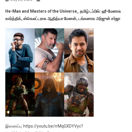
He-Man and Masters of the Universe_ தமிழ் டப்பிங்: ஹீ-மேனாக
கார்த்திக், ஸ்கெலட்டராக ஆதித்யா மேனன், டங்கனாக அர்ஜுன் சர்ஜா
இணைப்பு: https://youtu.be/rrMqGXDYVyc?