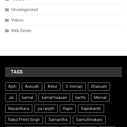
Uncategorized
Videos
Web Series
TAGS
Ajith
Anirudh
Atlee
D. Imman
Dhanush
Jai
kamal
kamal haasan
karthi
Mersal
Nayanthara
pa ranjith
Rajini
Rajinikanth
Rakul Preet Singh
Samantha
Samuthirakani