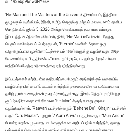
si=493ebp96nw3NYesP
‘He-Man and The Masters of the Universe’ திரைப்படம், இந்தியா
முழுவதும் ஆங்கிலம், இந்தி, தமிழ், தெலுங்கு மற்றும் மலையாளம் ஆகிய
மொழிகளில் ஜூன் 5, 2026 அன்று வெளியாகத் தயாராக உள்ளது.
இப்படத்தின் ஆங்கில டிரெய்லர், தீவிர ‘He-Man’ ரசிகர்களிடமிருந்து
பெரும் வரவேற்பைப் பெற்றதுடன், ‘Eternia’ உலகின் மீதான ஒரு
விறுவிறுப்பான முன்னோட்டத்தையும் ரசிகர்களுக்கு வழங்கியது; அதே
வேளையில், சமீபத்தில் வெளியான தமிழ் டிரெய்லரும் தமிழ் ரசிகர்கள்
மத்தியில் மிகுந்த உற்சாகத்தை ஏற்படுத்தியுள்ளது.
இப்படத்தைச் சுற்றியுள்ள எதிர்பார்ப்பை மேலும் அதிகரிக்கும் வகையில்,
புகழ்பெற்ற பின்னணிப் பாடகர் கார்த்திக் தலைமையிலான வலிமையான
தமிழ் குரல் கலைஞர்கள் குழு அமைந்துள்ளது. இவர், அந்தப் புகழ்பெற்ற
சூப்பர்ஹீரோ கதாபாத்திரமான ‘He-Man’-க்குத் தனது குரலை
வழங்கியுள்ளார். ‘Raavan’ படத்தில் வரும் “Behene De”, ‘Ghajini’ படத்தில்
வரும் “Oru Maalai”, மற்றும் ‘7 Aum Arivu’ படத்தில் வரும் “Mun Andhi”
போன்ற மறக்க முடியாத பாடல்களுக்காக அறியப்படும் கார்த்திக், தனது
பன்முகத்தன்மை வாய்ந்த குரல் வளத்தாலும், பல மொழிகள் மீதான