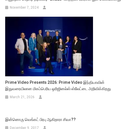
November 7, 2024
Prime Video Presents 2026: Prime Video இந்தியாவின்
இதுவரையிலான மிகப்பெரிய ஒரிஜினல்ஸ் ஸ்லேட்டை அறிவிக்கிறது
March 21, 2026
இன்னொரு வெங்கட் பிரபு ஆகிறாரா சிவா??
December 9, 2017