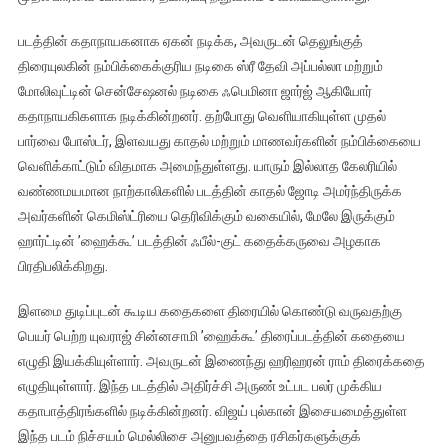
படத்தின் கதாநாயகனாக ஏகன் நடிக்க, அவருடன் தெலுங்குத்
திரையுலகின் நம்பிக்கைக்குரிய நடிகை ஸ்ரீ தேவி அப்பல்லா மற்றும்
மோலிவுட்டின் சென்சேஷனல் நடிகை ஃபெமினா ஜார்ஜ் ஆகியோர்
கதாநாயகிகளாக நடிக்கின்றனர். தற்போது வெளியாகியுள்ள முதல்
பார்வை போஸ்டர், இளவயது காதல் மற்றும் மாணவர்களின் நம்பிக்கையை
வெளிக்காட்டும் விதமாக அமைந்துள்ளது. யாரும் இல்லாத கேலரியில்
வண்ணமயமான நாற்காலிகளில் படத்தின் காதல் ஜோடி அமர்ந்திருக்க
அவர்களின் கெமிஸ்ட்ரியை தெரிவிக்கும் வகையில், மேலே இருக்கும்
ஹார்ட்டின் ’ஹைக்கூ’ படத்தின் ஃபீல்-குட் கதைக்கருவை அழகாக
பிரதிபலிக்கிறது.
இளமை துடிப்புடன் கூடிய கதைகளை திரையில் கொண்டு வருவதற்கு
பெயர் பெற்ற யுவராஜ் சின்னசாமி ’ஹைக்கூ’ திரைப்படத்தின் கதையை
எழுதி இயக்கியுள்ளார். அவருடன் இணைந்து ஹரிஹரன் ராம் திரைக்கதை
எழுதியுள்ளார். இந்த படத்தில் அதிர்ச்சி அருண் உட்பட பலர் முக்கிய
கதாபாத்திரங்களில் நடிக்கின்றனர். விஜய் புல்கான் இசையமைத்துள்ள
இந்த படம் நிச்சயம் மெல்லிசை அனுபவத்தை ரசிகர்களுக்குக்