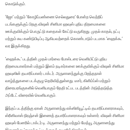
கொடுக்கும்.
‘ஜோ’ மற்றும் ’கோழிப்பண்ணை செல்லதுரை’ போன்ற வெற்றிப்
படங்களுக்குப் பிறகு விஷன் சினிமா ஹவுஸ் புதிய திறமைகளை
ஊக்குவிக்கும் பொருட்டு கதைகள் கேட்டு வருகிறது. முதல் காதல், நட்பு
மற்றும் சுய கண்டுபிடிப்பு ஆகியவற்றைக் கொண்டாடும் படமாக ‘ஹைக்கூ’
வர இருக்கிறது.
’ஹைக்கூ’ படத்தின் முதல் பார்வை போஸ்டரை வெளியிட்டு புதிய
திறமையாளர்கள் மற்றும் இளம் நடிகர்களை ஊக்குவிக்கும் விஷன் சினிமா
ஹவுஸின் தயாரிப்பாளர் டாக்டர். அருளானந்துக்கு பிறந்தநாள்
வாழ்த்துகளை படக்குழு தெரிவித்துள்ளது. டீசர், கிளிம்ப்ஸ் மற்றும்
திரையரங்குகளில் வெளியாகும் தேதி உட்பட படத்தின் அடுத்தடுத்த
அப்டேட் விரைவில் வெளியாகும்.
இந்தப் படத்திற்கு ஏகன் அருளானந்து எக்ஸிகியூட்டிவ் தயாரிப்பாளராகவும்,
ஸ்ரீனிவாஸ் நிரஞ்சன் இணைத் தயாரிப்பாளராகவும் உள்ளார். விஷன் சினிமா
ஹவுஸ் பேனரில் டாக்டர் டி. அருளானந்து மற்றும் மேத்யூ அருளானந்து
இணைந்து ‘ஹைக்கூ’ படத்தைத் தயாரிக்கிறார்கள்.