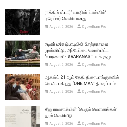
ராக்கிங் ஸ்டார்’ யாஷின் ‘டாக்ஸிக்’
டிரெய்லர் வெளியானது!
August 9, 2026
Dgowdham Pro
நடிகர் மகேஷ்பாபுவின் பிறந்தநாளை
முன்னிட்டு, அப்டேட்டை வெளியிட்ட
‘வாரணாசி- #VARANASI’ படக் குழு
August 9, 2026
Dgowdham Pro
ஆகஸ்ட் 21 ஆம் தேதி திரையரங்குகளில்
வெளியாகிறது ‘ONE MAN’ திரைப்படம்
August 9, 2026
Dgowdham Pro
சீனு ராமசாமியின் ‘பெரும் மௌனங்கள்’
நூல் வெளியீடு
August 9, 2026
Dgowdham Pro