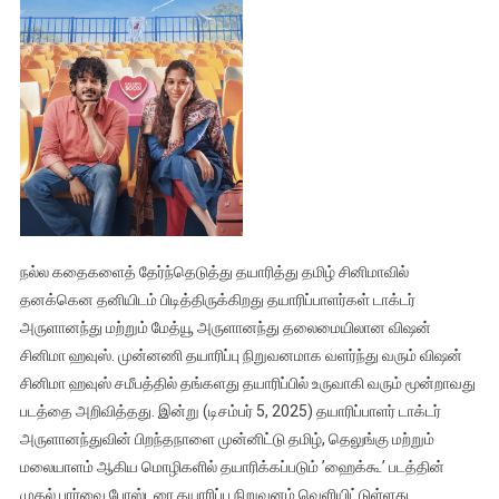
நல்ல கதைகளைத் தேர்ந்தெடுத்து தயாரித்து தமிழ் சினிமாவில்
தனக்கென தனியிடம் பிடித்திருக்கிறது தயாரிப்பாளர்கள் டாக்டர்
அருளானந்து மற்றும் மேத்யூ அருளானந்து தலைமையிலான விஷன்
சினிமா ஹவுஸ். முன்னணி தயாரிப்பு நிறுவனமாக வளர்ந்து வரும் விஷன்
சினிமா ஹவுஸ் சமீபத்தில் தங்களது தயாரிப்பில் உருவாகி வரும் மூன்றாவது
படத்தை அறிவித்தது. இன்று (டிசம்பர் 5, 2025) தயாரிப்பாளர் டாக்டர்
அருளானந்துவின் பிறந்தநாளை முன்னிட்டு தமிழ், தெலுங்கு மற்றும்
மலையாளம் ஆகிய மொழிகளில் தயாரிக்கப்படும் ’ஹைக்கூ’ படத்தின்
முதல் பார்வை போஸ்டரை தயாரிப்பு நிறுவனம் வெளியிட்டுள்ளது.