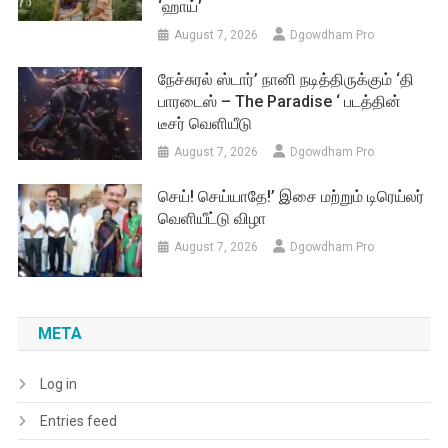
‘ஹாய்’
August 7, 2026
Dgowdham Pro
நேச்சுரல் ஸ்டார்’ நானி நடித்திருக்கும் ‘தி
பாரடைஸ் – The Paradise ‘ படத்தின்
டீசர் வெளியீடு
August 7, 2026
Dgowdham Pro
செய்! செய்யாதே!’ இசை மற்றும் டிரெய்லர்
வெளியீட்டு விழா
August 7, 2026
Dgowdham Pro
META
Log in
Entries feed