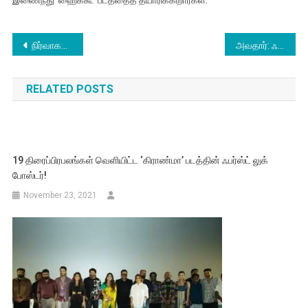
Post
நிர்வாகம் பொறுப்பல்ல’ திரைவிமர்சனம்
அவதார்: ஃபயர் அண்ட் ஆஷ்’ திரைப்படத்திற்கான ஐமேக்ஸ் முன்பதிவுகள் நாடு முழுவதும் இன்று தொடங்குகிறது! உங்கள் டிக்கெட்டை இப்போதே முன்பதிவு செய்யுங்கள்
navigation
RELATED POSTS
19 திரைப்பிரபலங்கள் வெளியிட்ட ‘கிராண்மா’ படத்தின் ஃபர்ஸ்ட் லுக்
போஸ்டர்!
November 23, 2021