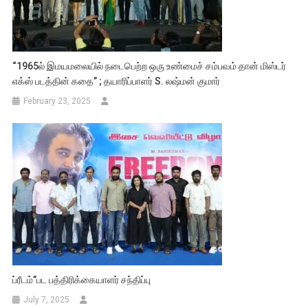
“1965ல் இமயமலையில் நடைபெற்ற ஒரு உண்மைச் சம்பவம் தான் மிஸ்டர்
எக்ஸ் படத்தின் கதை” ; தயாரிப்பாளர் S. லஷ்மன் குமார்
February 23, 2025
ப்ரீடம்”பட பத்திரிக்கையாளர் சந்திப்பு
July 7, 2025