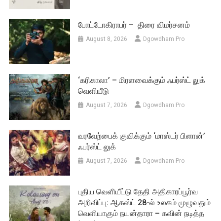
போட்டோகிராபர் – திரை விமர்சனம்
August 8, 2026
Dgowdham Pro
‘கரிகாலா’ – மிரளவைக்கும் ஃபர்ஸ்ட் லுக்
வெளியீடு
August 7, 2026
Dgowdham Pro
வரவேற்பைக் குவிக்கும் ‘மாஸ்டர் பிளான்’
ஃபர்ஸ்ட் லுக்
August 7, 2026
Dgowdham Pro
புதிய வெளியீட்டு தேதி அதிகாரப்பூர்வ
அறிவிப்பு: ஆகஸ்ட் 28-ல் உலகம் முழுவதும்
வெளியாகும் நயன்தாரா – கவின் நடித்த