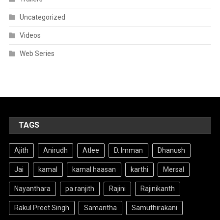
Uncategorized
Videos
Web Series
TAGS
Ajith
Anirudh
Atlee
D. Imman
Dhanush
Jai
kamal
kamal haasan
karthi
Mersal
Nayanthara
pa ranjith
Rajini
Rajinikanth
Rakul Preet Singh
Samantha
Samuthirakani