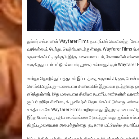
துல்கர் சல்மானின் Wayfarer Films தயாரிப்பில் வெளிவந்த “லோக
வரவேற்பைப் பெற்று, வெற்றியடைந்துள்ளது. Wayfarer Films ப
உருவாக்கப்பட்டிருக்கும் இந்த மலையாள படம், கேரளாவின் எல்லை
வருகிறது. படம் மட்டுமல்லாமல், துல்கர் சல்மானுக்கும் Wayfarer F
உயர்தர தொழில்நுட்பத்துடன் இப்படத்தை உருவாக்கி, ஒரு பெ
சொல்லியிருப்பது—மலையாள சினிமாவில் இதுவரை நடந்திராத ஒன
எடுத்துள்ளார். இது மலையாள சினிமா தயாரிப்பாளர்களின் வரலாற்
சூப்பர் ஹீரோ சினிமாடிக் யூனிவர்ஸ் தொடங்கப்பட்டுள்ளது.
சக்தியாகவே Wayfarer Films மாறியுள்ளது. இதற்கு முன் பல ச
இந்த பேனர் ஒரு புதிய மைல்கல்லை அடைந்துள்ளது. துல்கர் சல்ம
திருப்புமுனையாக அமைந்துள்ளது. நடிகராக மட்டுமல்ல, தயாரிப்பாளர