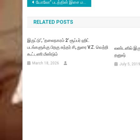
Post
யோலோ” படத்தின் இசை மற்றும் டிரெய்லர் வெளியீட்டுவிழா
navigation
RELATED POSTS
இருட்டு’, ‘தலைநகரம் 2’ சூப்பர் ஹிட்
படங்களுக்கு பிறகு சுந்தர் சி, துரை V.Z. வெற்றி
லண்டனில் இரு
கூட்டணி மீண்டும்
தனுஷ்
March 18, 2026
July 5, 201