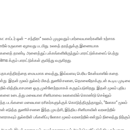
ா: சாப்டர் ஒன் – சந்திரா” உலகம் முழுவதும் பார்வையாளர்களின் உற்சாக
ேனரில் உருவான ஏழாவது படமிது. உலகத் தரத்துக்கு இணையாக
களைத் தாண்டி அனைத்துப் பக்கங்களிலிருந்தும் பாராட்டுக்களைப் பெற்று
ilms க்கும் பாராட்டுக்கள் குவிந்து வருகிறது.
ண் கதாபாத்திரத்தை மையமாக வைத்து, இவ்வளவு பெரிய கேன்வாஸில் கதை
்று. இதன் மூலம் துல்கர் மிகத் துணிச்சலான, தொலைநோக்குடன் கூடிய முடிவ
றில் வித்தியாசமான ஒரு முன்னேற்றமாகக் கருதப்படுகிறது. இதன் மூலம் புதிய
 எல்லைகளை உடைத்து மலையாள சினிமாவை உலகளவில் கொண்டு செல்லும்
ிறந்த படங்களை மலையாள ரசிகர்களுக்குக் கொடுத்திருந்தாலும், “லோகா” மூலம்
ான் எடுத்த துணிச்சலான இந்த முயற்சி, இந்திய சினிமாவின் வரலாற்றில்
ாகவும் துல்கரின் பங்களிப்பு லோகா மூலம் வரலாற்றில் என்றும் நிலைத்து நிற்கும்