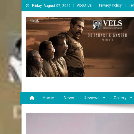
Skip
About Us
Privacy Policy
Te
Friday, August 07, 2026
to
content
Cinema Paarvai
சினிமா பார்வை
Home
News
Reviews
Gallery