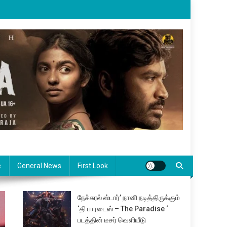
e
General News
First Look
நேச்சுரல் ஸ்டார்’ நானி நடித்திருக்கும்
‘தி பாரடைஸ் – The Paradise ‘
படத்தின் டீசர் வெளியீடு