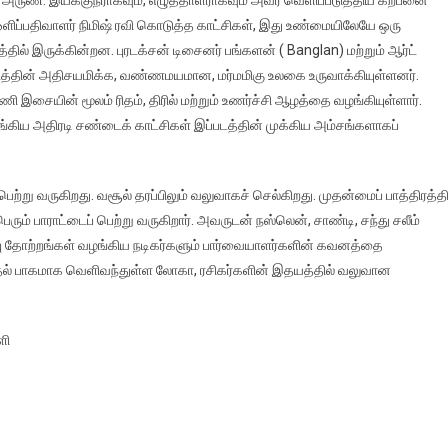
க் அருண். இயக்குநராகவும், எழுத்தாளராகவும் அவர் வெளிப்படுத்திய கற்பனை
ஒளிப்பதிவாளர் நிமிஷ் ரவி கொடுத்த காட்சிகள், இது உண்மையிலேயே ஒரு
ில் இருக்கின்றன. புரடக்சன் டிசைனர் பங்களன் ( Banglan) மற்றும் ஆர்ட்
த படத்தின் அதிசயமிக்க, வண்ணமயமான, மர்மமிகு உலகை உருவாக்கியுள்ளனர்.
இசையின் மூலம் ரிதம், திரில் மற்றும் உணர்ச்சி ஆழத்தை வழங்கியுள்ளார்.
ங்கிய அதிரடி சண்டைக் காட்சிகள் இப்படத்தின் முக்கிய அம்சங்களாகப்
ற்று வருகிறது. வசூல் தரப்பிலும் வலுவாகச் செல்கிறது. முதன்மைப் பாத்திரத்தி
ரும் பாராட்டைப் பெற்று வருகிறார். அவருடன் நஸ்லென், சாண்டி, சந்து சலீம்
றப்பு தோற்றங்கள் வழங்கிய நடிகர்களும் பார்வையாளர்களின் கவனத்தை
் முதல் பாகமாக வெளிவந்துள்ள லோகா, ரசிகர்களின் இதயத்தில் வலுவான
ளி