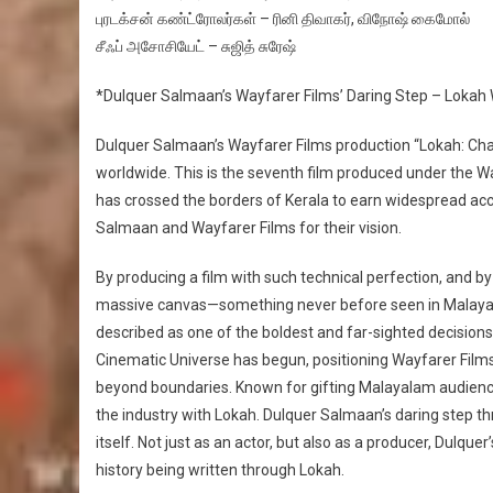
புரடக்சன் கண்ட்ரோலர்கள் – ரினி திவாகர், விநோஷ் கைமோல்
சீஃப் அசோசியேட் – சுஜித் சுரேஷ்
*Dulquer Salmaan’s Wayfarer Films’ Daring Step – Lokah 
Dulquer Salmaan’s Wayfarer Films production “Lokah: C
worldwide. This is the seventh film produced under the W
has crossed the borders of Kerala to earn widespread accl
Salmaan and Wayfarer Films for their vision.
By producing a film with such technical perfection, and by
massive canvas—something never before seen in Malayal
described as one of the boldest and far-sighted decision
Cinematic Universe has begun, positioning Wayfarer Film
beyond boundaries. Known for gifting Malayalam audiences
the industry with Lokah. Dulquer Salmaan’s daring step thr
itself. Not just as an actor, but also as a producer, Dulqu
history being written through Lokah.