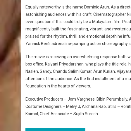
Equally noteworthy is the name Dominic Arun. As a director
astonishing audiences with his craft. Cinematographer Nim
even question if this could truly be a Malayalam film. Pr
magnificently built the fascinating, vibrant, and mysteri
praised for the rhythm, thrill, and emotional depth he i
Yannick Ben’s adrenaline-pumping action choreography sta
The movie is receiving an overwhelming response both with
box office. Kalyani Priyadarshan, who plays the title role,
Naslen, Sandy, Chandu Salim Kumar, Arun Kurian, Vijayar
attention of the audience. As the first installment of a mu
foundation in the hearts of viewers.
Executive Producers – Jom Varghese, Bibin Perumbally, 
Costume Designers – Melvy J, Archana Rao, Stills – Rohith
Kaimol, Chief Associate – Sujith Suresh