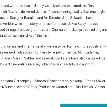
 and writer, he has brilliantly visualized and executed the film,
ish Ravi has delivered visuals of such stunning quality that one might
oduction Designer Banglan and Art Director Jithu Sebastian have
ous world in which the story unfolds. Composer Jakes Bejoy has been
nfused through his background score. Chaman Chacko’s precise editing an
nd out as highlights of the film.
in Kerala and internationally, while also performing impressively at th
 has earned high acclaim for her stellar performance. Alongside her,
aghavan, Sarath Sabha, and several guest stars have also captured the
lti-part cinematic universe, Lokah has successfully laid a strong
Additional Screenplay – Shanthi Balachandran, Makeup – Ronax Xavier,
 K Suresh, Amal K Sadar, Production Controllers – Rini Divakar, Vinosh