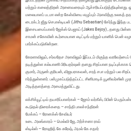
இப்படத்தின் முக்கிய சிறப்பாகத் திகழ்வது இயக்குநர் டொமினி
மற்றும் கலைத்திறன் அனைவரையும் ஆச்சரியப்படுத்தியுள்ளது. 
மலையாளப் படமா என்ற கேள்வியை எழுப்பும் அளவிற்கு உலகத் தரத்த
டைரக்டர் ஜீது செபாஸ்டியன் (Jithu Sebastian) சேர்ந்து இந்
இசையமைப்பாளர் ஜேக்ஸ் பெஜாய் (Jakes Bejoy) , தனது பின்னணி 
சாமன் சகோவின் கூர்மையான எடிட்டிங் மற்றும் யானிக் பென் வழ
பார்க்கப்படுகின்றன.
கேரளாவிலும், சர்வதேச அளவிலும் இப்படம் மிகுந்த வரவேற்பைப் பெ
நடித்துள்ள கல்யாணி பிரியதர்ஷன் தனது சிறப்பான நடிப்புக்காக பெ
குமார், அருண் குரியன், விஜயராகவன், சரத் சபா மற்றும் பல சி
ஈர்த்துள்ளனர். பன்முகப்படுத்தப்பட்ட சினிமாடிக் யூனிவர்ஸின
அடித்தளத்தை அமைத்துவிட்டது.
எக்சிக்யூட்டிவ் தயாரிப்பாளர்கள் – ஜோம் வர்கீஸ், பிபின் பெரும்பள்
கூடுதல் திரைக்கதை – சாந்தி பாலச்சந்திரன்
மேக்கப் – ரோனக்ஸ் சேவியர்
உடை அலங்காரம் – மெல்வி ஜே, அர்ச்சனா ராவ்
ஸ்டில்ஸ் – ரோஹித் கே சுரேஷ், அமல் கே சதார்