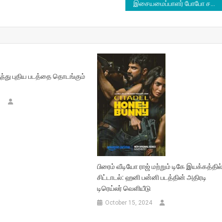
இசையமைப்பாளர் போபோ சசியின் ‘பிஃபோர் ஐ ஃபேட் அவே’ (Before I Fade Away) இசை ஆல்பம் வெளியீடு
ந்து புதிய படத்தை தொடங்கும்
9
பிரைம் வீடியோ ராஜ் மற்றும் டிகே இயக்கத்தில
சிட்டாடல்: ஹனி பன்னி படத்தின் அதிரடி
டிரெய்லர் வெளியீடு
October 15, 2024