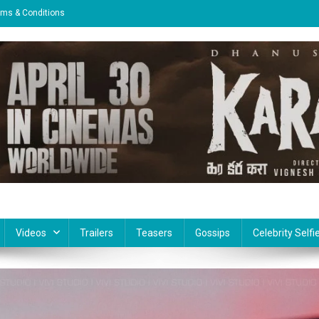
rms & Conditions
Videos
Trailers
Teasers
Gossips
Celebrity Selfi