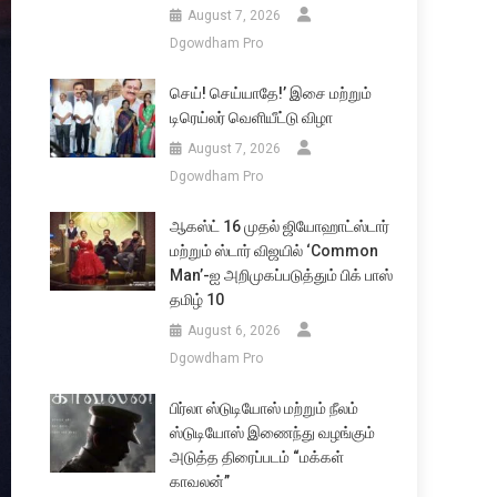
August 7, 2026
Dgowdham Pro
செய்! செய்யாதே!’ இசை மற்றும்
டிரெய்லர் வெளியீட்டு விழா
August 7, 2026
Dgowdham Pro
ஆகஸ்ட் 16 முதல் ஜியோஹாட்ஸ்டார்
மற்றும் ஸ்டார் விஜயில் ‘Common
Man’-ஐ அறிமுகப்படுத்தும் பிக் பாஸ்
தமிழ் 10
August 6, 2026
Dgowdham Pro
பிர்லா ஸ்டுடியோஸ் மற்றும் நீலம்
ஸ்டுடியோஸ் இணைந்து வழங்கும்
அடுத்த திரைப்படம் “மக்கள்
காவலன்”