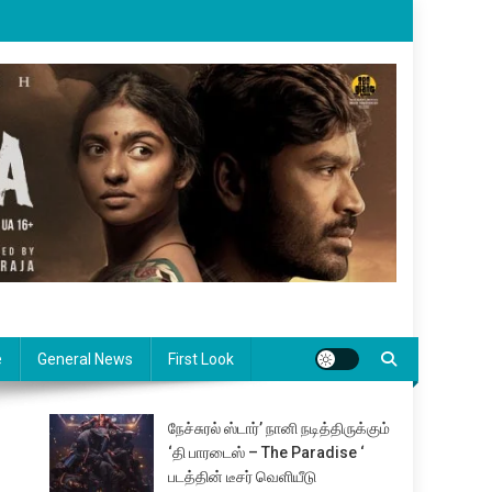
e
General News
First Look
நேச்சுரல் ஸ்டார்’ நானி நடித்திருக்கும்
‘தி பாரடைஸ் – The Paradise ‘
படத்தின் டீசர் வெளியீடு