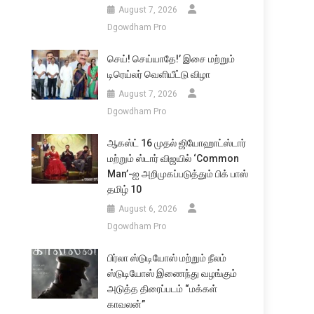
August 7, 2026
Dgowdham Pro
செய்! செய்யாதே!’ இசை மற்றும்
டிரெய்லர் வெளியீட்டு விழா
August 7, 2026
Dgowdham Pro
ஆகஸ்ட் 16 முதல் ஜியோஹாட்ஸ்டார்
மற்றும் ஸ்டார் விஜயில் ‘Common
Man’-ஐ அறிமுகப்படுத்தும் பிக் பாஸ்
தமிழ் 10
August 6, 2026
Dgowdham Pro
பிர்லா ஸ்டுடியோஸ் மற்றும் நீலம்
ஸ்டுடியோஸ் இணைந்து வழங்கும்
அடுத்த திரைப்படம் “மக்கள்
காவலன்”