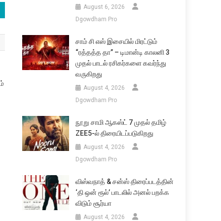
August 6, 2026
Dgowdham Pro
சாம் சி எஸ் இசையில் மிரட்டும்
“ரத்தத்த தா” – டிமான்டி காலனி 3
முதல் பாடல் ரசிகர்களை கவர்ந்து
வருகிறது
ம்
August 4, 2026
Dgowdham Pro
நூறு சாமி ஆகஸ்ட் 7 முதல் தமிழ்
ZEE5-ல் திரையிடப்படுகிறது
August 4, 2026
Dgowdham Pro
விஸ்வநாத் & சன்ஸ் திரைப்படத்தின்
‘தி ஒன் ரூல்’ பாடலில் அனல் பறக்க
விடும் சூர்யா
August 4, 2026