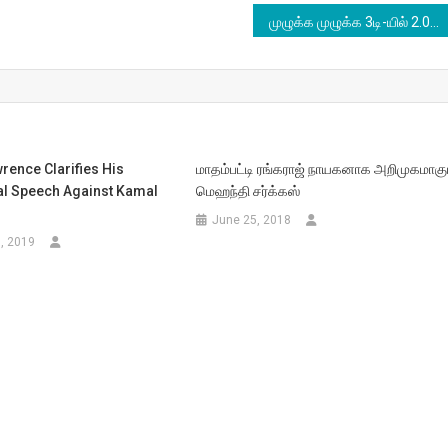
முழுக்க முழுக்க 3டி-யில் 2.0
rence Clarifies His
மாதம்பட்டி ரங்கராஜ் நாயகனாக அறிமுகமாகு
al Speech Against Kamal
மெஹந்தி சர்க்கஸ்
June 25, 2018
, 2019