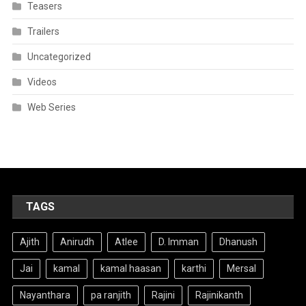
Teasers
Trailers
Uncategorized
Videos
Web Series
TAGS
Ajith
Anirudh
Atlee
D. Imman
Dhanush
Jai
kamal
kamal haasan
karthi
Mersal
Nayanthara
pa ranjith
Rajini
Rajinikanth