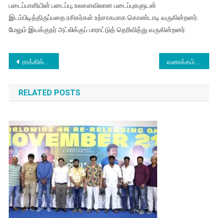
படைப்பாளியின் படைப்பு, உலகளவிலான படைப்புகளுடன்
இடம்பிடித்திருப்பதை ரசிகர்கள் உற்சாகமாக கொண்டாடி வருகின்றனர்.
மேலும் இயக்குநர் அட்லிக்குப் பாராட்டுத் தெரிவித்து வருகின்றனர்.
Post
ராக்கிங் ஸ்டார் யாஷின் அடுத்த பட டைட்டில் “டாக்சிக்
வணக்கம். நான் இயக்குனர் அமீர்
navigation
RELATED POSTS