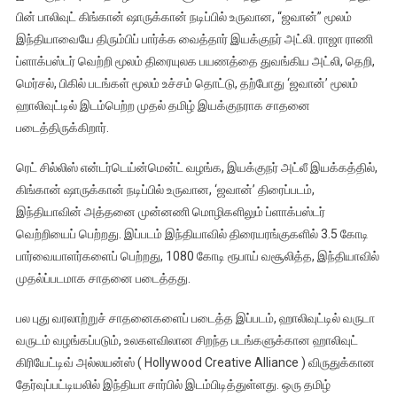
பின் பாலிவுட் கிங்கான் ஷாருக்கான் நடிப்பில் உருவான, “ஜவான்” மூலம்
இந்தியாவையே திரும்பிப் பார்க்க வைத்தார் இயக்குநர் அட்லி. ராஜா ராணி
ப்ளாக்பஸ்டர் வெற்றி மூலம் திரையுலக பயணத்தை துவங்கிய அட்லி, தெறி,
மெர்சல், பிகில் படங்கள் மூலம் உச்சம் தொட்டு, தற்போது ‘ஜவான்’ மூலம்
ஹாலிவுட்டில் இடம்பெற்ற முதல் தமிழ் இயக்குநராக சாதனை
படைத்திருக்கிறார்.
ரெட் சில்லிஸ் என்டர்டெய்ன்மென்ட் வழங்க, இயக்குநர் அட்லீ இயக்கத்தில்,
கிங்கான் ஷாருக்கான் நடிப்பில் உருவான, ‘ஜவான்’ திரைப்படம்,
இந்தியாவின் அத்தனை முன்னணி மொழிகளிலும் ப்ளாக்பஸ்டர்
வெற்றியைப் பெற்றது. இப்படம் இந்தியாவில் திரையரங்குகளில் 3.5 கோடி
பார்வையாளர்களைப் பெற்றது, 1080 கோடி ரூபாய் வசூலித்த, இந்தியாவில்
முதல்ப்படமாக சாதனை படைத்தது.
பல புது வரலாற்றுச் சாதனைகளைப் படைத்த இப்படம், ஹாலிவுட்டில் வருடா
வருடம் வழங்கப்படும், உலகளவிலான சிறந்த படங்களுக்கான ஹாலிவுட்
கிரியேட்டிவ் அல்லயன்ஸ் ( Hollywood Creative Alliance ) விருதுக்கான
தேர்வுப்பட்டியலில் இந்தியா சார்பில் இடம்பிடித்துள்ளது. ஒரு தமிழ்