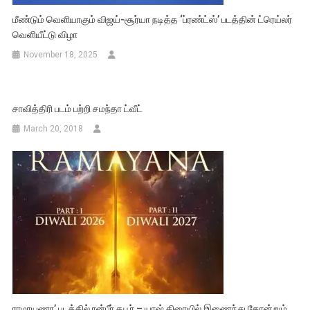
மீண்டும் வெளியாகும் விஜய்-சூர்யா நடித்த ‘ப்ரண்ட்ஸ்’ படத்தின் ட்ரெய்லர்
வெளியீட்டு விழா
November 18, 2025
சாவித்திரி படம் பற்றி சமந்தா ட்வீட்
March 20, 2018
ராமாயணா’ படத்தில் ரன்பீர் கபூர் – யாஷ் திரையில் இணைந்து தோன்றும்