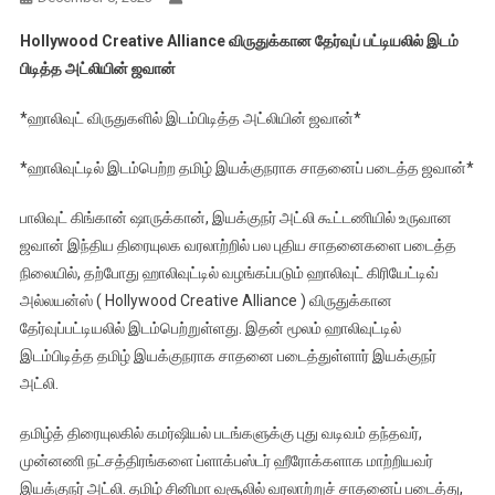
Hollywood Creative Alliance விருதுக்கான தேர்வுப் பட்டியலில் இடம்
பிடித்த அட்லியின் ஜவான்
*ஹாலிவுட் விருதுகளில் இடம்பிடித்த அட்லியின் ஜவான்*
*ஹாலிவுட்டில் இடம்பெற்ற தமிழ் இயக்குநராக சாதனைப் படைத்த ஜவான்*
பாலிவுட் கிங்கான் ஷாருக்கான், இயக்குநர் அட்லி கூட்டணியில் உருவான
ஜவான் இந்திய திரையுலக வரலாற்றில் பல புதிய சாதனைகளை படைத்த
நிலையில், தற்போது ஹாலிவுட்டில் வழங்கப்படும் ஹாலிவுட் கிரியேட்டிவ்
அல்லயன்ஸ் ( Hollywood Creative Alliance ) விருதுக்கான
தேர்வுப்பட்டியலில் இடம்பெற்றுள்ளது. இதன் மூலம் ஹாலிவுட்டில்
இடம்பிடித்த தமிழ் இயக்குநராக சாதனை படைத்துள்ளார் இயக்குநர்
அட்லி.
தமிழ்த் திரையுலகில் கமர்ஷியல் படங்களுக்கு புது வடிவம் தந்தவர்,
முன்னணி நட்சத்திரங்களை ப்ளாக்பஸ்டர் ஹீரோக்களாக மாற்றியவர்
இயக்குநர் அட்லி. தமிழ் சினிமா வசூலில் வரலாற்றுச் சாதனைப் படைத்து,