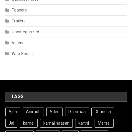
Teasers
Trailers
Uncategorized
Videos
Web Series
TAGS
Ajith
Anirudh
Atlee
D. Imman
Dhanush
Jai
kamal
kamal haasan
karthi
Mersal