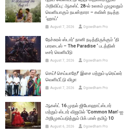
அறிவிப்பு: ஆகஸ்ட் 28-ல் உலகம் முழுவதும்
வெளியாகும் நயன்தாரா – கவின் நடித்த
‘ஹாய்’
August 7, 2026
Dgowdham Pro
நேச்சுரல் ஸ்டார்’ நானி நடித்திருக்கும் ‘தி
பாரடைஸ் – The Paradise ‘ படத்தின்
டீசர் வெளியீடு
August 7, 2026
Dgowdham Pro
செய்! செய்யாதே!’ இசை மற்றும் டிரெய்லர்
வெளியீட்டு விழா
August 7, 2026
Dgowdham Pro
ஆகஸ்ட் 16 முதல் ஜியோஹாட்ஸ்டார்
மற்றும் ஸ்டார் விஜயில் ‘Common Man’-ஐ
அறிமுகப்படுத்தும் பிக் பாஸ் தமிழ் 10
August 6, 2026
Dgowdham Pro