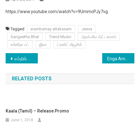
https://www.youtube.com/watch?v=9UmmcPJy7vg
Tagged
arambamay attakasam
Jeeva
Sangeetha Bhat
Trend Music
ஆரம்பமே அட்டகாசம்
சங்கீதா பட்
ஜீவா
ட்ரண்ட் மியூசிக்
Post
சம்திங் ஸ்பெஷலுடன் ‘பிளஸ் ஆர் மைனஸ்’ டீசர் வெளியீடு!
Enga Amma Rani Trailer – Exclusive
navigation
RELATED POSTS
Kaala (Tamil) – Release Promo
June 1, 2018