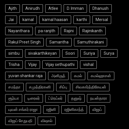
Ajith
Anirudh
Atlee
D. Imman
Dhanush
Jai
kamal
kamal haasan
karthi
Mersal
Nayanthara
pa ranjith
Rajini
Rajinikanth
Rakul Preet Singh
Samantha
Samuthirakani
simbu
sivakarthikeyan
Soori
Suriya
Surya
Trisha
Vijay
Vijay sethupathi
vishal
yuvan shankar raja
அனிருத்
கமல்
கமல்ஹாசன்
சமந்தா
சமுத்திரகனி
சிம்பு
சிவகார்த்திகேயன்
சூர்யா
டிரைலர்
ட்ரெய்லர்
தனுஷ்
நயன்தாரா
யுவன் சங்கர் ராஜா
ரஜினி
ரஜினிகாந்த்
விஜய்
விஜய் சேதுபதி
விஷால்