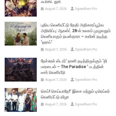
ஃபர்ஸ்ட் லுக்
August 7, 2026
Dgowdham Pro
புதிய வெளியீட்டு தேதி அதிகாரப்பூர்வ
அறிவிப்பு: ஆகஸ்ட் 28-ல் உலகம் முழுவதும்
வெளியாகும் நயன்தாரா – கவின் நடித்த
‘ஹாய்’
August 7, 2026
Dgowdham Pro
நேச்சுரல் ஸ்டார்’ நானி நடித்திருக்கும் ‘தி
பாரடைஸ் – The Paradise ‘ படத்தின்
டீசர் வெளியீடு
August 7, 2026
Dgowdham Pro
செய்! செய்யாதே!’ இசை மற்றும் டிரெய்லர்
வெளியீட்டு விழா
August 7, 2026
Dgowdham Pro