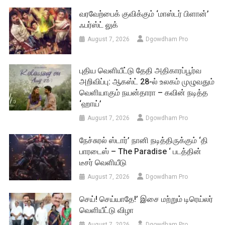
வரவேற்பைக் குவிக்கும் ‘மாஸ்டர் பிளான்’
ஃபர்ஸ்ட் லுக்
August 7, 2026
Dgowdham Pro
புதிய வெளியீட்டு தேதி அதிகாரப்பூர்வ
அறிவிப்பு: ஆகஸ்ட் 28-ல் உலகம் முழுவதும்
வெளியாகும் நயன்தாரா – கவின் நடித்த
‘ஹாய்’
August 7, 2026
Dgowdham Pro
நேச்சுரல் ஸ்டார்’ நானி நடித்திருக்கும் ‘தி
பாரடைஸ் – The Paradise ‘ படத்தின்
டீசர் வெளியீடு
August 7, 2026
Dgowdham Pro
செய்! செய்யாதே!’ இசை மற்றும் டிரெய்லர்
வெளியீட்டு விழா
August 7, 2026
Dgowdham Pro