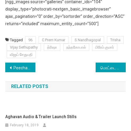
[ngg_images source=”galleries” container_ids=”104″
display_type=”photocrati-nextgen_basic_imagebrowser”
ajax_pagination=”0″ order_by=”sortorder” order_direction=”ASC”
returns=”included” maximum_entity_count=”500″]
Tagged
96
C Prem Kumar
S Nandhagopal
Trisha
Vijay Sethupathy
த்ரிஷா
நந்தகோபால்
பிரேம் குமார்
விஜய் சேதுபதி
Post
Peechankai – Moviebuff Sneak Peak
மொட்டை போட்டு, புருவத்தையும் எடுத்து விட்டார்கள் : இளையராஜா
navigation
RELATED POSTS
Aghavan Audio & Trailer Launch Stills
February 18, 2019