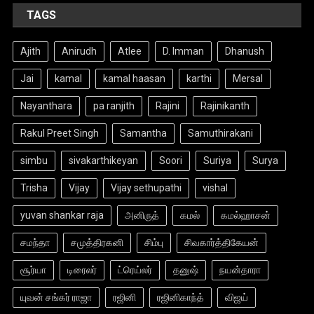
TAGS
Ajith
Anirudh
Atlee
D. Imman
Dhanush
Jai
kamal
kamal haasan
karthi
Mersal
Nayanthara
pa ranjith
Rajini
Rajinikanth
Rakul Preet Singh
Samantha
Samuthirakani
simbu
sivakarthikeyan
Soori
Suriya
Surya
Trisha
Vijay
Vijay sethupathi
vishal
yuvan shankar raja
அனிருத்
கமல்
கமல்ஹாசன்
சமந்தா
சமுத்திரகனி
சிம்பு
சிவகார்த்திகேயன்
சூர்யா
டிரைலர்
ட்ரெய்லர்
தனுஷ்
நயன்தாரா
யுவன் சங்கர் ராஜா
ரஜினி
ரஜினிகாந்த்
விஜய்