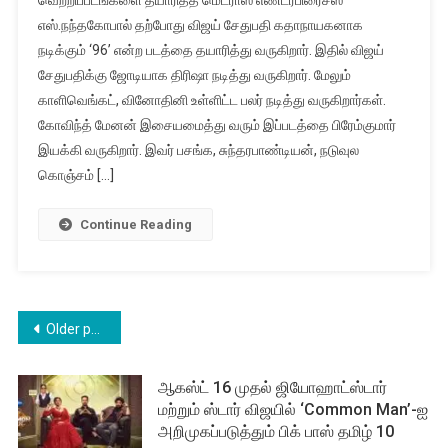
வெற்றிப்படங்களை தயாரித்த மெட்ராஸ் எண்டர்பிரைசஸ்
எஸ்.நந்தகோபால் தற்போது விஜய் சேதுபதி கதாநாயகனாக
நடிக்கும் ‘96’ என்ற படத்தை தயாரித்து வருகிறார். இதில் விஜய்
சேதுபதிக்கு ஜோடியாக திரிஷா நடித்து வருகிறார். மேலும்
காளிவெங்கட், வினோதினி உள்ளிட்ட பலர் நடித்து வருகிறார்கள்.
கோவிந்த் மேனன் இசையமைத்து வரும் இப்படத்தை பிரேம்குமார்
இயக்கி வருகிறார். இவர் பசங்க, சுந்தரபாண்டியன், நடுவுல
கொஞ்சம் […]
Continue Reading
Posts
Older posts
navigation
ஆகஸ்ட் 16 முதல் ஜியோஹாட்ஸ்டார்
மற்றும் ஸ்டார் விஜயில் ‘Common Man’-ஐ
அறிமுகப்படுத்தும் பிக் பாஸ் தமிழ் 10