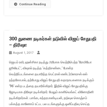
Continue Reading
300 துணை நடிகர்கள் நடுவில் விஜய் சேதுபதி
– திரிஷா
August 1, 2017
ஜெயம் ரவி, ஹன்சிகா நடித்து அமோக வெற்றிபெற்ற ‘ரோமியோ
ஜூலியட்’, விஷால் நடித்த ‘கத்திசண்டை’ போன்ற
வெற்றிப்படங்களை தயாரித்த மெட்ராஸ் எண்டர்பிரைசஸ் எஸ்
நந்தகோபால், தற்போது விஜய் சேதுபதி கதாநாயகனாக நடிக்கும்
‘96’ என்ற படத்தை தயாரிக்கிறார். இதில் விஜய் சேதுபதிக்கு
ஜோடியாக திரிஷா நடிக்கிறார். மேலும் காளிவெங்கட் வினோதினி
நடிக்கிறார்கள். பசங்க, சுந்தரபாண்டியன், நடுவுல கொஞ்சம்
பக்கத்த காணோம் உட்பட பல படங்களுக்கு ஒளிப்பதிவு செய்த