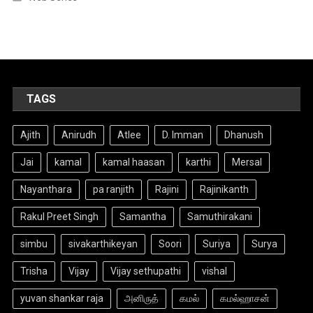
TAGS
Ajith
Anirudh
Atlee
D. Imman
Dhanush
Jai
kamal
kamal haasan
karthi
Mersal
Nayanthara
pa ranjith
Rajini
Rajinikanth
Rakul Preet Singh
Samantha
Samuthirakani
simbu
sivakarthikeyan
Soori
Suriya
Surya
Trisha
Vijay
Vijay sethupathi
vishal
yuvan shankar raja
அனிருத்
கமல்
கமல்ஹாசன்