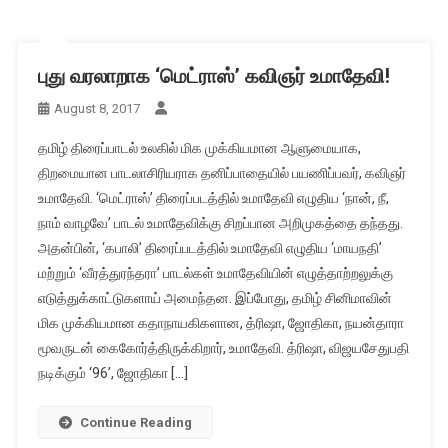
புது வரலாறாக ‘மெட்ராஸ்’ கவிஞர் உமாதேவி!
August 8, 2017
தமிழ் திரைப்பாடல் உலகில் மிக முக்கியமான ஆளுமையாக,
திறமையான பாடலாசிரியராக தனிப்பாதையில் பயணிப்பவர், கவிஞர்
உமாதேவி. ‘மெட்ராஸ்’ திரைப்படத்தில் உமாதேவி எழுதிய ‘நான், நீ,
நாம் வாழவே’ பாடல் உமாதேவிக்கு சிறப்பான அறிமுகத்தை தந்தது.
அதன்பின், ‘கபாலி’ திரைப்படத்தில் உமாதேவி எழுதிய ‘மாயநதி’
மற்றும் ‘வீரத்துரந்தரா’ பாடல்கள் உமாதேவியின் எழுத்தாற்றலுக்கு
எடுத்துக்காட்டுகளாய் அமைந்தன. இப்போது, தமிழ் சினிமாவின்
மிக முக்கியமான கதாநாயகிகளான, த்ரிஷா, ஜோதிகா, நயன்தாரா
மூவருடன் கைகோர்த்திருக்கிறார், உமாதேவி. த்ரிஷா, விஜயசேதுபதி
நடிக்கும் ‘96’, ஜோதிகா […]
Continue Reading