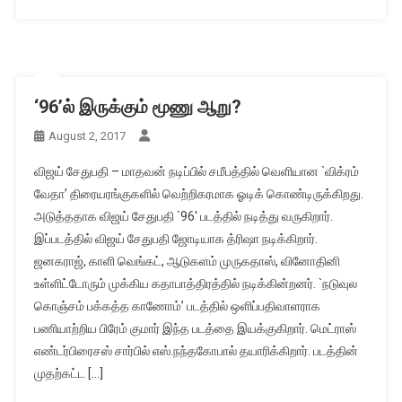
‘96’ல் இருக்கும் மூணு ஆறு?
August 2, 2017
விஜய் சேதுபதி – மாதவன் நடிப்பில் சமீபத்தில் வெளியான `விக்ரம்
வேதா’ திரையரங்குகளில் வெற்றிகரமாக ஓடிக் கொண்டிருக்கிறது.
அடுத்ததாக விஜய் சேதுபதி `96′ படத்தில் நடித்து வருகிறார்.
இப்படத்தில் விஜய் சேதுபதி ஜோடியாக த்ரிஷா நடிக்கிறார்.
ஜனகராஜ், காளி வெங்கட், ஆடுகளம் முருகதாஸ், வினோதினி
உள்ளிட்டோரும் முக்கிய கதாபாத்திரத்தில் நடிக்கின்றனர். `நடுவுல
கொஞ்சம் பக்கத்த காணோம்’ படத்தில் ஒளிப்பதிவாளராக
பணியாற்றிய பிரேம் குமார் இந்த படத்தை இயக்குகிறார். மெட்ராஸ்
எண்டர்பிரைசஸ் சார்பில் எஸ்.நந்தகோபால் தயாரிக்கிறார். படத்தின்
முதற்கட்ட […]