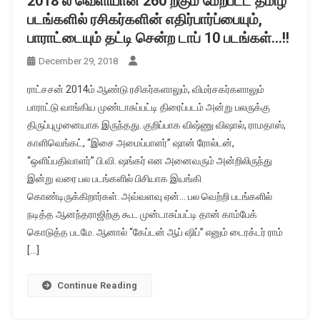
2018 ல் வெளியான 260 ற்கும் மேற்பட்ட தமிழ்
படங்களில் ரசிகர்களின் எதிர்பார்ப்பையும்,
பாராட்டையும் தட்டி சென்ற டாப் 10 படங்கள்…!!
December 29, 2018
ராட்சசன் 2014ம் ஆண்டு ரசிகர்களாலும், விமர்சகர்களாலும்
பாராட்டு வாங்கிய முண்டாசுப்பட்டி திரைப்படம் அன்று பலருக்கு
திருப்புமுனையாக இருந்தது. குறிப்பாக விஷ்ணு விஷால், ராமதாஸ்,
காளிவெங்கட், “இசை அமைப்பாளர்” ஷான் ரோல்டன்,
“ஒளிப்பதிவாளர்” பி.வி. ஷங்கர் என அனைவரும் அன்றிலிருந்து
இன்று வரை பல படங்களில் பிசியாக இயங்கி
கொண்டிருக்கிறார்கள். அவ்வளவு ஏன்… பல வெற்றி படங்களில்
நடித்த ஆனந்தராஜிற்கு கூட முன்டாசுப்பட்டி தான் காம்பேக்
கொடுத்த படமே. ஆனால் “கேப்டன் ஆப் ஷிப்” எனும் டைரக்டர் ராம்
[…]
Continue Reading