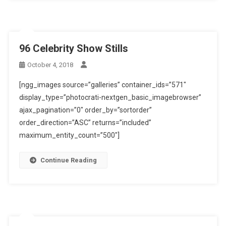
96 Celebrity Show Stills
October 4, 2018
[ngg_images source=”galleries” container_ids=”571″
display_type=”photocrati-nextgen_basic_imagebrowser”
ajax_pagination=”0″ order_by=”sortorder”
order_direction=”ASC” returns=”included”
maximum_entity_count=”500″]
Continue Reading