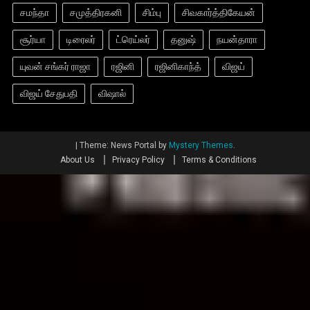
சமந்தா
சமுத்திரகனி
சிம்பு
சிவகார்த்திகேயன்
சூர்யா
டிரைலர்
ட்ரெய்லர்
தனுஷ்
நயன்தாரா
யுவன் சங்கர் ராஜா
ரஜினி
ரஜினிகாந்த்
விஜய்
விஜய் சேதுபதி
விஷால்
|
Theme: News Portal by
Mystery Themes
.
About Us
Privacy Policy
Terms & Conditions