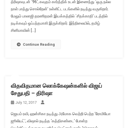
த்ரிஷாவுடன் `96′, கவுதம் கார்த்திக் உடன் இணைந்து `ஒரு நல்ல
நாள் பாத்து சொல்றேன்’ உள்ளிட்ட படங்களில் நடித்து வருகிறார்.
மேலும் பாலாஜி தரணிதரன் இயக்கத்தில் `சீதக்காதி’ படத்தில்
நடிக்கவும் ஒப்பந்தமாகி இருக்கிறார். இந்நிலையில், தமிழ்
சினிமாவின் […]
Continue Reading
விதவிதமான லொக்கேஷன்களில் விஜய்
சேதுபதி – திரிஷா
July 12, 2017
ஜெயம் ரவி, ஹன்சிகா நடித்து அமோக வெற்றி பெற்ற ‘ரோமியோ
ஜூலியட்’, விஷால் நடித்த ‘கத்திசண்டை’ போன்ற