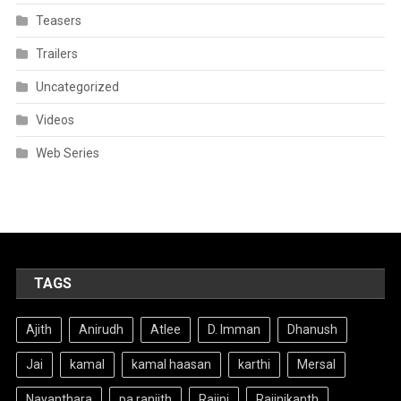
Teasers
Trailers
Uncategorized
Videos
Web Series
TAGS
Ajith
Anirudh
Atlee
D. Imman
Dhanush
Jai
kamal
kamal haasan
karthi
Mersal
Nayanthara
pa ranjith
Rajini
Rajinikanth