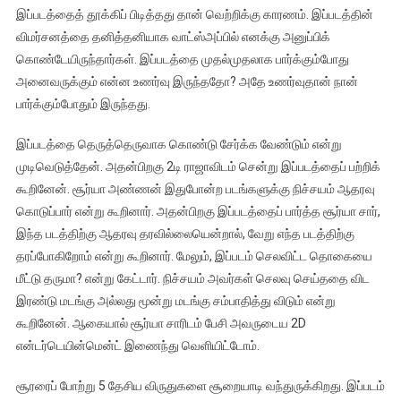
இப்படத்தைத் தூக்கிப் பிடித்தது தான் வெற்றிக்கு காரணம். இப்படத்தின்
விமர்சனத்தை தனித்தனியாக வாட்ஸ்அப்பில் எனக்கு அனுப்பிக்
கொண்டேயிருந்தார்கள். இப்படத்தை முதல்முதலாக பார்க்கும்போது
அனைவருக்கும் என்ன உணர்வு இருந்ததோ? அதே உணர்வுதான் நான்
பார்க்கும்போதும் இருந்தது.
இப்படத்தை தெருத்தெருவாக கொண்டு சேர்க்க வேண்டும் என்று
முடிவெடுத்தேன். அதன்பிறகு 2டி ராஜாவிடம் சென்று இப்படத்தைப் பற்றிக்
கூறினேன். சூர்யா அண்ணன் இதுபோன்ற படங்களுக்கு நிச்சயம் ஆதரவு
கொடுப்பார் என்று கூறினார். அதன்பிறகு இப்படத்தைப் பார்த்த சூர்யா சார்,
இந்த படத்திற்கு ஆதரவு தரவில்லையென்றால், வேறு எந்த படத்திற்கு
தரப்போகிறோம் என்று கூறினார். மேலும், இப்படம் செலவிட்ட தொகையை
மீட்டு தருமா? என்று கேட்டார். நிச்சயம் அவர்கள் செலவு செய்ததை விட
இரண்டு மடங்கு அல்லது மூன்று மடங்கு சம்பாதித்து விடும் என்று
கூறினேன். ஆகையால் சூர்யா சாரிடம் பேசி அவருடைய 2D
என்டர்டெயின்மென்ட் இணைந்து வெளியிட்டோம்.
சூரரைப் போற்று 5 தேசிய விருதுகளை சூறையாடி வந்துருக்கிறது. இப்படம்