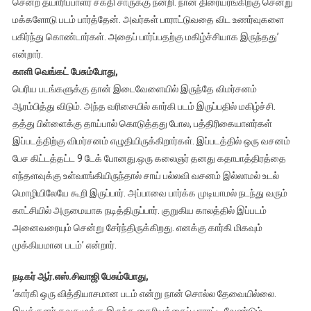
சென்ற தயாரிப்பாளர் சக்தி சாருக்கு நன்றி. நான் திரையரங்கிற்கு சென்று
மக்களோடு படம் பார்த்தேன். அவர்கள் பாராட்டுவதை விட உணர்வுகளை
பகிர்ந்து கொண்டார்கள். அதைப் பார்ப்பதற்கு மகிழ்ச்சியாக இருந்தது’
என்றார்.
காளி வெங்கட் பேசும்போது,
பெரிய படங்களுக்கு தான் இடைவேளையில் இருந்தே விமர்சனம்
ஆரம்பித்து விடும். அந்த வரிசையில் கார்கி படம் இருப்பதில் மகிழ்ச்சி.
தத்து பிள்ளைக்கு தாய்பால் கொடுத்தது போல, பத்திரிகையாளர்கள்
இப்படத்திற்கு விமர்சனம் எழுதியிருக்கிறார்கள். இப்படத்தில் ஒரு வசனம்
பேச கிட்டத்தட்ட 9 டேக் போனது.ஒரு கலைஞர் தனது கதாபாத்திரத்தை
எந்தளவுக்கு உள்வாங்கியிருந்தால் சாய் பல்லவி வசனம் இல்லாமல் உடல்
மொழியிலேயே கூறி இருப்பார். அப்பாவை பார்க்க முடியாமல் நடந்து வரும்
காட்சியில் அருமையாக நடித்திருப்பார். குறுகிய காலத்தில் இப்படம்
அனைவரையும் சென்று சேர்ந்திருக்கிறது. எனக்கு கார்கி மிகவும்
முக்கியமான படம்’ என்றார்.
நடிகர் ஆர்.எஸ்.சிவாஜி பேசும்போது,
‘கார்கி ஒரு வித்தியாசமான படம் என்று நான் சொல்ல தேவையில்லை.