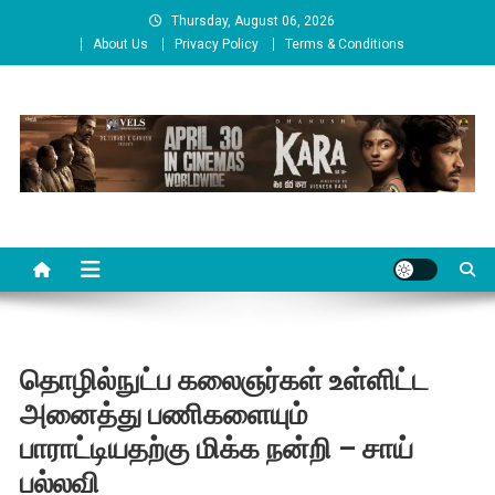
Skip
Thursday, August 06, 2026
to
About Us
Privacy Policy
Terms & Conditions
content
Cinema Paarvai
சினிமா பார்வை
தொழில்நுட்ப கலைஞர்கள் உள்ளிட்ட
அனைத்து பணிகளையும்
பாராட்டியதற்கு மிக்க நன்றி – சாய்
பல்லவி