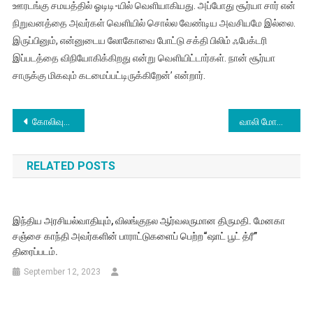
ஊரடங்கு சமயத்தில் ஓடிடி-யில் வெளியாகியது. அப்போது சூர்யா சார் என்
நிறுவனத்தை அவர்கள் வெளியில் சொல்ல வேண்டிய அவசியமே இல்லை.
இருப்பினும், என்னுடைய லோகோவை போட்டு சக்தி பிலிம் ஃபேக்டரி
இப்படத்தை விநியோகிக்கிறது என்று வெளியிட்டார்கள். நான் சூர்யா
சாருக்கு மிகவும் கடமைப்பட்டிருக்கிறேன்’ என்றார்.
Post
கோலிவுட் முதல் பாலிவுட் வரை பல முன்னணி பல படங்களில் பணியாற்றிய நடன இயக்குநர்கள் ஷோபி மாஸ்டர் மற்று லலிதா ஷோபி மாஸ்டர் தம்பதியருக்கு இரண்டாவது குழந்தை பிறந்துள்ளது.
வாலி மோகன்தாஸ் இயக்கத்தில் புதிதாக உருவாகியுள்ள ரங்கோலி திரைப்படத்தின் படப்பிடிப்பு நிறைவடைந்தது.
navigation
RELATED POSTS
இந்திய அரசியல்வாதியும், விலங்குநல ஆர்வலருமான திருமதி. மேனகா
சஞ்சை காந்தி அவர்களின் பாராட்டுகளைப் பெற்ற“ஷாட் பூட் த்ரீ”
திரைப்படம்.
September 12, 2023