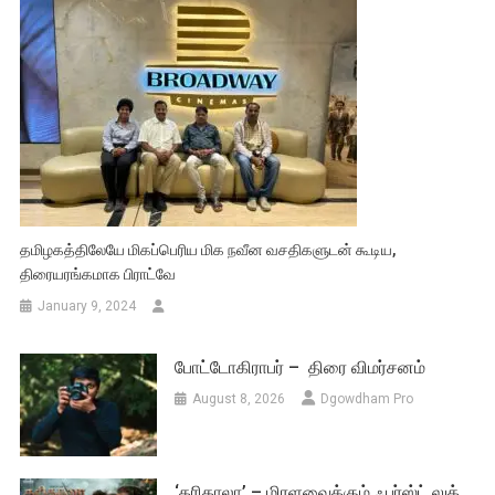
தமிழகத்திலேயே மிகப்பெரிய மிக நவீன வசதிகளுடன் கூடிய,
திரையரங்கமாக பிராட்வே
January 9, 2024
போட்டோகிராபர் – திரை விமர்சனம்
August 8, 2026
Dgowdham Pro
‘கரிகாலா’ – மிரளவைக்கும் ஃபர்ஸ்ட் லுக்