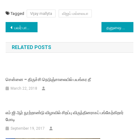
Tagged
Vijay mallyta
விஜய் மல்லையா
Post
பவர் பாண்டியாக மோகன்பாபு?
தனுஷை விட்டு விலகிய அமலாபால்
navigation
RELATED POSTS
சென்னை – திருச்சி நெடுஞ்சாலையில் பயங்கர தீ
March 22, 2018
எம் ஜி ஆர் நூற்றாண்டு விழாவில் சிறப்பு விருந்தினராகப் பங்கேற்கிறார்
மோடி
September 19, 2017