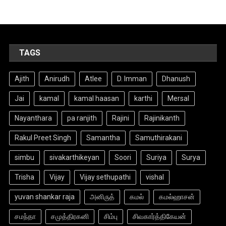
TAGS
Ajith
Anirudh
Atlee
D. Imman
Dhanush
Jai
kamal
kamal haasan
karthi
Mersal
Nayanthara
pa ranjith
Rajini
Rajinikanth
Rakul Preet Singh
Samantha
Samuthirakani
simbu
sivakarthikeyan
Soori
Suriya
Surya
Trisha
Vijay
Vijay sethupathi
vishal
yuvan shankar raja
அனிருத்
கமல்
கமல்ஹாசன்
சமந்தா
சமுத்திரகனி
சிம்பு
சிவகார்த்திகேயன்